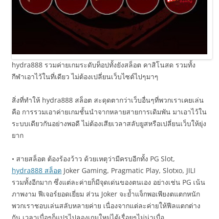
hydra888 รวมค่ายเกมระดับท็อปทั้งยังสล็อต คาสิโนสด รวมทั้ง
กีฬาเอาไว้ในที่เดียว ไม่ต้องเปลี่ยนเว็บไซต์ไปๆมาๆ
สิ่งที่ทำให้ hydra888 สล็อต สะดุดตากว่าเว็บอื่นๆที่พวกเราเคยเล่น
คือ การรวมเอาค่ายเกมชั้นนำจากหลายสายการเดิมพัน มาเอาไว้ใน
ระบบเดียวกันอย่างพอดี ไม่ต้องเสียเวลาสลับยูสหรือเปลี่ยนเว็บให้ยุ่ง
ยาก
• สายสล็อต ต้องร้องว้าว ด้วยเหตุว่ามีครบอีกทั้ง PG Slot,
hydra888 สล็อต
Joker Gaming, Pragmatic Play, Slotxo, JILI
รวมทั้งอีกมาก ซึ่งแต่ละค่ายก็มีจุดเด่นของตนเอง อย่างเช่น PG เน้น
ภาพงาม ฟีเจอร์ยอดเยี่ยม ส่วน Joker จะย้ำแจ็กพอเพียงตแตกหนัก
พวกเราชอบเล่นสลับหลายค่าย เนื่องจากแต่ละค่ายให้ฟีลแตกต่าง
กัน เวลาเบื่อๆก็แปรไปลองเกมใหม่ได้เรื่อยๆไม่น่าเบื่อ