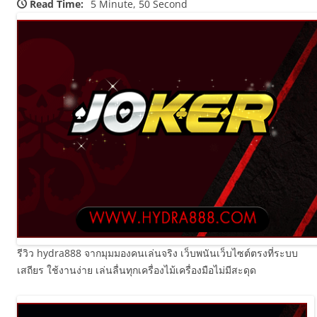
Read Time:
5 Minute, 50 Second
รีวิว hydra888 จากมุมมองคนเล่นจริง เว็บพนันเว็บไซต์ตรงที่ระบบ
เสถียร ใช้งานง่าย เล่นลื่นทุกเครื่องไม้เครื่องมือไม่มีสะดุด