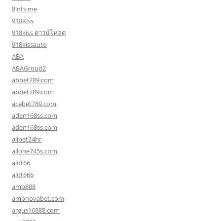
8lots.me
918Kiss
918kiss ดาวน์โหลด
918kissauto
ABA
ABAGroup2
abbet789.com
abbet789.com
acebet789.com
aden168ss.com
aden168ss.com
allbet24hr
allone745s.com
alot66
alot666
amb888
ambnovabet.com
argus16888.com