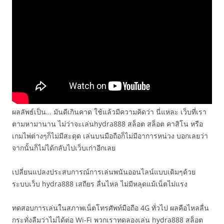
ผลลัพธ์เป็น… มันดีเกินคาด ใช้แล้วมีความคิดว่า นี่แหละ เว็บที่เรา
ตามหามานาน ไม่ว่าจะเล่นhydra888 สล็อต สล็อต คาสิโน หรือ
เกมไพ่ต่างๆก็ไม่มีสะดุด เล่นบนมือถือก็ไม่มีอาการหน่วง บอกเลยว่า
จากนั้นก็ไม่ได้กลับไปเว็บเก่าอีกเลย
เปลี่ยนแปลงประสบการณ์การเล่นพนันออนไลน์แบบเดิมๆด้วย
ระบบเว็บ hydra888 เสถียร ลื่นไหล ไม่มีหลุดแม้เน็ตไม่แรง
ทดสอบการเล่นในสภาพเน็ตโทรศัพท์มือถือ 4G ทั่วไป ผลคือไหลลื่น
กระทั่งลืมว่าไม่ได้ต่อ Wi-Fi พวกเราทดลองเล่น hydra888 สล็อต