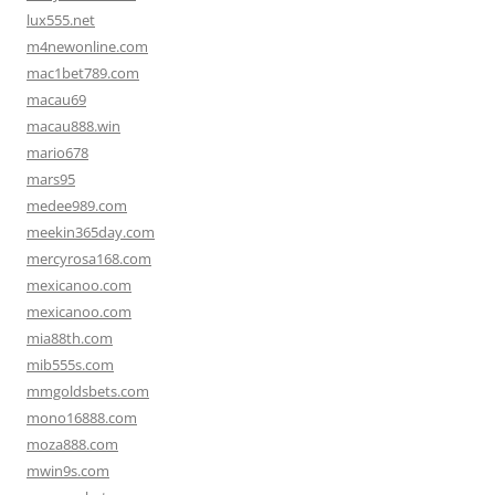
lux555.net
m4newonline.com
mac1bet789.com
macau69
macau888.win
mario678
mars95
medee989.com
meekin365day.com
mercyrosa168.com
mexicanoo.com
mexicanoo.com
mia88th.com
mib555s.com
mmgoldsbets.com
mono16888.com
moza888.com
mwin9s.com