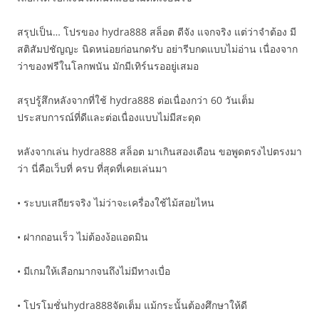
สรุปเป็น… โปรของ hydra888 สล็อต ดีจัง แจกจริง แต่ว่าจำต้อง มี
สติสัมปชัญญะ นิดหน่อยก่อนกดรับ อย่ารีบกดแบบไม่อ่าน เนื่องจาก
ว่าของฟรีในโลกพนัน มักมีเทิร์นรออยู่เสมอ
สรุปรู้สึกหลังจากที่ใช้ hydra888 ต่อเนื่องกว่า 60 วันเต็ม
ประสบการณ์ที่ดีและต่อเนื่องแบบไม่มีสะดุด
หลังจากเล่น hydra888 สล็อต มาเกินสองเดือน ขอพูดตรงไปตรงมา
ว่า นี่คือเว็บที่ ครบ ที่สุดที่เคยเล่นมา
• ระบบเสถียรจริง ไม่ว่าจะเครื่องใช้ไม้สอยไหน
• ฝากถอนเร็ว ไม่ต้องง้อแอดมิน
• มีเกมให้เลือกมากจนถึงไม่มีทางเบื่อ
• โปรโมชั่นhydra888จัดเต็ม แม้กระนั้นต้องศึกษาให้ดี