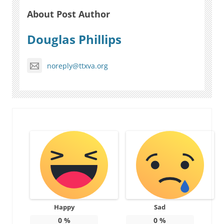
About Post Author
Douglas Phillips
noreply@ttxva.org
Happy
Sad
0
%
0
%