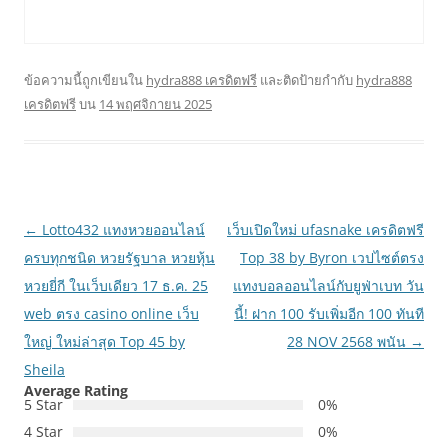
ข้อความนี้ถูกเขียนใน
hydra888 เครดิตฟรี
และติดป้ายกำกับ
hydra888
เครดิตฟรี
บน
14 พฤศจิกายน 2025
เมนู
←
Lotto432 แทงหวยออนไลน์
เว็บเปิดใหม่ ufasnake เครดิตฟรี
นำทาง
ครบทุกชนิด หวยรัฐบาล หวยหุ้น
Top 38 by Byron เวปไซต์ตรง
เรื่อง
หวยยี่กี ในเว็บเดียว 17 ธ.ค. 25
แทงบอลออนไลน์กับยูฟ่าเบท วัน
web ตรง casino online เว็บ
นี้! ฝาก 100 รับเพิ่มอีก 100 ทันที
ใหญ่ ใหม่ล่าสุด Top 45 by
28 NOV 2568 พนัน
→
Sheila
Average Rating
5 Star
0%
4 Star
0%