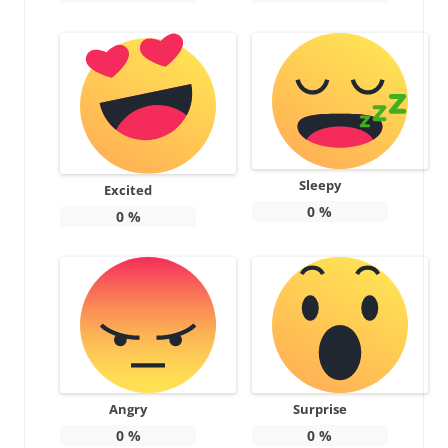
Sleepy
Excited
0
%
0
%
Angry
Surprise
0
%
0
%