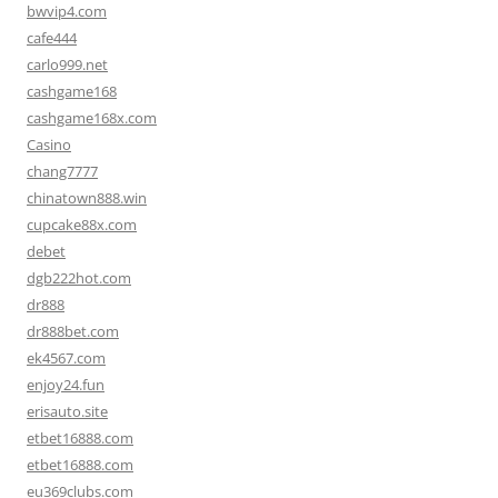
bwvip4.com
cafe444
carlo999.net
cashgame168
cashgame168x.com
Casino
chang7777
chinatown888.win
cupcake88x.com
debet
dgb222hot.com
dr888
dr888bet.com
ek4567.com
enjoy24.fun
erisauto.site
etbet16888.com
etbet16888.com
eu369clubs.com