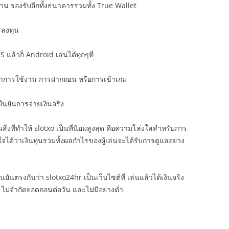
าน รองรับอีกทั้งธนาคารรวมทั้ง True Wallet
รลงทุน
OS แล้วก็ Android เล่นได้ทุกๆที่
ญหาการใช้งาน การฝากถอน หรือการเข้าเกม
ยืนยันการจ่ายเงินจริง
ิ่งที่ทำให้ slotxo เป็นที่นิยมสูงสุด คือความโล่งใสสำหรับการ
่นใจได้ว่าเงินทุนรวมทั้งผลกำไรของผู้เล่นจะได้รับการดูแลอย่าง
นยันตรงกันว่า slotxo24hr เป็นเว็บไซต์ที่ เล่นแล้วได้เงินจริง
น ไม่จำกัดยอดถอนต่อวัน และไม่มีอย่างต่ำ
ง