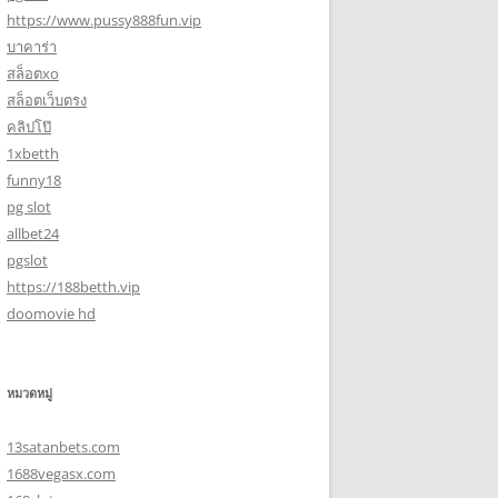
https://www.pussy888fun.vip
บาคาร่า
สล็อตxo
สล็อตเว็บตรง
คลิปโป๊
1xbetth
funny18
pg slot
allbet24
pgslot
https://188betth.vip
doomovie hd
หมวดหมู่
13satanbets.com
1688vegasx.com