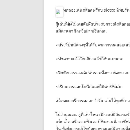
ทดลองเล่นสล็อตฟรีกับ slotxo ฟีพบร์
ผู้เล่นที่ยังไม่เคยสัมผัสประสบการณ์สล็
สมัครสมาชิกหรือฝากเงินก่อน
• ประโยชน์ต่างๆที่ได้รับจากการทดสอบเล่
• ทำความเข้าใจกติกาแล้วก็ต้นแบบเกม
• ฝึกหัดการวางเดิมพันรวมทั้งการจัดการ
• เรียนการออกโบนัสและก็ฟีพบร์พิเศษ
สล็อตxo บริการตลอด 1 วัน เล่นได้ทุกที่ 
ไม่ว่าคุณจะอยู่ที่แห่งไหน เพียงแค่มีอินเท
แท็บเล็ต หรือคอมพิวเตอร์ ทีมงานมืออาชี
วัน ทั้งยังการแก้ไขปัญหาทางเทคนิครวมทั