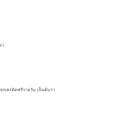
วลา
แจกเครดิตฟรีรายวัน เป็นต้นว่า