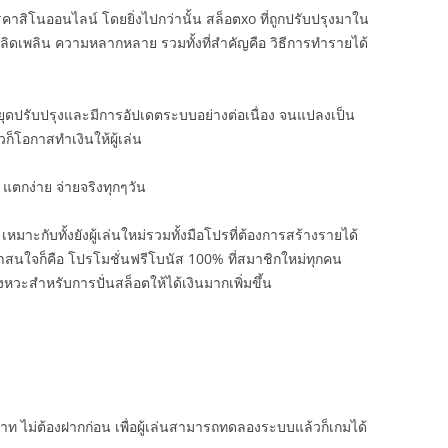
คาสิโนออนไลน์ โดยยิ่งไปกว่านั้น สล็อตxo ที่ถูกปรับปรุงมาใน
เพลิดเพลิน ความหลากหลาย รวมทั้งที่สำคัญคือ วิธีการทำรายได้
ม่หยุดปรับปรุงและมีการอัปเดตระบบอย่างต่อเนื่อง จนแปลงเป็น
วก็โอกาสทำเงินให้ผู้เล่น
แตกง่าย จ่ายจริงทุกๆวัน
 เหมาะกับทั้งยังผู้เล่นใหม่รวมทั้งมือโปรที่ต้องการสร้างรายได้
งน่าสนใจก็คือ โปรโมชั่นฟรีโบนัส 100% ที่สมาชิกใหม่ทุกคน
ังหวะสำหรับการปั่นสล็อตให้ได้เงินมากเพิ่มขึ้น
บาท ไม่ต้องฝากก่อน เพื่อผู้เล่นสามารถทดลองระบบแล้วก็เกมได้