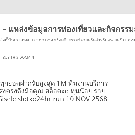
– แหล่งข้อมูลการท่องเที่ยวและกิจกรร
่าสนใจทั้งในประเทศและต่างประเทศ พร้อมกิจกรรมที่ครบครันสำหรับครอบครัว ttx 
ข้าม
ไป
BUY THIS DOMAIN
ยัง
เนื้อหา
ุด ทุกยอดฝากรับสูงสุด 1M ทีมงานบริการ
 ส่งตรงถึงมือคุณ สล็อตxo ทุนน้อย ราย
Gisele slotxo24hr.run 10 NOV 2568