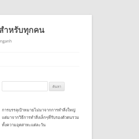
มสำหรับทุกคน
vanganh
ค้นหา
สำหรับ:
การบรรลุเป้าหมายไม่มาจากการทำสิ่งใหญ่
แต่มาจากวิธีการทำสิ่งเล็กๆที่รับรองตัวตนรวม
ทั้งความอุตสาหะแต่ละวัน