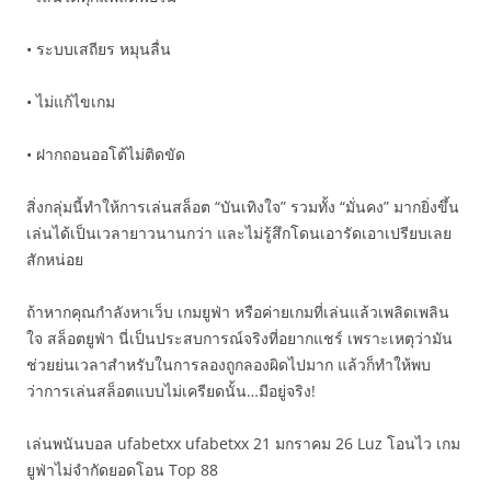
• ระบบเสถียร หมุนลื่น
• ไม่แก้ไขเกม
• ฝากถอนออโต้ไม่ติดขัด
สิ่งกลุ่มนี้ทำให้การเล่นสล็อต “บันเทิงใจ” รวมทั้ง “มั่นคง” มากยิ่งขึ้น
เล่นได้เป็นเวลายาวนานกว่า และไม่รู้สึกโดนเอารัดเอาเปรียบเลย
สักหน่อย
ถ้าหากคุณกำลังหาเว็บ เกมยูฟ่า หรือค่ายเกมที่เล่นแล้วเพลิดเพลิน
ใจ สล็อตยูฟ่า นี่เป็นประสบการณ์จริงที่อยากแชร์ เพราะเหตุว่ามัน
ช่วยย่นเวลาสำหรับในการลองถูกลองผิดไปมาก แล้วก็ทำให้พบ
ว่าการเล่นสล็อตแบบไม่เครียดนั้น…มีอยู่จริง!
เล่นพนันบอล ufabetxx ufabetxx 21 มกราคม 26 Luz โอนไว เกม
ยูฟ่าไม่จำกัดยอดโอน Top 88