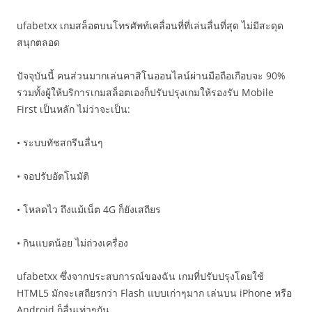
ufabetxx เกมสล็อตบนโทรศัพท์เคลื่อนที่ที่เล่นลื่นที่สุด ไม่มีสะดุด
สนุกตลอด
ปัจจุบันนี้ คนส่วนมากเล่นคาสิโนออนไลน์ผ่านมือถือเกือบจะ 90%
รวมทั้งผู้ให้บริการเกมสล็อตเองก็ปรับปรุงเกมให้รองรับ Mobile
First เป็นหลัก ไม่ว่าจะเป็น:
• ระบบทัชสกรีนลื่นๆ
• จอปรับอัตโนมัติ
• โหลดไว ถึงแม้เน็ต 4G ก็ยังเสถียร
• กินแบตน้อย ไม่ถ่วงเครื่อง
ufabetxx ซึ่งจากประสบการณ์ของฉัน เกมที่ปรับปรุงโดยใช้
HTML5 มักจะเสถียรกว่า Flash แบบเก่าๆมาก เล่นบน iPhone หรือ
Android ก็ลื่นเท่าๆกัน