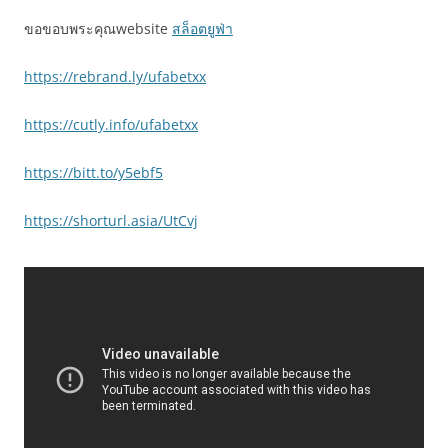
ขอขอบพระคุณwebsite
สล็อตยูฟ่า
https://rebrand.ly/ufabetxx
https://cutly.info/ufabetxx
https://bitt.to/y5ebf5
https://shorturl.asia/UtCvj