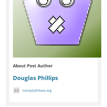
About Post Author
Douglas Phillips
noreply@ttxva.org