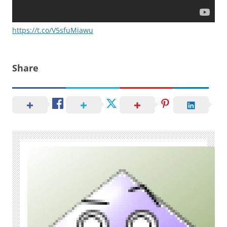
https://t.co/V5sfuMiawu
Share