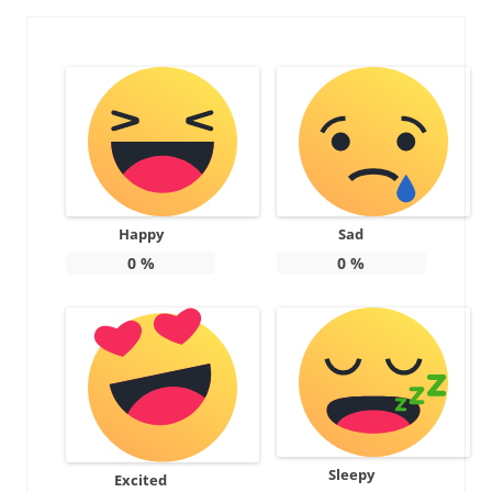
Happy
Sad
0
%
0
%
Sleepy
Excited