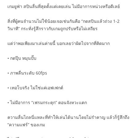
เกมยูฟ่า สปินลื่นที่สุดตั้งแต่เคยเล่น ไม่มีอาการหน่วงหรือดีเลย์
สิ่งที่ผู้คนจำนวนไม่ใช้น้อยเจอเช่นกันคือ “กดสปินแล้วถ่วง 1-2
วินาที” กระทั่งรู้สึกราวกับเกมถูกปรับหรือไม่เสถียร
แต่ว่าพอเพียงมาเล่นค่ายนี้ บอกเลยว่าผิดไปจากที่คิดมาก
• กดปุ๊บ หมุนปั๊บ
• ภาพลื่นระดับ 60fps
• เทอโบจริง ไม่ใช่แค่เอฟเฟกต์
• ไม่มีอาการ “เฟรมกระตุก” ตอนจังหวะแตก
ความลื่นไถลนี่แหละที่ทำให้เล่นได้นานโดยไม่รำคาญ แล้วก็รู้สึกถึง
“ความแฟร์” ของเกม