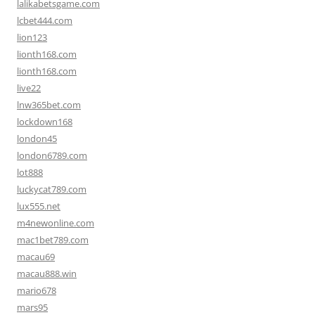
lalikabetsgame.com
lcbet444.com
lion123
lionth168.com
lionth168.com
live22
lnw365bet.com
lockdown168
london45
london6789.com
lot888
luckycat789.com
lux555.net
m4newonline.com
mac1bet789.com
macau69
macau888.win
mario678
mars95