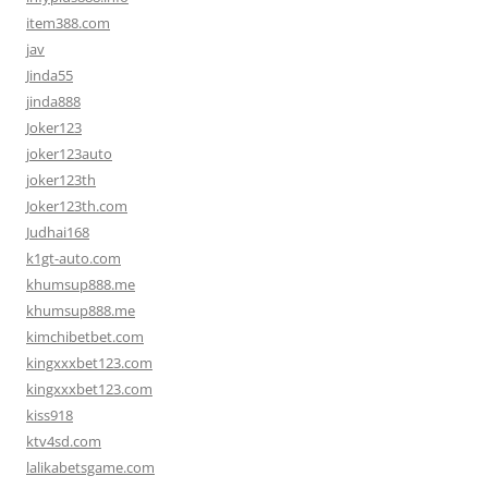
item388.com
jav
Jinda55
jinda888
Joker123
joker123auto
joker123th
Joker123th.com
Judhai168
k1gt-auto.com
khumsup888.me
khumsup888.me
kimchibetbet.com
kingxxxbet123.com
kingxxxbet123.com
kiss918
ktv4sd.com
lalikabetsgame.com