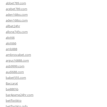
abbet789.com
acebet789.com
aden168ss.com
aden168ss.com
allbet24hr
allone745s.com
alot66
alot666
amb888
ambnovabet.com
argus16888.com
asb9999.com
audi688.com
babet555.com
Baccarat
baj88thb
bar4game24hr.com
betflixtikto
betflixtikto.info