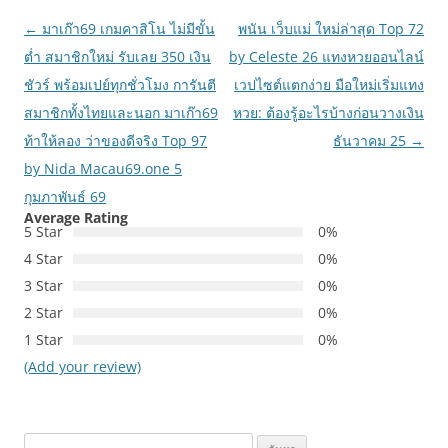
เมนู
←
มาเก๊า69 เกมคาสิโน ไม่มีขั้น
พนัน เว็บแม่ ใหม่ล่าสุด Top 72
นำทาง
ต่ำ สมาชิกใหม่ รับเลย 350 เงิน
by Celeste 26 แทงหวยออนไลน์
เรื่อง
ชัวร์ พร้อมเปย์ทุกชั่วโมง การันตี
เวปไซต์แตกง่าย มือใหม่เริ่มแทง
สมาชิกทั้งไทยและนอก มาเก๊า69
หวย: ต้องรู้อะไรบ้างก่อนวางเงิน
ท้าให้ลอง ว่าของดีจริง Top 97
ธันวาคม 25
→
by Nida Macau69.one 5
กุมภาพันธ์ 69
Average Rating
5 Star
0%
4 Star
0%
3 Star
0%
2 Star
0%
1 Star
0%
(Add your review)
ค้นหา