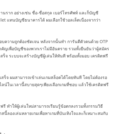
ราก อย่างเช่น ชื่อ-ชื่อสกุล เบอร์โทรศัพท์ และก็บัญชี
et แทนบัญชีธนาคารได้ ผมเลือกใช้วอลเล็ตเนื่องจากว่า
อบความถูกต้องชัดเจน หลังจากนั้นทำ การันตีตัวตนด้วย OTP
นสำคัญเพื่อบัญชีของพวกเราไม่มีอันตราย รวมทั้งยืนยันว่าผู้สมัคร
นเสร็จ ระบบจะสร้างบัญชีผู้เล่นให้ทันที พร้อมทั้งมอบ เครดิตฟรี
รเสร็จ ผมสามารถเข้าเล่นเกมสล็อตได้โดยทันที โดยไม่ต้องรอ
ลน์ในเวลานี้สบายสุดๆเพียงเลือกเกมที่ชอบ แล้วใช้เครดิตฟรี
ี ทำให้ผู้เล่นใหม่สามารถเรียนรู้ข้อตกลงรวมทั้งกรรมวิธี
นี้ลองเล่นหลายเกมเพื่อหาเกมที่บันเทิงใจและก็เหมาะสมกับ