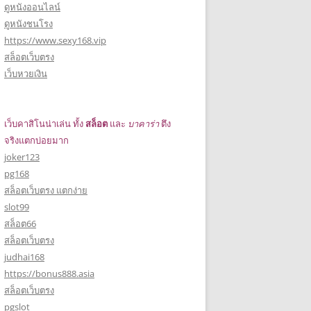
ดูหนังออนไลน์
ดูหนังชนโรง
https://www.sexy168.vip
สล็อตเว็บตรง
เว็บหวยเงิน
เว็บคาสิโนน่าเล่น ทั้ง
สล็อต
และ
บาคาร่า
ตึง
จริงแตกบ่อยมาก
joker123
pg168
สล็อตเว็บตรง แตกง่าย
slot99
สล็อต66
สล็อตเว็บตรง
judhai168
https://bonus888.asia
สล็อตเว็บตรง
pgslot