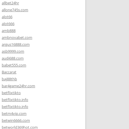
allbet24hr
allone745s.com
alot66
alot666
amb888
ambnovabet.com
argus16888.com
asb9999.com
audi688.com
babet555.com
Baccarat
baj88thb
bar4game24hr.com
betflixtikto
betflixtikto.info
betflixtikto.info
betm4vip.com
betwin6666.com
betworld369hot.com