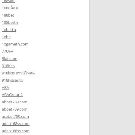
168slot
168สล็อต
188bet
188betth
1xbetth
1xbit
1xgameth.com
77UFA
8lots.me
918Kiss
918kiss ดาวน์โหลด
918kissauto
ABA
ABAGroup2
abbet789.com
abbet789.com
acebet789.com
aden168ss.com
aden168ss.com