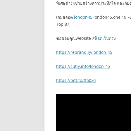
พิเศษต่างๆช่วยสร้างความระทึกใจ และก็ยังช่
เกมสล็อต
london45
london45.one 19 FEB 
Top 87
ขอขอบคุณwebsite
สล็อตเว็บตรง
https://rebrand.ly/london-45
https://cutly.info/london-45
https://bitt.to/tfo0xq