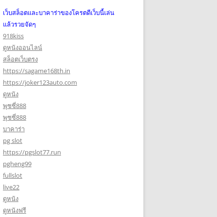
เว็บสล็อตและบาคาร่าของโครตดีเว็บนี้เล่น
แล้วรวยจัดๆ
918kiss
ดูหนังออนไลน์
สล็อตเว็บตรง
https://sagame168th.in
https://joker123auto.com
ดูหนัง
พุซซี่888
พุซซี่888
บาคาร่า
pg slot
https://pgslot77.run
pgheng99
fullslot
live22
ดูหนัง
ดูหนังฟรี