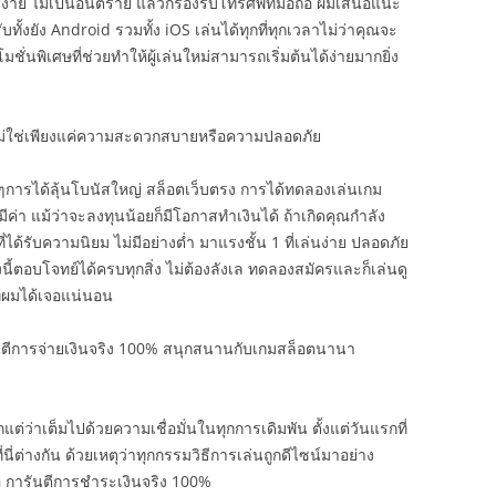
่นง่าย ไม่เป็นอันตราย แล้วก็รองรับโทรศัพท์มือถือ ผมเสนอแนะ
ับทั้งยัง Android รวมทั้ง iOS เล่นได้ทุกที่ทุกเวลาไม่ว่าคุณจะ
มชั่นพิเศษที่ช่วยทำให้ผู้เล่นใหม่สามารถเริ่มต้นได้ง่ายมากยิ่ง
บ 1 ไม่ใช่เพียงแค่ความสะดวกสบายหรือความปลอดภัย
ิงๆการได้ลุ้นโบนัสใหญ่ สล็อตเว็บตรง การได้ทดลองเล่นเกม
ีค่า แม้ว่าจะลงทุนน้อยก็มีโอกาสทำเงินได้ ถ้าเกิดคุณกำลัง
ได้รับความนิยม ไม่มีอย่างต่ำ มาแรงชั้น 1 ที่เล่นง่าย ปลอดภัย
นี้ตอบโจทย์ได้ครบทุกสิ่ง ไม่ต้องลังเล ทดลองสมัครและก็เล่นดู
่ผมได้เจอแน่นอน
ันตีการจ่ายเงินจริง 100% สนุกสนานกับเกมสล็อตนานา
แต่ว่าเต็มไปด้วยความเชื่อมั่นในทุกการเดิมพัน ตั้งแต่วันแรกที่
่นี่ต่างกัน ด้วยเหตุว่าทุกกรรมวิธีการเล่นถูกดีไซน์มาอย่าง
ือ การันตีการชำระเงินจริง 100%