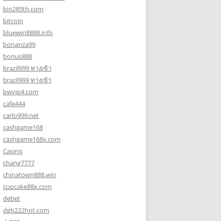
bio285th.com
bitcoin
bluewin8888.info
bonanza99
bonus888
brazil999 ทางเข้า
brazil999 ทางเข้า
bwvip4.com
cafe444
carlo999.net
cashgame168
cashgame168x.com
Casino
chang7777
chinatown888.win
cupcake88x.com
debet
dgb222hot.com