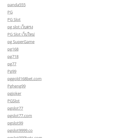
panda555
PG
PG Slot
pg slot เว็บตรง
PG Slot เว็บใหม่
pg SuperGame
pg168
pg718
pg77
Pg99
pggold168bet.com
Pgheng99
pgjoker
PGSlot
pgslot77
pgslot77.com
pgslot99
pgslot9999.co
pgslot999bets.com