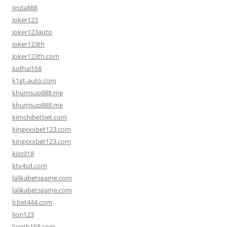
jinda888
Joker123
joker123auto
joker123th
Joker123th.com
Judhai168
k1gt-auto.com
khumsup888.me
khumsup888.me
kimchibetbet.com
kingxxxbet123.com
kingxxxbet123.com
kiss918
ktv4sd.com
lalikabetsgame.com
lalikabetsgame.com
lcbet444.com
lion123
lionth168.com