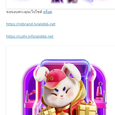
ขอขอบพระคุณเว็ปไซต์
สล็อต
https://rebrand.ly/alot66-net
https://cutly.info/alot66-net