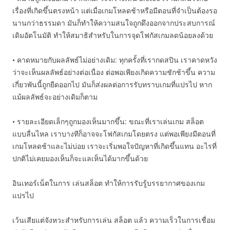
เรื่องที่เกิดขึ้นตรงหน้า แต่เมื่อเกมโหลดช้าหรือมีตอนที่จำเป็นต้องรอ
นานกว่าธรรมดา มันก็ทำให้ความสนใจถูกดึงออกจากประสบการณ์
เดิมอัตโนมัติ ทำให้สมาธิสำหรับในการจุดโฟกัสเกมลดน้อยลงด้วย
• คาดหมายกับผลลัพธ์ไม่อย่างเดิม: ทุกครั้งที่เรากดสปิน เราคาดหวัง
ว่าจะเห็นผลลัพธ์อย่างต่อเนื่อง ต่อพอเพียงเกิดความชักช้าขึ้น ความ
เกี่ยวพันนี้ถูกยืดออกไป มันก็ส่งผลต่อการรับทราบเกมที่แปรไป หาก
แม้ผลลัพธ์จะอย่างเดิมก็ตาม
• รายละเอียดเล็กๆถูกมองเห็นมากขึ้น: ขณะที่เราเล่นเกม สล็อต
แบบลื่นไหล เราบางทีก็อาจจะโฟกัสเกมโดยตรง แต่พอเพียงมีตอนที่
เกมโหลดช้าและไม่บ่อย เราจะเริ่มพอใจปัญหาที่เกิดขึ้นแทน อะไรที่
ปกติไม่เคยมองเห็นก็จะแลเห็นได้มากขึ้นด้วย
อินเทอร์เน็ตในการ เล่นสล็อต ทำให้การรับรู้บรรยากาศของเกม
แปรไป
เว้นเสียแต่จังหวะสำหรับการเล่น สล็อต แล้ว ความเร็วในการเชื่อม