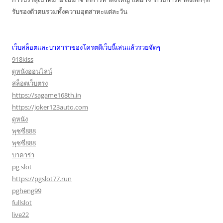
รับรองตัวตนรวมทั้งความอุตสาหะแต่ละวัน
เว็บสล็อตและบาคาร่าของโครตดีเว็บนี้เล่นแล้วรวยจัดๆ
918kiss
ดูหนังออนไลน์
สล็อตเว็บตรง
https://sagame168th.in
https://joker123auto.com
ดูหนัง
พุซซี่888
พุซซี่888
บาคาร่า
pg slot
https://pgslot77.run
pgheng99
fullslot
live22