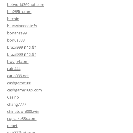
betworld369hot.com
bio285th.com
bitcoin
bluewin8888.info
bonanza99
bonus888
brazil999 ทางเข้า
brazil999 ทางเข้า
bwvip4.com
cafe444
carlo999.net
cashgame168
cashgame168x.com
Casino
chang7777
chinatown888.win
cupcake88x.com
debet
dgb222hot.com