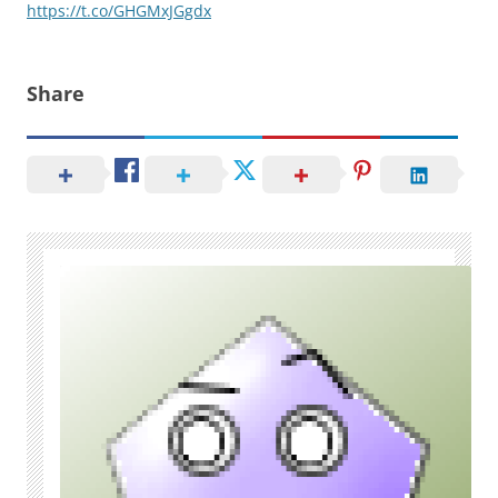
https://t.co/GHGMxJGgdx
Share