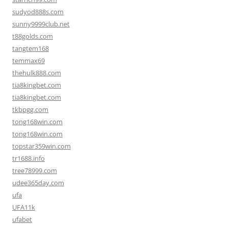
sudyod888s.com
sunny9999club.net
t88golds.com
tangtem168
temmax69
thehulk888.com
tia8kingbet.com
tia8kingbet.com
tkbpgg.com
tong168win.com
tong168win.com
topstar359win.com
tr1688.info
tree78999.com
udee365day.com
ufa
UFA11k
ufabet