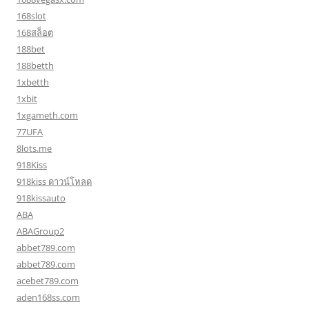
168slot
168สล็อต
188bet
188betth
1xbetth
1xbit
1xgameth.com
77UFA
8lots.me
918Kiss
918kiss ดาวน์โหลด
918kissauto
ABA
ABAGroup2
abbet789.com
abbet789.com
acebet789.com
aden168ss.com