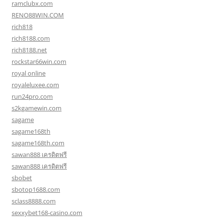
ramclubx.com
RENO88WIN.COM
rich818
rich8188.com
rich8188.net
rockstar66win.com
royal online
royaleluxee.com
run24pro.com
s2kgamewin.com
sagame
sagame168th
sagame168th.com
sawan888 เครดิตฟรี
sawan888 เครดิตฟรี
sbobet
sbotop1688.com
sclass8888.com
sexxybet168-casino.com