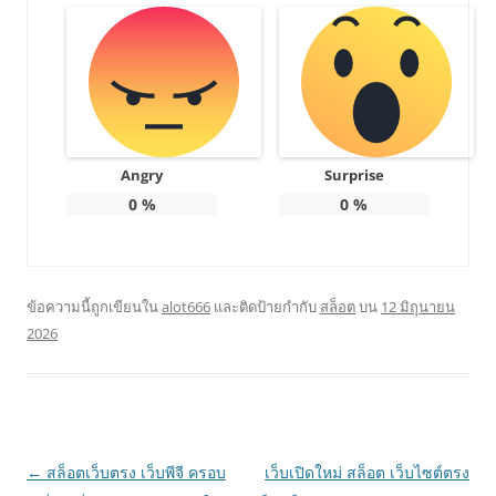
Angry
Surprise
0
%
0
%
ข้อความนี้ถูกเขียนใน
alot666
และติดป้ายกำกับ
สล็อต
บน
12 มิถุนายน
2026
เมนู
←
สล็อตเว็บตรง เว็บพีจี ครอบ
เว็บเปิดใหม่ สล็อต เว็บไซต์ตรง