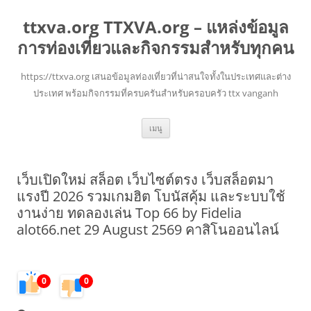
ttxva.org TTXVA.org – แหล่งข้อมูล
การท่องเที่ยวและกิจกรรมสำหรับทุกคน
https://ttxva.org เสนอข้อมูลท่องเที่ยวที่น่าสนใจทั้งในประเทศและต่าง
ประเทศ พร้อมกิจกรรมที่ครบครันสำหรับครอบครัว ttx vanganh
ข้าม
เมนู
ไป
ยัง
เนื้อหา
เว็บเปิดใหม่ สล็อต เว็บไซต์ตรง เว็บสล็อตมา
แรงปี 2026 รวมเกมฮิต โบนัสคุ้ม และระบบใช้
งานง่าย ทดลองเล่น Top 66 by Fidelia
alot66.net 29 August 2569 คาสิโนออนไลน์
0
0