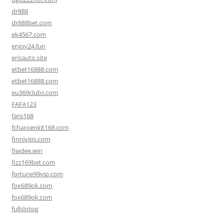
dr888
dr888bet.com
ek4567.com
enjoy24.fun
erisauto.site
etbet16888.com
etbet16888.com
eu369clubs.com
FAFA123
faro168
fcharoenkit168.com
finnivips.com
fiwdee.win
fizz169bet.com
fortune99vip.com
fox689ok.com
fox689ok.com
fullslotpg