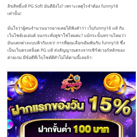
ลิขสิทธิ์แท้ PG Soft มันดียังไง? เพราะเหตุไรจำต้อง funny18
เท่านั้น!
มั่นใจว่าผู้คนจำนวนมากอาจเคยได้ฟังคำว่า เว็บfunny18 แท้ กับ
เว็บไซต์เอเย่นต์ จนกระทั่งหูชาใช่ไหมค่ะ? แม้กระนั้นทราบไหมว่า
มันแตกต่างแบบฟ้ากับเหว! การที่คุณเลือกเดิมพันกับ funny18 ซึ่ง
เป็นเว็บตรงสล็อต PG แท้ ส่งสัญญาณตรงจากเซิร์ฟเวอร์หลักของ
ค่ายเกม มีข้อดีที่เว็บไซต์ผีทำไม่ได้ตามนี้เลยจ้า: