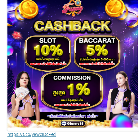
https://t.co/y8wcIDcF9d