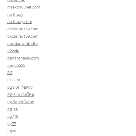
niseko168bet.com
no1huay
no1huay.com
okcasino159.com
okcasino159.com
onesiamclub.site
p2vvip
pananthai99.com
panda555
PG
PG Slot
pg slot เว็บตรง
PG Slot เว็บใหม่
pg SuperGame
pg168
pg718
pg77
Pg99