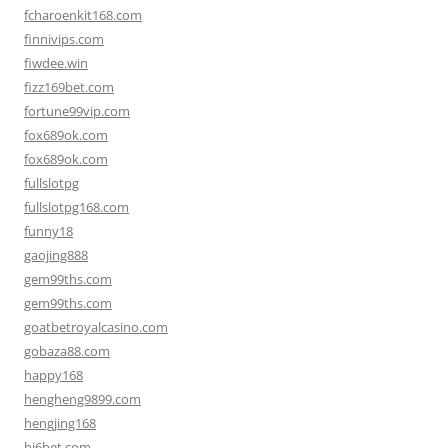
fcharoenkit168.com
finnivips.com
fiwdee.win
fizz169bet.com
fortune99vip.com
fox689ok.com
fox689ok.com
fullslotpg
fullslotpg168.com
funny18
gaojing888
gem99ths.com
gem99ths.com
goatbetroyalcasino.com
gobaza88.com
happy168
hengheng9899.com
hengjing168
hi6bet.com