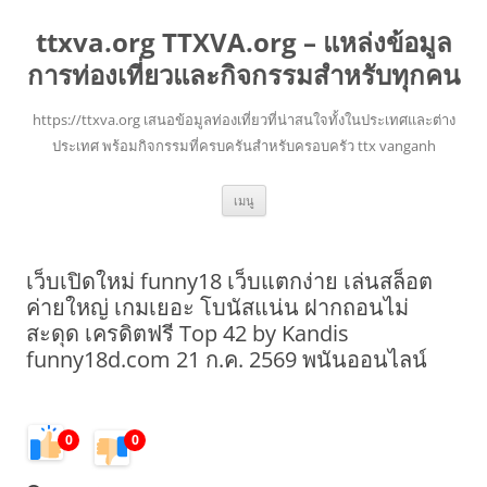
ttxva.org TTXVA.org – แหล่งข้อมูล
การท่องเที่ยวและกิจกรรมสำหรับทุกคน
https://ttxva.org เสนอข้อมูลท่องเที่ยวที่น่าสนใจทั้งในประเทศและต่าง
ประเทศ พร้อมกิจกรรมที่ครบครันสำหรับครอบครัว ttx vanganh
ข้าม
เมนู
ไป
ยัง
เนื้อหา
เว็บเปิดใหม่ funny18 เว็บแตกง่าย เล่นสล็อต
ค่ายใหญ่ เกมเยอะ โบนัสแน่น ฝากถอนไม่
สะดุด เครดิตฟรี Top 42 by Kandis
funny18d.com 21 ก.ค. 2569 พนันออนไลน์
0
0