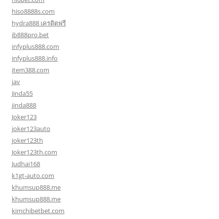
hiso8888s.com
hydra888 เครดิตฟรี
ib888pro.bet
infyplus888.com
infyplus888.info
item388.com
jav
Jinda55
jinda888
Joker123
joker123auto
joker123th
Joker123th.com
Judhai168
k1gt-auto.com
khumsup888.me
khumsup888.me
kimchibetbet.com