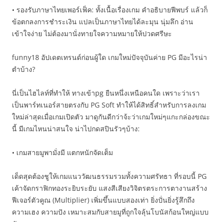
• รองรับภาษาไทยเพอร์เฟ็ค: ทั้งเนื้อเรื่องเกม คำอธิบายฟีพบร์ แล้วก็
ข้อตกลงการชำระเงิน แปลเป็นภาษาไทยได้ละมุน นุ่มลึก อ่าน
เข้าใจง่าย ไม่ต้องมานั่งทายใจความหมายให้ปวดศรีษะ
funny18 อัปเดตเทรนด์ก่อนผู้ใด เกมใหม่ปัจจุบันค่าย PG มีอะไรน่า
ตำบ้าง?
นี่เป็นไฮไลท์ที่ทำให้ ทางเข้าpg ยืนหนึ่งเหนือคนใด เพราะว่าเรา
เป็นพาร์ทเนอร์สายตรงกับ PG Soft ทำให้ได้สิทธิ์สำหรับการลงเกม
ใหม่ล่าสุดเมื่อเกมเปิดตัว มาดูกันดีกว่าจ้ะว่าเกมใหม่ๆแกะกล่องขณะ
นี้ มีเกมไหนน่าสนใจ น่าไปกดสปินรัวๆบ้าง:
• เกมสายมูพามั่งมี แตกหนักจัดเต็ม
เด็ดสุดต้องชูให้เกมแนววัฒนธรรมรวมทั้งความศรัทธา ที่รอบนี้ PG
เค้าจัดกราฟิกทองระยิบระยับ แสงสีเสียงวิจิตรตระการตางานสร้าง
ฟีเจอร์ตัวคูณ (Multiplier) เพิ่มขึ้นแบบสองเท่า ยิ่งปั่นยิ่งรู้สึกถึง
ความเฮง ความปัง เหมาะสมกับสายมูที่ถูกใจลุ้นโบนัสก้อนใหญ่แบบ