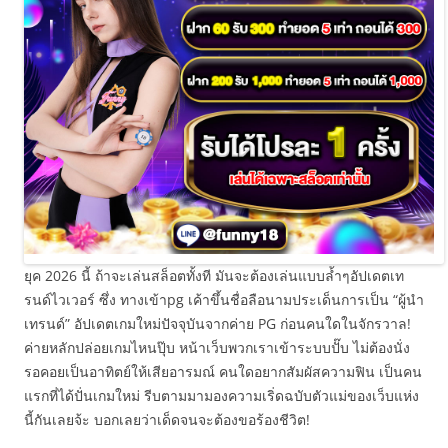
ยุค 2026 นี้ ถ้าจะเล่นสล็อตทั้งที มันจะต้องเล่นแบบล้ำๆอัปเดตเท
รนด์ไวเวอร์ ซึ่ง ทางเข้าpg เค้าขึ้นชื่อลือนามประเด็นการเป็น “ผู้นำ
เทรนด์” อัปเดตเกมใหม่ปัจจุบันจากค่าย PG ก่อนคนใดในจักรวาล!
ค่ายหลักปล่อยเกมไหนปุ๊บ หน้าเว็บพวกเราเข้าระบบปั๊บ ไม่ต้องนั่ง
รอคอยเป็นอาทิตย์ให้เสียอารมณ์ คนใดอยากสัมผัสความฟิน เป็นคน
แรกที่ได้ปั่นเกมใหม่ รีบตามมามองความเริ่ดฉบับตัวแม่ของเว็บแห่ง
นี้กันเลยจ้ะ บอกเลยว่าเด็ดจนจะต้องขอร้องชีวิต!