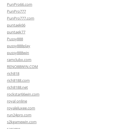
PunPro66.com
PunPro777
PunPro777.com
puntaek66
puntaek77
Pussy888
pussy888play
pussy888win
ramclubx.com
RENO88WIN.COM
rich818
rich8188.com
rich8188.net
rockstar66win.com
royal online
royaleluxee.com
run24pro.com
s2kgamewin.com
sagame