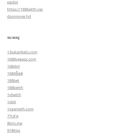
pgslot
https://188betth.vip
doomovie hd
หมวดหมู่
13satanbets.com
1688vegasx.com
168slot
168สล็อต
188bet
188betth
1xbetth
1xbit
1xgameth.com
77UFA
8lots.me
918Kiss