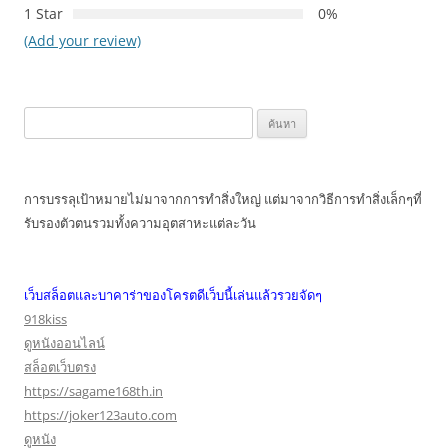
1 Star
0%
(Add your review)
ค้นหา
สำหรับ:
การบรรลุเป้าหมายไม่มาจากการทำสิ่งใหญ่ แต่มาจากวิธีการทำสิ่งเล็กๆที่
รับรองตัวตนรวมทั้งความอุตสาหะแต่ละวัน
เว็บสล็อตและบาคาร่าของโครตดีเว็บนี้เล่นแล้วรวยจัดๆ
918kiss
ดูหนังออนไลน์
สล็อตเว็บตรง
https://sagame168th.in
https://joker123auto.com
ดูหนัง