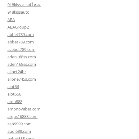
918kiss ดาวน์โหลด
918kissauto
ABA
ABAGroup2
abbet789.com
abbet789.com
acebet789.com
aden168ss.com
aden168ss.com
allbet24hr
allone745s.com
alot66
alot666
amb888
ambnovabet.com
argus16888.com
asb9999.com
audi688.com
babet555.com