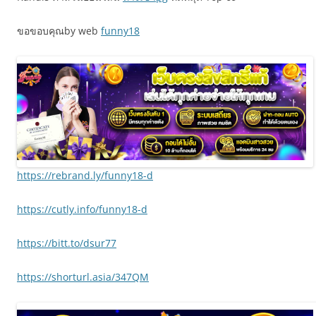
ขอขอบคุณby web
funny18
https://rebrand.ly/funny18-d
https://cutly.info/funny18-d
https://bitt.to/dsur77
https://shorturl.asia/347QM