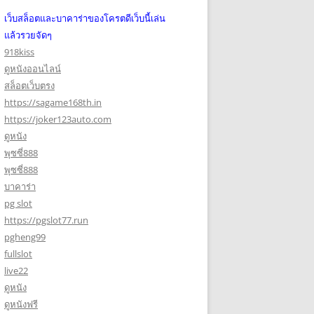
เว็บสล็อตและบาคาร่าของโครตดีเว็บนี้เล่น
แล้วรวยจัดๆ
918kiss
ดูหนังออนไลน์
สล็อตเว็บตรง
https://sagame168th.in
https://joker123auto.com
ดูหนัง
พุซซี่888
พุซซี่888
บาคาร่า
pg slot
https://pgslot77.run
pgheng99
fullslot
live22
ดูหนัง
ดูหนังฟรี