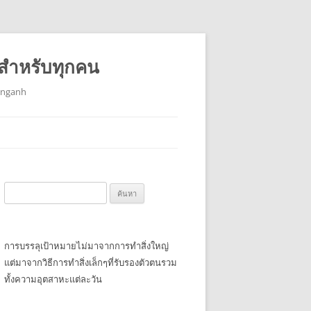
มสำหรับทุกคน
vanganh
ค้นหา
สำหรับ:
การบรรลุเป้าหมายไม่มาจากการทำสิ่งใหญ่
แต่มาจากวิธีการทำสิ่งเล็กๆที่รับรองตัวตนรวม
ทั้งความอุตสาหะแต่ละวัน