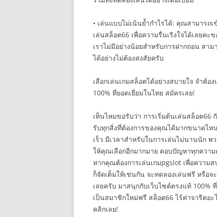
• เล่นแบบไม่เน้นย้ำกำไรได้: คุณสามารถเข
เล่นสล็อต66 เพื่อความรื่นเริงใจได้เลยคะข
เราไม่มีอย่างน้อยสำหรับการฝากถอน สามาร
ได้อย่างไม่ต้องสงสัยครับ
เลือกเล่นเกมสล็อตได้อย่างสบายใจ จำต้องเล
100% ที่ยอดเยี่ยมในไทย สมัครเลย!
เห็นไหมขอรับว่า การเริ่มต้นเล่นสล็อต66 ก
รับทุกสิ่งที่ต้องการของคุณได้มากขนาดไห
เร็ว มีเวลาสำหรับในการเล่นไม่นานนัก พว
ให้คุณเลือกอีกมากมาย ตอบปัญหาทุกความต
หากคุณต้องการเล่นเกมpgslot เพื่อความสน
ก็จัดเต็มให้เช่นกัน จะทดลองเล่นฟรี หรือจ
เลยครับ มาสนุกกับเว็บไซต์ตรงแท้ 100% ที่เ
เป็นสมาชิกใหม่ฟรี สล็อต66 ไร้ค่าจารีตอะไ
คลิกเลย!