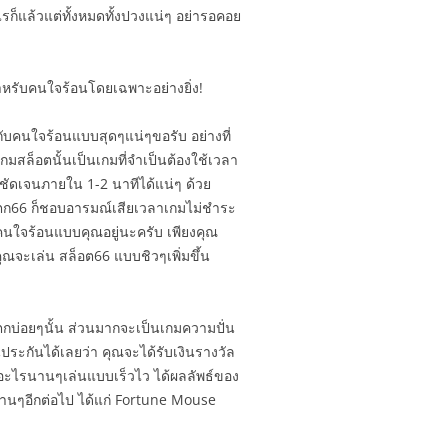
รก็แล้วแต่ทั้งหมดทั้งปวงแน่ๆ อย่ารอคอย
รับคนใจร้อนโดยเฉพาะอย่างยิ่ง!
บคนใจร้อนแบบสุดๆแน่ๆขอรับ อย่างที่
 เกมสล็อตนั้นเป็นเกมที่จำเป็นต้องใช้เวลา
ัดเจนภายใน 1-2 นาทีได้แน่ๆ ด้วย
่นแตก66 ก็ชอบอารมณ์เสียเวลาเกมไม่ชำระ
ับคนใจร้อนแบบคุณอยู่นะครับ เพียงคุณ
ุณจะเล่น สล็อต66 แบบชิวๆเพิ่มขึ้น
แตกบ่อยๆนั้น ส่วนมากจะเป็นเกมความปั่น
้นประกันได้เลยว่า คุณจะได้รับเงินรางวัล
ยอะไรนานๆเล่นแบบเร็วไว ได้ผลลัพธ์ของ
นานๆอีกต่อไป ได้แก่ Fortune Mouse