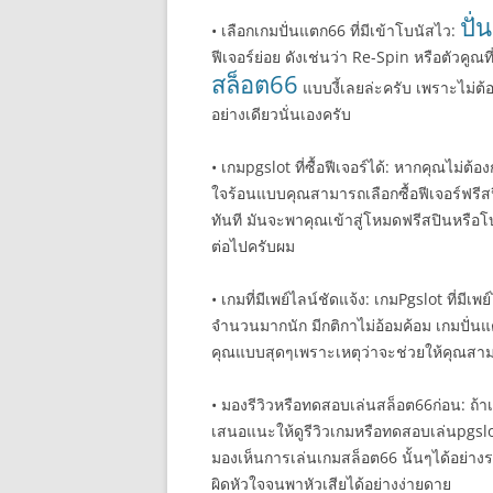
ปั
• เลือกเกมปั่นแตก66 ที่มีเข้าโบนัสไว:
ฟีเจอร์ย่อย ดังเช่นว่า Re-Spin หรือตัวคู
สล็อต66
แบบงี้เลยล่ะครับ เพราะไม่ต
อย่างเดียวนั่นเองครับ
• เกมpgslot ที่ซื้อฟีเจอร์ได้: หากคุณไม่ต
ใจร้อนแบบคุณสามารถเลือกซื้อฟีเจอร์ฟรี
ทันที มันจะพาคุณเข้าสู่โหมดฟรีสปินหรือ
ต่อไปครับผม
• เกมที่มีเพย์ไลน์ชัดแจ้ง: เกมPgslot ที่มีเพ
จำนวนมากนัก มีกติกาไม่อ้อมค้อม เกมปั่น
คุณแบบสุดๆเพราะเหตุว่าจะช่วยให้คุณสามา
• มองรีวิวหรือทดสอบเล่นสล็อต66ก่อน: ถ้าเก
เสนอแนะให้ดูรีวิวเกมหรือทดสอบเล่นpgslot 
มองเห็นการเล่นเกมสล็อต66 นั้นๆได้อย่างรว
ผิดหัวใจจนพาหัวเสียได้อย่างง่ายดาย