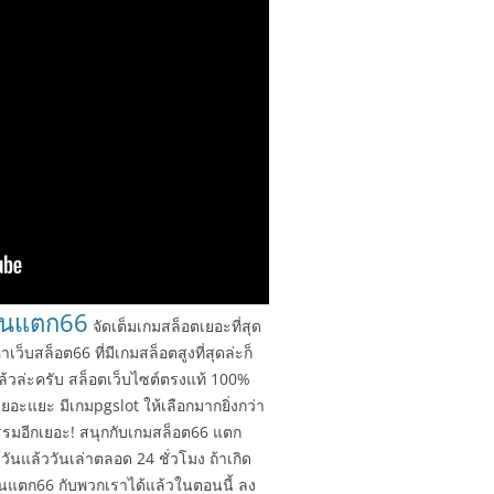
ั่นแตก66
จัดเต็มเกมสล็อตเยอะที่สุด
ว็บสล็อต66 ที่มีเกมสล็อตสูงที่สุดล่ะก็
ล้วล่ะครับ สล็อตเว็บไซต์ตรงแท้ 100%
ยอะแยะ มีเกมpgslot ให้เลือกมากยิ่งกว่า
กรรมอีกเยอะ! สนุกกับเกมสล็อต66 แตก
ันแล้ววันเล่าตลอด 24 ชั่วโมง ถ้าเกิด
ั่นแตก66 กับพวกเราได้แล้วในตอนนี้ ลง