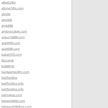
allbet24hr
allone745s.com
alot66
alot666
amb888
ambnovabet.com
argus16888.com
asb9999.com
audi688.com
babet555.com
Baccarat
baj88thb
bar4game24hr.com
betflixtikto
betflixtikto.info
betflixtikto.info
betm4vip.com
betwin6666.com
betworld369hot.com