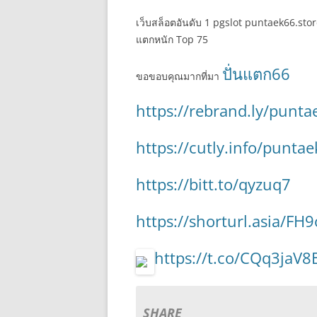
เว็บสล็อตอันดับ 1 pgslot puntaek66.sto
แตกหนัก Top 75
ปั่นแตก66
ขอขอบคุณมากที่มา
https://rebrand.ly/punt
https://cutly.info/punta
https://bitt.to/qyzuq7
https://shorturl.asia/FH9
https://t.co/CQq3jaV8
SHARE