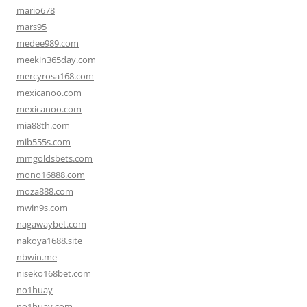
mario678
mars95
medee989.com
meekin365day.com
mercyrosa168.com
mexicanoo.com
mexicanoo.com
mia88th.com
mib555s.com
mmgoldsbets.com
mono16888.com
moza888.com
mwin9s.com
nagawaybet.com
nakoya1688.site
nbwin.me
niseko168bet.com
no1huay
no1huay.com