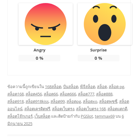
Angry
Surprise
0
%
0
%
ข้อความนี้ถูกเขียนใน
168สล็อต
,
ปั่นสล็อต
,
พีจีสล็อต
,
สล็อต
,
สล็อต pg
,
สล็อต168
,
สล็อต456
,
สล็อต66
,
สล็อต666
,
สล็อต777
,
สล็อต888
,
สล็อต918
,
สล็อต918kiss
,
สล็อต99
,
สล็อตpg
,
สล็อตxo
,
สล็อตพุซซี่
,
สล็อต
ออนไลน์
,
สล็อตเครดิตฟรี
,
สล็อตเว็บตรง
,
สล็อตเว็บตรง 168
,
สล็อตแตกดี
,
สล็อตโจ๊กเกอร์
,
เว็บสล็อต
และติดป้ายกำกับ
PGSlot
,
temmax69
บน
6
มิถุนายน 2025