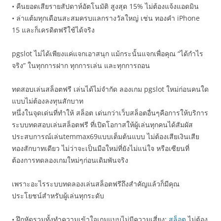
• คืนยอดเสียรายสัปดาห์อัตโนมัติ สูงสุด 15% ไม่ต้องแจ้งแอดมิน
• ล่าแต้มทุกเดือนสะสมครบแลกรางวัลใหญ่ เช่น ทองคำ iPhone
15 และก็เครดิตฟรีใช้ได้จริง
pgslot ไม่ได้เพียงแค่แจกเอาสนุก แม้กระนั้นแจกเพื่อคุณ “ได้กำไร
จริง” ในทุกการฝาก ทุกการเล่น และทุกการถอน
ทดสอบเล่นสล็อตฟรี เล่นได้ไม่จำกัด ลองเกม pgslot ใหม่ก่อนคนใด
แบบไม่ต้องลงทุนสักบาท
หนึ่งในจุดเด่นที่ทำให้ สล็อต เด่นกว่าเว็บสล็อตอื่นๆคือการให้บริการ
ระบบทดสอบเล่นสล็อตฟรี ที่เปิดโอกาสให้ผู้เล่นทุกคนได้สัมผัส
ประสบการณ์เล่นtemmax69แบบเต็มต้นแบบ ไม่ต้องเสียเงินเสีย
ทองสักบาทเดียว ไม่ว่าจะเป็นมือใหม่ที่ยังไม่แน่ใจ หรือเซียนที่
ต้องการทดลองเกมใหม่ๆก่อนเดิมพันจริง
เพราะอะไรระบบทดลองเล่นสล็อตฟรีถึงสำคัญแล้วก็มีคุณ
ประโยชน์สำหรับผู้เล่นทุกระดับ
• ฝึกหัดรวมทั้งทำความเข้าใจเกมแบบไม่มีความเสี่ยง:
สล็อต
ไม่ต้อง