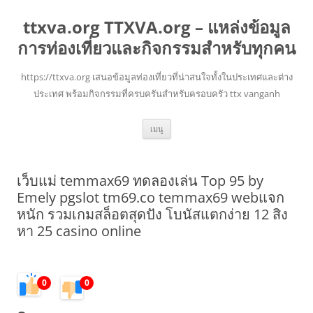
ttxva.org TTXVA.org – แหล่งข้อมูล
การท่องเที่ยวและกิจกรรมสำหรับทุกคน
https://ttxva.org เสนอข้อมูลท่องเที่ยวที่น่าสนใจทั้งในประเทศและต่าง
ประเทศ พร้อมกิจกรรมที่ครบครันสำหรับครอบครัว ttx vanganh
ข้าม
เมนู
ไป
ยัง
เนื้อหา
เว็บแม่ temmax69 ทดลองเล่น Top 95 by
Emely pgslot tm69.co temmax69 webแจก
หนัก รวมเกมสล็อตสุดปัง โบนัสแตกง่าย 12 สิง
หา 25 casino online
0
0