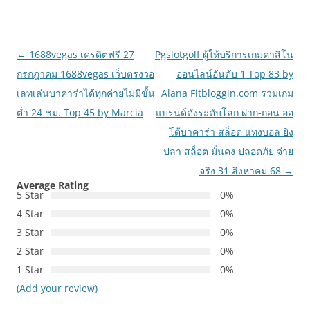
เมนู
←
1688vegas เครดิตฟรี 27
Pgslotgolf ผู้ให้บริการเกมคาสิโน
นำทาง
กรกฎาคม 1688vegas เว็บตรงวอ
ออนไลน์อันดับ 1 Top 83 by
เรื่อง
เลทเล่นบาคาร่าได้ทุกค่ายไม่มีขั้น
Alana Fitbloggin.com รวมเกม
ต่ำ 24 ชม. Top 45 by Marcia
แบรนด์ดังระดับโลก ฝาก-ถอน ออ
โต้บาคาร่า สล็อต แทงบอล ยิง
ปลา สล็อต มั่นคง ปลอดภัย จ่าย
จริง 31 สิงหาคม 68
→
Average Rating
5 Star
0%
4 Star
0%
3 Star
0%
2 Star
0%
1 Star
0%
(Add your review)