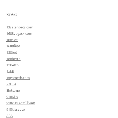
หมวดหมู่
13satanbets.com
1688vegasx.com
168slot
168สล็อต
188bet
188betth
1xbetth
1xbit
1xgameth.com
77UFA
8lots.me
918Kiss
918kiss ดาวน์โหลด
918kissauto
ABA