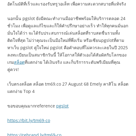
อัตโนมัติที่เร็วและรองรับทรูวอเล็ท เพื่อความสะดวกสบายที่แท้จริง
นอกนั้น pgslot ยังมีคณะทำงานมืออาชีพพร้อมให้บริการตลอด 24
ชั่วโมง เพื่อดูแลแก้ไขและก็ให้คำปรึกษาอย่างเร็ว ทำให้ทุกคนมั่นอก
มั่นใจได้ว่า จะได้รับประสบการณ์เล่นสล็อตที่ราบสดชื่นรวมทั้ง
ติดใจที่สุด ไม่ว่าคุณจะเป็นมือใหม่ที่พึ่งเริ่ม หรือเซียนpgslotที่ตาม
หาเว็บ pgslot คู่ใจใหม่ pgslot คือคำตอบที่ไม่ควรละเลยในปี 2025
ลงทะเบียนเป็นสมาชิกวันนี้ ให้โอกาสให้ตัวเองได้สัมผัสกับโลกของ
เกม
สล็อต
ที่แตกง่าย ได้เงินจริง และก็บริการระดับพรีเมียมที่คุณ
คู่ควร!
เว็บตรงสล็อต สล็อต tm69.co 27 August 68 Emely คาสิโน สล็อต
แตกง่าย Top 4
ขอขอบคุณมากreference
pgslot
https://bit.ly/tm69-co
https://rebrand.ly/tm69-co