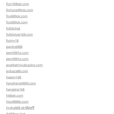
fizz169bet.com
fortune99vip.com
fox689ok.com
fox689ok.com
fullslotpg
fullslotpg168.com
funny18
gaojing888
gem99ths.com
gem99ths.com
goatbetroyalcasino.com
gobaza88.com
happy168
hengheng9899.com
hengjing168
hi6bet.com
hiso8888s.com
hydra888 เครดิตฟรี
ib888pro.bet