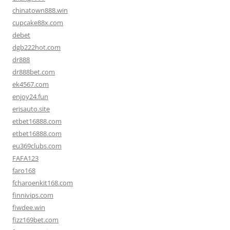
chinatown888.win
cupcake88x.com
debet
dgb222hot.com
dr888
dr888bet.com
ek4567.com
enjoy24.fun
erisauto.site
etbet16888.com
etbet16888.com
eu369clubs.com
FAFA123
faro168
fcharoenkit168.com
finnivips.com
fiwdee.win
fizz169bet.com