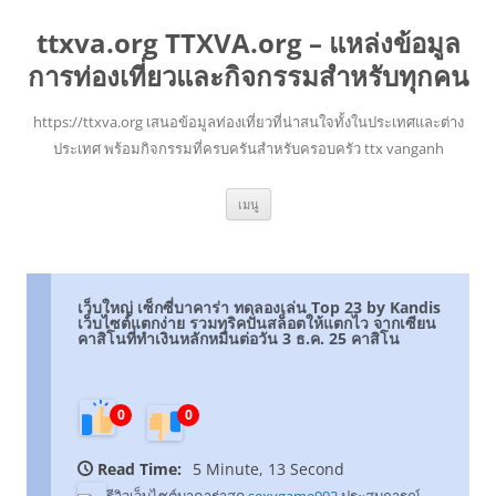
ttxva.org TTXVA.org – แหล่งข้อมูล
การท่องเที่ยวและกิจกรรมสำหรับทุกคน
https://ttxva.org เสนอข้อมูลท่องเที่ยวที่น่าสนใจทั้งในประเทศและต่าง
ประเทศ พร้อมกิจกรรมที่ครบครันสำหรับครอบครัว ttx vanganh
ข้าม
เมนู
ไป
ยัง
เนื้อหา
เว็บใหญ่ เซ็กซี่บาคาร่า ทดลองเล่น Top 23 by Kandis
เว็บไซต์แตกง่าย รวมทริคปั่นสล็อตให้แตกไว จากเซียน
คาสิโนที่ทำเงินหลักหมื่นต่อวัน 3 ธ.ค. 25 คาสิโน
0
0
Read Time:
5 Minute, 13 Second