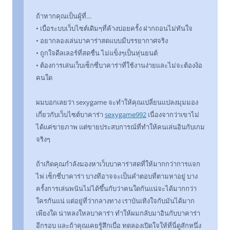
ถ้าหากคุณเป็นผู้ที่…
• เบื่อระบบเว็บไซต์เดิมๆที่ค้างบ่อยครั้ง ฝากถอนไม่ทันใจ
• อยากลองเล่นบาคาร่าสดแบบมีบรรยากาศจริง
• ถูกใจดีลเลอร์ที่สดชื่น ไม่แข็งๆเป็นหุ่นยนต์
• ต้องการเล่นเว็บเซ็กซี่บาคาร่าที่ใช้งานง่ายและไม่จะต้องง้อ
คนใด
ผมบอกเลยว่า sexygame จะทำให้คุณเปลี่ยนแปลงมุมมอง
เกี่ยวกับเว็บไซต์บาคาร่า
sexygame992
เนื่องจากว่าเขาไม่
ได้แค่ขายภาพ แต่ขายประสบการณ์ที่ทำให้คนเล่นอินกับเกม
จริงๆ
ถ้าเกิดคุณกำลังมองหาเว็บบาคาร่าสดที่ให้มากกว่าการแจก
ไพ่ เซ็กซี่บาคาร่า บางทีอาจจะเป็นคำตอบที่ตามหาอยู่ บาง
ครั้งการเล่นพนันไม่ได้ขึ้นกับว่าคนใดกันแน่จะได้มากกว่า
ใครกันแน่ แต่อยู่ที่ว่ากลางทาง เราบันเทิงใจกับมันได้มาก
เพียงใด น่าหลงใหลบาคาร่า ทำให้ผมกลับมาอินกับบาคาร่า
อีกรอบ และถ้าคุณเคยรู้สึกเบื่อ ทดลองเปิดใจให้ที่นี่ดูสักหนึ่ง