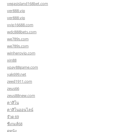
vegasisland168bet.com
ver888.vip
ver888.vip
vvip16688.com
wdc888bets.com
we789s.com
we789s.com
winherovip.com
xin88
xpay88game.com
yak699.net
zeed1911.com
zeus66
zeus88new.com
คาสิโน
คาสิโนออนไลน์
จ๊วด 69
ซีเกมส์68
ดูหนัง