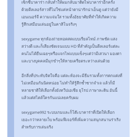
เซ็กซี่บาคาร่า กลับทำให้ผมกลับมาติดไพ่บาคาร่าอีกครั้ง
ด้วยดีลเลอร์สาวที่ไม่ใช่แค่หน้าตาน่ารักน่าเอ็นดู แต่ว่ายังมี
เอนเนอร์จี ความแจ่มใส รวมทั้งอัธยาศัยที่ทำให้เกิดความ
รู้สึกเสมือนเล่นอยู่ในคาสิโนจริงๆ
sexygame ทุกห้องถ่ายทอดสดแบบเรียลไทม์ ภาพชัด แสง
สว่างดี และก็เสียงชัดเจนแบบ HD ที่สำคัญเป็นดีลเลอร์แต่ละ
คนไม่ได้ยืนเฉยๆหรือแจกไพ่แบบแข็งๆแต่ว่ามีเสวนา มองตา
และบางบุคคลมีมุกขำๆให้หายเครียดระหว่างเล่นด้วย
อีกสิ่งที่ประทับจิตใจคือ แต่ละห้องจะมีธีมรวมทั้งการตกแต่งที่
ไม่เหมือนกันนิดหน่อย ไม่ทำให้รู้สึกซ้ำซากจำเจ แล้วก็มี
หลายชาติให้เลือกทั้งยังทวีปเอเชีย ยุโรป ภาษาละติน อันนี้
แล้วแต่สไตล์ใครกันแน่เลยครับผม
sexygame992 ระบบเกมและก็โต๊ะบาคาร่าที่เปิดให้เลือก
เยอะกว่าหลายเว็บ พร้อมฟีเจอร์ที่เพิ่มความสนุกสนานร่าเริง
สำหรับการเล่นจริง