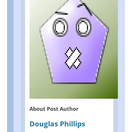
About Post Author
Douglas Phillips