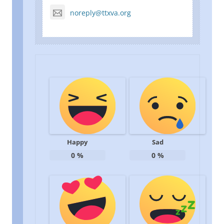
noreply@ttxva.org
Happy
Sad
0
%
0
%