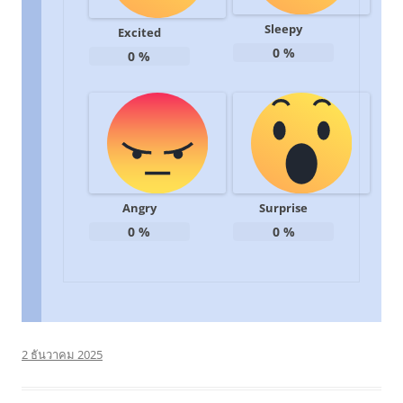
Sleepy
Excited
0
%
0
%
Angry
Surprise
0
%
0
%
2 ธันวาคม 2025