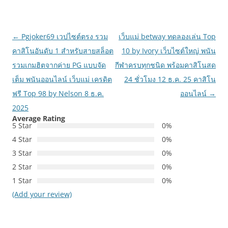
เมนู
←
Pgjoker69 เวปไซต์ตรง รวม
เว็บแม่ betway ทดลองเล่น Top
นำทาง
คาสิโนอันดับ 1 สำหรับสายสล็อต
10 by Ivory เว็บไซต์ใหญ่ พนัน
เรื่อง
รวมเกมฮิตจากค่าย PG แบบจัด
กีฬาครบทุกชนิด พร้อมคาสิโนสด
เต็ม พนันออนไลน์ เว็บแม่ เครดิต
24 ชั่วโมง 12 ธ.ค. 25 คาสิโน
ฟรี Top 98 by Nelson 8 ธ.ค.
ออนไลน์
→
2025
Average Rating
5 Star
0%
4 Star
0%
3 Star
0%
2 Star
0%
1 Star
0%
(Add your review)