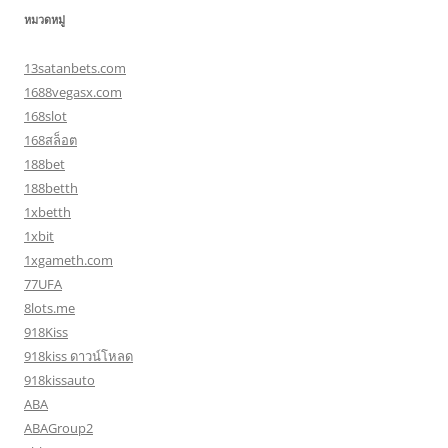
หมวดหมู่
13satanbets.com
1688vegasx.com
168slot
168สล็อต
188bet
188betth
1xbetth
1xbit
1xgameth.com
77UFA
8lots.me
918Kiss
918kiss ดาวน์โหลด
918kissauto
ABA
ABAGroup2