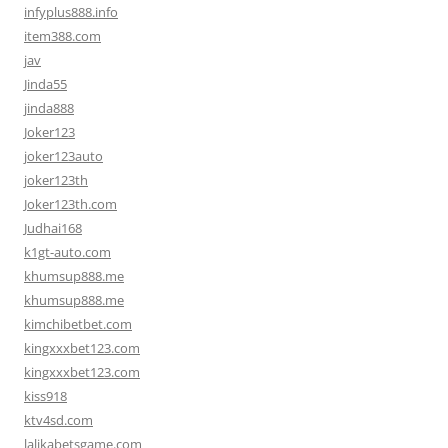
infyplus888.info
item388.com
jav
Jinda55
jinda888
Joker123
joker123auto
joker123th
Joker123th.com
Judhai168
k1gt-auto.com
khumsup888.me
khumsup888.me
kimchibetbet.com
kingxxxbet123.com
kingxxxbet123.com
kiss918
ktv4sd.com
lalikabetsgame.com