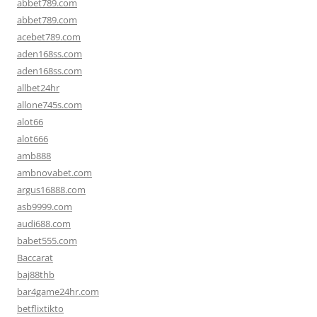
abbet789.com
abbet789.com
acebet789.com
aden168ss.com
aden168ss.com
allbet24hr
allone745s.com
alot66
alot666
amb888
ambnovabet.com
argus16888.com
asb9999.com
audi688.com
babet555.com
Baccarat
baj88thb
bar4game24hr.com
betflixtikto