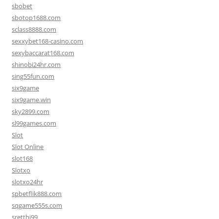
sbobet
sbotop1688.com
sclass8888.com
sexxybet168-casino.com
sexybaccarat168.com
shinobi24hr.com
sing55fun.com
six9game
six9game.win
sky2899.com
sl99games.com
Slot
Slot Online
slot168
Slotxo
slotxo24hr
spbetflik888.com
sqgame555s.com
sretthi99