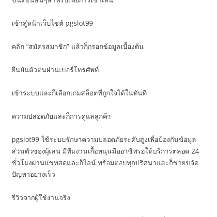
เข้าสู่หน้าเว็บไซต์ pgslot99
คลิก “สมัครสมาชิก” แล้วก็กรอกข้อมูลเบื้องต้น
ยืนยันตัวตนผ่านเบอร์โทรศัพท์
เข้าระบบและก็เลือกเกมสล็อตที่ถูกใจได้ในทันที
ความปลอดภัยและก็การดูแลลูกค้า
pgslot99 ใช้ระบบรักษาความปลอดภัยระดับสูงเพื่อป้องกันข้อมูล
ส่วนตัวของผู้เล่น มีทีมงานเกื้อหนุนมืออาชีพรอให้บริการตลอด 24
ชั่วโมงผ่านแชทสดและก็ไลน์ พร้อมตอบทุกปริศนาและก็ช่วยขจัด
ปัญหาอย่างเร็ว
รีวิวจากผู้ใช้งานจริง