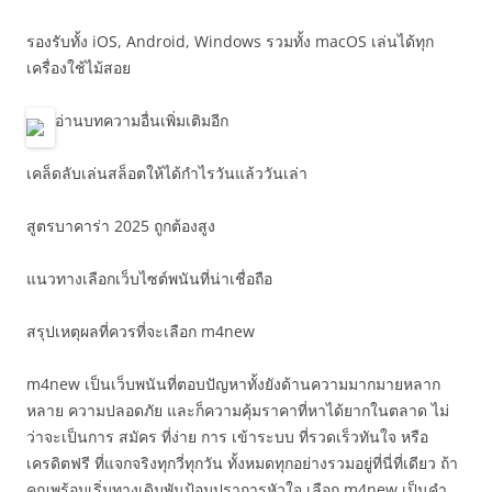
รองรับทั้ง iOS, Android, Windows รวมทั้ง macOS เล่นได้ทุก
เครื่องใช้ไม้สอย
อ่านบทความอื่นเพิ่มเติมอีก
เคล็ดลับเล่นสล็อตให้ได้กำไรวันแล้ววันเล่า
สูตรบาคาร่า 2025 ถูกต้องสูง
แนวทางเลือกเว็บไซต์พนันที่น่าเชื่อถือ
สรุปเหตุผลที่ควรที่จะเลือก m4new
m4new เป็นเว็บพนันที่ตอบปัญหาทั้งยังด้านความมากมายหลาก
หลาย ความปลอดภัย และก็ความคุ้มราคาที่หาได้ยากในตลาด ไม่
ว่าจะเป็นการ สมัคร ที่ง่าย การ เข้าระบบ ที่รวดเร็วทันใจ หรือ
เครดิตฟรี ที่แจกจริงทุกวี่ทุกวัน ทั้งหมดทุกอย่างรวมอยู่ที่นี่ที่เดียว ถ้า
คุณพร้อมเริ่มทางเดิมพันป้อมปราการหัวใจ เลือก m4new เป็นคำ