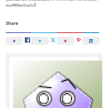
ตอบที่ดีที่สุดปัจจุบันนี้
Share