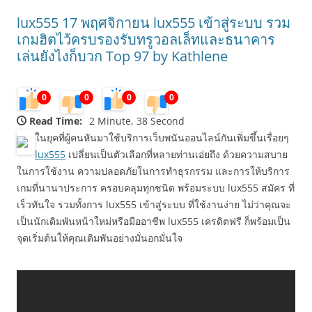
lux555 17 พฤศจิกายน lux555 เข้าสู่ระบบ รวม
เกมฮิตไว้ครบรองรับทรูวอลเล็ทและธนาคาร
เล่นยังไงก็บวก Top 97 by Kathlene
0
0
0
0
Read Time:
2 Minute, 38 Second
ในยุคที่ผู้คนหันมาใช้บริการเว็บพนันออนไลน์กันเพิ่มขึ้นเรื่อยๆ
lux555
เปลี่ยนเป็นตัวเลือกที่หลายท่านเอ่ยถึง ด้วยความสบาย
ในการใช้งาน ความปลอดภัยในการทำธุรกรรม และการให้บริการ
เกมที่นานาประการ ครอบคลุมทุกชนิด พร้อมระบบ lux555 สมัคร ที่
เร็วทันใจ รวมทั้งการ lux555 เข้าสู่ระบบ ที่ใช้งานง่าย ไม่ว่าคุณจะ
เป็นนักเดิมพันหน้าใหม่หรือมืออาชีพ lux555 เครดิตฟรี ก็พร้อมเป็น
จุดเริ่มต้นให้คุณเดิมพันอย่างมั่นอกมั่นใจ