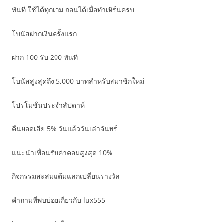
ทันที ใช้ได้ทุกเกม ถอนได้เมื่อทำเทิร์นครบ
โบนัสฝากเงินครั้งแรก
ฝาก 100 รับ 200 ทันที
โบนัสสูงสุดถึง 5,000 บาทสำหรับสมาชิกใหม่
โปรโมชั่นประจำสัปดาห์
คืนยอดเสีย 5% วันแล้ววันเล่าจันทร์
แนะนำเพื่อนรับค่าคอมสูงสุด 10%
กิจกรรมสะสมแต้มแลกเปลี่ยนรางวัล
คำถามที่พบบ่อยเกี่ยวกับ lux555