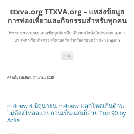
ttxva.org TTXVA.org – แหล่งข้อมูล
การท่องเที่ยวและกิจกรรมสำหรับทุกคน
https://ttxva.org เสนอข้อมูลท่องเที่ยวที่น่าสนใจทั้งในประเทศและต่าง
ประเทศ พร้อมกิจกรรมที่ครบครันสำหรับครอบครัว ttx vanganh
ข้าม
เมนู
ไป
ยัง
เนื้อหา
คลังเก็บรายเดือน:
มิถุนายน 2025
m4new 4 มิถุนายน m4new แตกโหดเกินต้าน
ไม่ต้องโหลดแอปถอนเป็นแสนก็จ่าย Top 90 by
Arlie