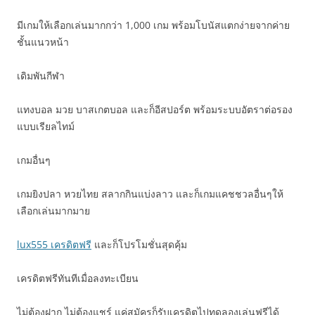
มีเกมให้เลือกเล่นมากกว่า 1,000 เกม พร้อมโบนัสแตกง่ายจากค่าย
ชั้นแนวหน้า
เดิมพันกีฬา
แทงบอล มวย บาสเกตบอล และก็อีสปอร์ต พร้อมระบบอัตราต่อรอง
แบบเรียลไทม์
เกมอื่นๆ
เกมยิงปลา หวยไทย สลากกินแบ่งลาว และก็เกมแคชชวลอื่นๆให้
เลือกเล่นมากมาย
lux555 เครดิตฟรี
และก็โปรโมชั่นสุดคุ้ม
เครดิตฟรีทันทีเมื่อลงทะเบียน
ไม่ต้องฝาก ไม่ต้องแชร์ แค่สมัครก็รับเครดิตไปทดลองเล่นฟรีได้