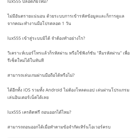
lux555 ปลอดภัยไหม?
ไม่มีอันตรายแน่นอน ด้วยระบบการเข้ารหัสข้อมูลและก็การดูแล
จากคณะทำงานมือโปรตลอด 1 วัน
lux555 เข้าสู่ระบบมิได้ จำต้องทำอย่างไร?
วิเคราะห์เบอร์โทรแล้วก็รหัสผ่าน หรือใช้ฟังก์ชัน “ลืมรหัสผ่าน” เพื่อ
รีเซ็ตใหม่ได้ในทันที
สามารถเล่นเกมผ่านมือถือได้หรือไม่?
ได้อีกทั้ง iOS รวมทั้ง Android ไม่ต้องโหลดแอป เล่นผ่านโปรแกรม
เล่นอินเตอร์เน็ตได้เลย
lux555 เครดิตฟรี ถอนออกได้ไหม?
สามารถถอนออกได้เมื่อทำตามข้อจำกัดเทิร์นโอเวอร์ครบ