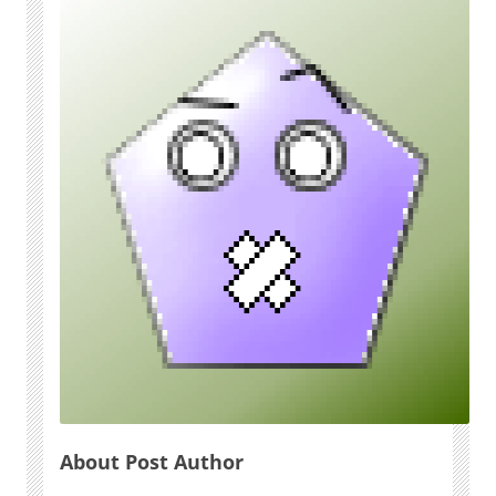
About Post Author