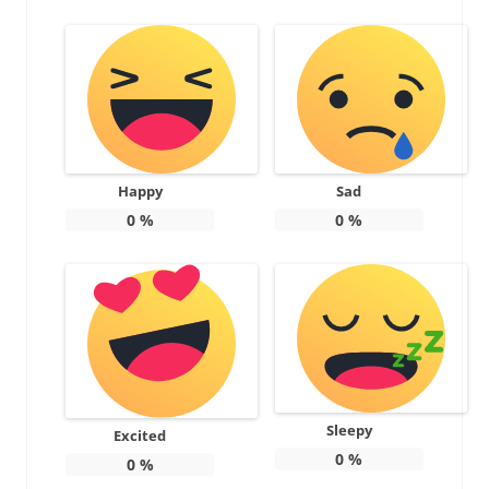
Happy
Sad
0
%
0
%
Sleepy
Excited
0
%
0
%