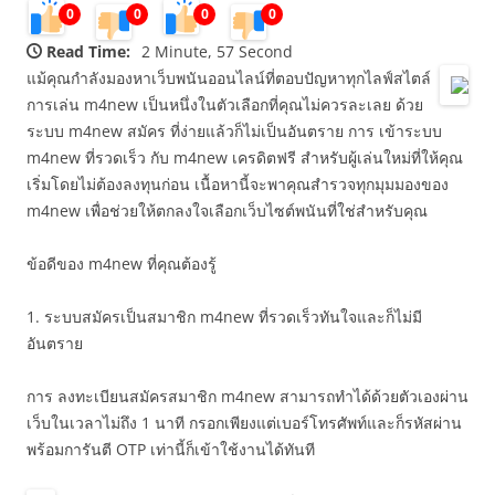
0
0
0
0
Read Time:
2 Minute, 57 Second
แม้คุณกำลังมองหาเว็บพนันออนไลน์ที่ตอบปัญหาทุกไลฟ์สไตล์
การเล่น m4new เป็นหนึ่งในตัวเลือกที่คุณไม่ควรละเลย ด้วย
ระบบ m4new สมัคร ที่ง่ายแล้วก็ไม่เป็นอันตราย การ เข้าระบบ
m4new ที่รวดเร็ว กับ m4new เครดิตฟรี สำหรับผู้เล่นใหม่ที่ให้คุณ
เริ่มโดยไม่ต้องลงทุนก่อน เนื้อหานี้จะพาคุณสำรวจทุกมุมมองของ
m4new เพื่อช่วยให้ตกลงใจเลือกเว็บไซต์พนันที่ใช่สำหรับคุณ
ข้อดีของ m4new ที่คุณต้องรู้
1. ระบบสมัครเป็นสมาชิก m4new ที่รวดเร็วทันใจและก็ไม่มี
อันตราย
การ ลงทะเบียนสมัครสมาชิก m4new สามารถทำได้ด้วยตัวเองผ่าน
เว็บในเวลาไม่ถึง 1 นาที กรอกเพียงแต่เบอร์โทรศัพท์และก็รหัสผ่าน
พร้อมการันตี OTP เท่านี้ก็เข้าใช้งานได้ทันที