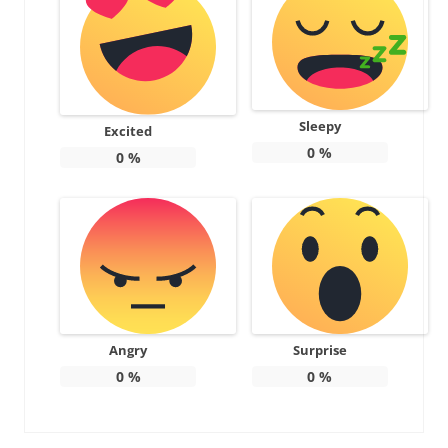
Sleepy
Excited
0
%
0
%
Angry
Surprise
0
%
0
%