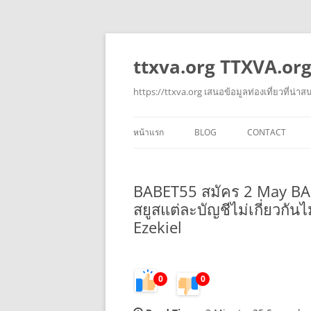
ttxva.org TTXVA.org 
https://ttxva.org เสนอข้อมูลท่องเที่ยวที่น
หน้าแรก
BLOG
CONTACT
BABET55 สมัคร 2 May BAB
สยูสแต่ละบัญชีไม่เกี่ยวกัน
Ezekiel
0
0