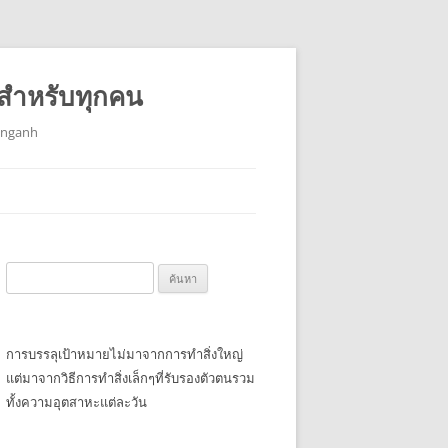
มสำหรับทุกคน
vanganh
ค้นหา
สำหรับ:
การบรรลุเป้าหมายไม่มาจากการทำสิ่งใหญ่
แต่มาจากวิธีการทำสิ่งเล็กๆที่รับรองตัวตนรวม
ทั้งความอุตสาหะแต่ละวัน