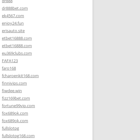
dr888
dr888bet.com
ek4567.com
enjoy24.fun
erisauto.site
etbet16888.com
etbet16888.com
eu369clubs.com
FAFA123
faro168
fcharoenkit168.com
finnivips.com
fiwdee.win
fizz169bet.com
fortune99vip.com
fox689ok.com
fox689ok.com
fullslotpg
fullslotpg168.com