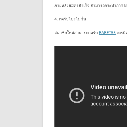
ภายหลังสมัครสำเร็จ สามารถกระทำการ BABET
4. กดรับโปรโมชั่น
สมาชิกใหม่สามารถกดรับ
BABET55
เครดิต