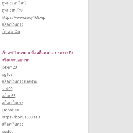
ดูหนังออนไลน์
ดูหนังชนโรง
https://www.sexy168.vip
สล็อตเว็บตรง
เว็บหวยเงิน
เว็บคาสิโนน่าเล่น ทั้ง
สล็อต
และ
บาคาร่า
ตึง
จริงแตกบ่อยมาก
joker123
pg168
สล็อตเว็บตรง แตกง่าย
slot99
สล็อต66
สล็อตเว็บตรง
judhai168
https://bonus888.asia
สล็อตเว็บตรง
pgslot