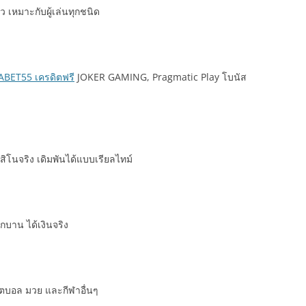
เหมาะกับผู้เล่นทุกชนิด
ABET55 เครดิตฟรี
JOKER GAMING, Pragmatic Play โบนัส
สิโนจริง เดิมพันได้แบบเรียลไทม์
กบาน ได้เงินจริง
ตบอล มวย และกีฬาอื่นๆ