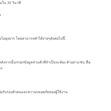
นใน 30 วินาที
น
ม่ยุ่งยาก โดยสามารถทำได้ง่ายๆดังต่อไปนี้:
จากนั้นกรอกข้อมูลส่วนตัวที่จำเป็นจะต้อง ตัวอย่างเช่น ชื่อ-
าร
พื่อรับรองตัวตนและความปลอดภัยของผู้ใช้งาน