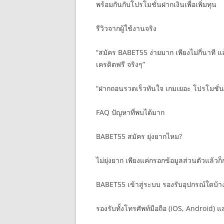
พร้อมกันกับโปรโมชั่นฝากเงินเพื่อเพิ่มทุน
รีวิวจากผู้ใช้งานจริง
“สมัคร BABET55 ง่ายมาก เพียงไม่กี่นาที แ
เครดิตฟรี จริงๆ”
“ฝากถอนรวดเร็วทันใจ เกมเยอะ โปรโมชั่นจั
FAQ ปัญหาที่พบได้มาก
BABET55 สมัคร ยุ่งยากไหม?
ไม่ยุ่งยาก เพียงแค่กรอกข้อมูลส่วนตัวแล้วก็
BABET55 เข้าสู่ระบบ รองรับอุปกรณ์ใดบ้า
รองรับทั้งโทรศัพท์มือถือ (iOS, Android) 