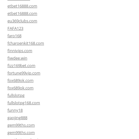
etbet16888.com
etbet16888.com
eu369clubs.com
FAFA123
faro168
fcharoenkit168.com
finnivips.com
fiwdee.win
fizz169bet.com
fortune99vip.com
fox689ok.com
fox689ok.com
fullslotpg
fullslotpg168.com
funny18
gaojing888
gem99ths.com
gem99ths.com