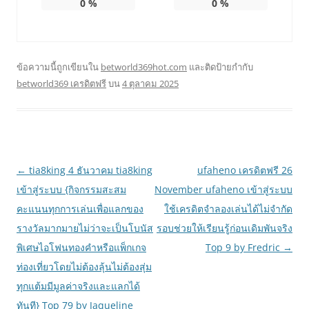
0
%
0
%
ข้อความนี้ถูกเขียนใน
betworld369hot.com
และติดป้ายกำกับ
betworld369 เครดิตฟรี
บน
4 ตุลาคม 2025
เมนู
←
tia8king 4 ธันวาคม tia8king
ufaheno เครดิตฟรี 26
นำทาง
เข้าสู่ระบบ {กิจกรรมสะสม
November ufaheno เข้าสู่ระบบ
เรื่อง
คะแนนทุกการเล่นเพื่อแลกของ
ใช้เครดิตจำลองเล่นได้ไม่จำกัด
รางวัลมากมายไม่ว่าจะเป็นโบนัส
รอบช่วยให้เรียนรู้ก่อนเดิมพันจริง
พิเศษไอโฟนทองคำหรือแพ็กเกจ
Top 9 by Fredric
→
ท่องเที่ยวโดยไม่ต้องลุ้นไม่ต้องสุ่ม
ทุกแต้มมีมูลค่าจริงและแลกได้
ทันที} Top 79 by Jaqueline