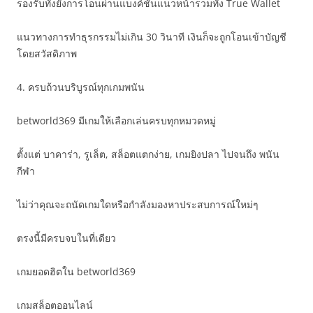
รองรับทั้งยังการโอนผ่านแบงค์ชั้นแนวหน้ารวมทั้ง True Wallet
แนวทางการทำธุรกรรมไม่เกิน 30 วินาที เงินก็จะถูกโอนเข้าบัญชี
โดยสวัสดิภาพ
4. ครบถ้วนบริบูรณ์ทุกเกมพนัน
betworld369 มีเกมให้เลือกเล่นครบทุกหมวดหมู่
ตั้งแต่ บาคาร่า, รูเล็ต, สล็อตแตกง่าย, เกมยิงปลา ไปจนถึง พนัน
กีฬา
ไม่ว่าคุณจะถนัดเกมใดหรือกำลังมองหาประสบการณ์ใหม่ๆ
ตรงนี้มีครบจบในที่เดียว
เกมยอดฮิตใน betworld369
เกมสล็อตออนไลน์