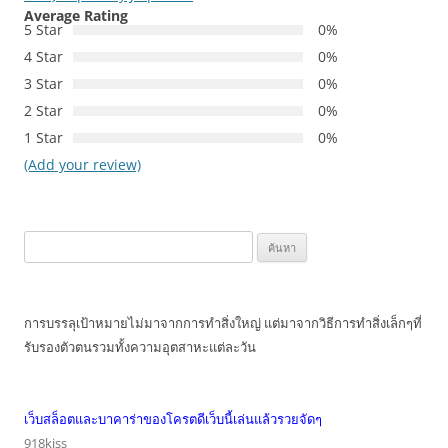
Average Rating
5 Star
0%
4 Star
0%
3 Star
0%
2 Star
0%
1 Star
0%
(Add your review)
ค้นหา
สำหรับ:
การบรรลุเป้าหมายไม่มาจากการทำสิ่งใหญ่ แต่มาจากวิธีการทำสิ่งเล็กๆที่
รับรองตัวตนรวมทั้งความอุตสาหะแต่ละวัน
เว็บสล็อตและบาคาร่าของโครตดีเว็บนี้เล่นแล้วรวยจัดๆ
918kiss