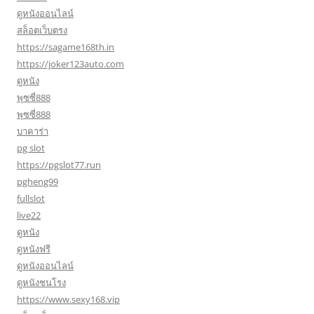
ดูหนังออนไลน์
สล็อตเว็บตรง
https://sagame168th.in
https://joker123auto.com
ดูหนัง
พุซซี่888
พุซซี่888
บาคาร่า
pg slot
https://pgslot77.run
pgheng99
fullslot
live22
ดูหนัง
ดูหนังฟรี
ดูหนังออนไลน์
ดูหนังชนโรง
https://www.sexy168.vip