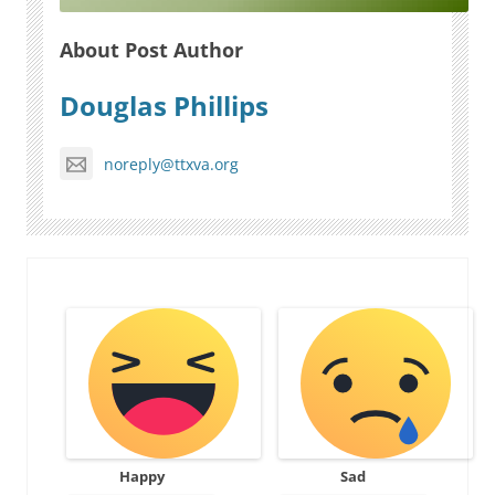
About Post Author
Douglas Phillips
noreply@ttxva.org
Happy
Sad