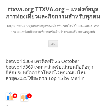
ttxva.org TTXVA.org – แหล่งข้อมูล
การท่องเที่ยวและกิจกรรมสำหรับทุกคน
https://ttxva.org เสนอข้อมูลท่องเที่ยวที่น่าสนใจทั้งในประเทศและต่าง
ประเทศ พร้อมกิจกรรมที่ครบครันสำหรับครอบครัว ttx vanganh
ข้าม
เมนู
ไป
ยัง
เนื้อหา
betworld369 เครดิตฟรี 25 October
betworld369 เหมาะสำหรับเล่นบนมือถือทุก
ยี่ห้อประหยัดดาต้าโหลดไวทุกเกมUIใหม่
ล่าสุด2025ใช้สะดวก Top 15 by Merlin
0
0