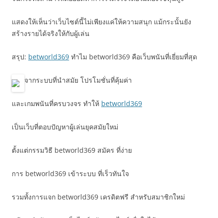
แสดงให้เห็นว่าเว็บไซต์นี้ไม่เพียงแค่ให้ความสนุก แม้กระนั้นยัง
สร้างรายได้จริงให้กับผู้เล่น
สรุป:
betworld369
ทำไม betworld369 คือเว็บพนันที่เยี่ยมที่สุด
จากระบบที่นำสมัย โปรโมชั่นที่คุ้มค่า
และเกมพนันที่ครบวงจร ทำให้
betworld369
เป็นเว็บที่ตอบปัญหาผู้เล่นยุคสมัยใหม่
ตั้งแต่กรรมวิธี betworld369 สมัคร ที่ง่าย
การ betworld369 เข้าระบบ ที่เร็วทันใจ
รวมทั้งการแจก betworld369 เครดิตฟรี สำหรับสมาชิกใหม่