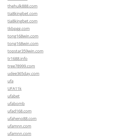
thehulk888.com
tia8kingbet.com
tia8kingbet.com
tkbpgg.com
tong168win.com
tong168win.com
topstar359win.com
tr1688.info
tree78999.com
udee365day.com
ufa
UFA11k
ufabet
ufabomb
ufad168.com
ufaheno88.com
ufamnn.com
ufamnn.com