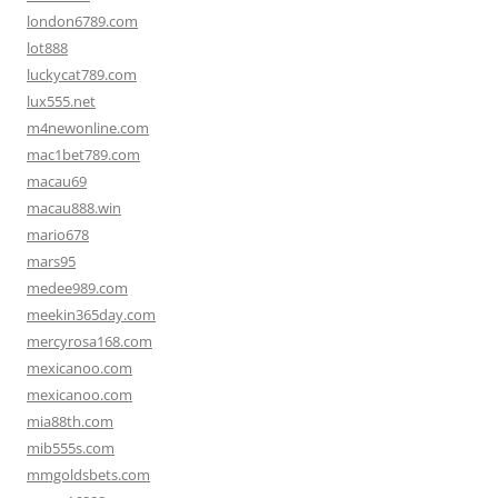
london6789.com
lot888
luckycat789.com
lux555.net
m4newonline.com
mac1bet789.com
macau69
macau888.win
mario678
mars95
medee989.com
meekin365day.com
mercyrosa168.com
mexicanoo.com
mexicanoo.com
mia88th.com
mib555s.com
mmgoldsbets.com