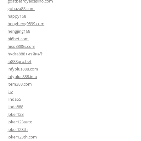
goatbetroyalcasino.com
gobaza88.com
happy168
hengheng9899.com
hengjing168
hi6bet.com
hiso8888s.com
hydra888 เครดิตฟรี
ib888pro.bet
infyplus888.com
infyplus888.info
item388.com
jav
Jinda55
jinda888
Joker123
joker123auto
joker123th
Joker123th.com