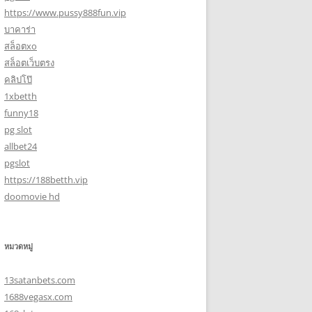
https://www.pussy888fun.vip
บาคาร่า
สล็อตxo
สล็อตเว็บตรง
คลิปโป๊
1xbetth
funny18
pg slot
allbet24
pgslot
https://188betth.vip
doomovie hd
หมวดหมู่
13satanbets.com
1688vegasx.com