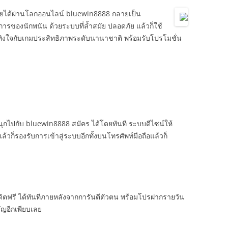
รายได้ผ่านโลกออนไลน์ bluewin8888 กลายเป็น
การของนักพนัน ด้วยระบบที่ล้ำสมัย ปลอดภัย แล้วก็ใช้
นเทิงใจกับเกมประสิทธิภาพระดับนานาชาติ พร้อมรับโปรโมชั่น
นสนุกไปกับ bluewin8888 สมัคร ได้โดยทันที ระบบดีไซน์ให้
ล้วก็รองรับการเข้าสู่ระบบอีกทั้งบนโทรศัพท์มือถือแล้วก็
ตฟรี ได้ทันทีภายหลังจากการันตีตัวตน พร้อมโปรฝากรายวัน
ญอีกเพียบเลย