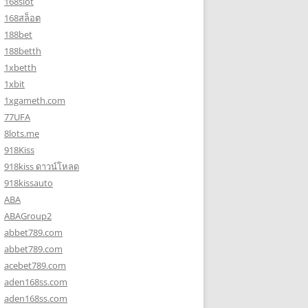
168slot
168สล็อต
188bet
188betth
1xbetth
1xbit
1xgameth.com
77UFA
8lots.me
918Kiss
918kiss ดาวน์โหลด
918kissauto
ABA
ABAGroup2
abbet789.com
abbet789.com
acebet789.com
aden168ss.com
aden168ss.com