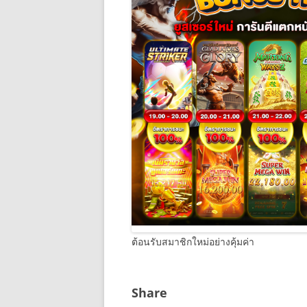
ต้อนรับสมาชิกใหม่อย่างคุ้มค่า
Share