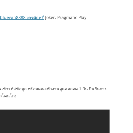
bluewin8888 เครดิตฟรี
Joker, Pragmatic Play
รเข้ารหัสข้อมูล พร้อมคณะทำงานดูแลตลอด 1 วัน ยืนยันการ
ลัวโดนโกง