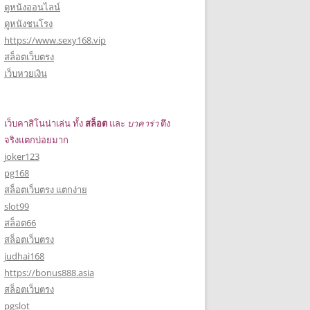
ดูหนังออนไลน์
ดูหนังชนโรง
https://www.sexy168.vip
สล็อตเว็บตรง
เว็บหวยเงิน
เว็บคาสิโนน่าเล่น ทั้ง
สล็อต
และ
บาคาร่า
ตึง
จริงแตกบ่อยมาก
joker123
pg168
สล็อตเว็บตรง แตกง่าย
slot99
สล็อต66
สล็อตเว็บตรง
judhai168
https://bonus888.asia
สล็อตเว็บตรง
pgslot