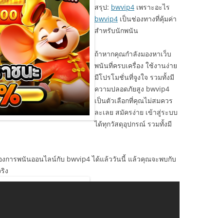
สรุป:
bwvip4
เพราะอะไร
bwvip4
เป็นช่องทางที่คุ้มค่า
สำหรับนักพนัน
ถ้าหากคุณกำลังมองหาเว็บ
พนันที่ครบเครื่อง ใช้งานง่าย
มีโปรโมชั่นที่จูงใจ รวมทั้งมี
ความปลอดภัยสูง bwvip4
เป็นตัวเลือกที่คุณไม่สมควร
ละเลย สมัครง่าย เข้าสู่ระบบ
ได้ทุกวัสดุอุปกรณ์ รวมทั้งมี
งการพนันออนไลน์กับ bwvip4 ได้แล้ววันนี้ แล้วคุณจะพบกับ
ริง