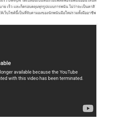
ย่างเร็ว bwvip4 ได้เปลี่ยนเป็นหนึ่งในแพลตฟอร์มพนันออนไลน์ที่
าย เร็ว และก็ครอบคลุมทุกรูปแบบการพนัน ไม่ว่าจะเป็นคาสิ
เว็บไซต์นี้เป็นที่จับตามองของนักพนันมือใหม่รวมทั้งมืออาชีพ