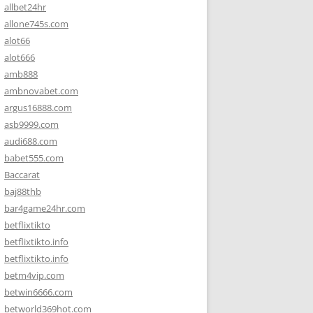
allbet24hr
allone745s.com
alot66
alot666
amb888
ambnovabet.com
argus16888.com
asb9999.com
audi688.com
babet555.com
Baccarat
baj88thb
bar4game24hr.com
betflixtikto
betflixtikto.info
betflixtikto.info
betm4vip.com
betwin6666.com
betworld369hot.com