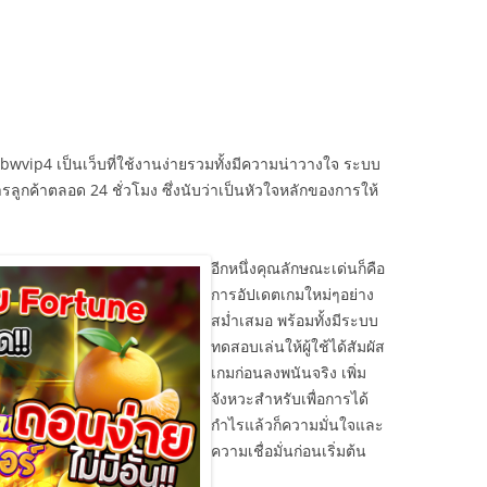
่า bwvip4 เป็นเว็บที่ใช้งานง่ายรวมทั้งมีความน่าวางใจ ระบบ
รลูกค้าตลอด 24 ชั่วโมง ซึ่งนับว่าเป็นหัวใจหลักของการให้
อีกหนึ่งคุณลักษณะเด่นก็คือ
การอัปเดตเกมใหม่ๆอย่าง
สม่ำเสมอ พร้อมทั้งมีระบบ
ทดสอบเล่นให้ผู้ใช้ได้สัมผัส
เกมก่อนลงพนันจริง เพิ่ม
จังหวะสำหรับเพื่อการได้
กำไรแล้วก็ความมั่นใจและ
ความเชื่อมั่นก่อนเริ่มต้น