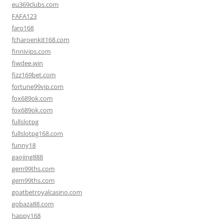
eu369clubs.com
FAFA123
faro168
fcharoenkit168.com
finnivips.com
fiwdee.win
fizz169bet.com
fortune99vip.com
fox689ok.com
fox689ok.com
fullslotpg
fullslotpg168.com
funny18
gaojing888
gem99ths.com
gem99ths.com
goatbetroyalcasino.com
gobaza88.com
happy168