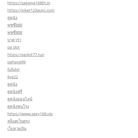
https://sagame168th.in
https://joker123auto.com
ดูหนัง
พุซซี่888
พุซซี่888
บาคาร่า
pg slot
https://pgslot77.run
pgheng99
fullslot
live22
ดูหนัง
ดูหนังฟรี
ดูหนังออนไลน์
ดูหนังชนโรง
https://www.sexy168.vip
สล็อตเว็บตรง
เว็บหวยเงิน