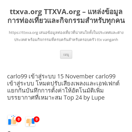
ttxva.org TTXVA.org – แหล่งข้อมูล
การท่องเที่ยวและกิจกรรมสำหรับทุกคน
https://ttxva.org เสนอข้อมูลท่องเที่ยวที่น่าสนใจทั้งในประเทศและต่าง
ประเทศ พร้อมกิจกรรมที่ครบครันสำหรับครอบครัว ttx vanganh
ข้าม
เมนู
ไป
ยัง
เนื้อหา
carlo99 เข้าสู่ระบบ 15 November carlo99
เข้าสู่ระบบ โหมดปรับเสียงเพลงและเอฟเฟกต์
แยกกันบันทึกการตั้งค่าให้อัตโนมัติเพิ่ม
บรรยากาศที่เหมาะสม Top 24 by Lupe
0
0