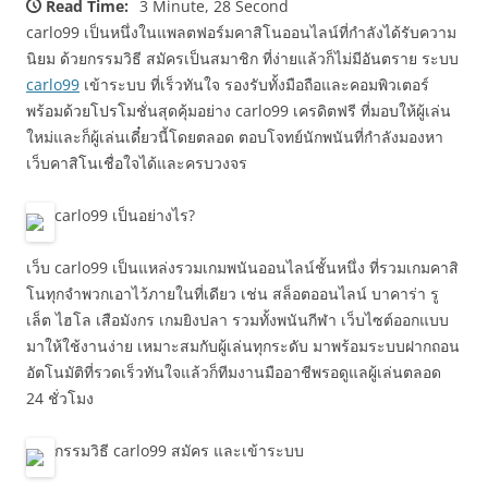
Read Time:
3 Minute, 28 Second
carlo99 เป็นหนึ่งในแพลตฟอร์มคาสิโนออนไลน์ที่กำลังได้รับความ
นิยม ด้วยกรรมวิธี สมัครเป็นสมาชิก ที่ง่ายแล้วก็ไม่มีอันตราย ระบบ
carlo99
เข้าระบบ ที่เร็วทันใจ รองรับทั้งมือถือและคอมพิวเตอร์
พร้อมด้วยโปรโมชั่นสุดคุ้มอย่าง carlo99 เครดิตฟรี ที่มอบให้ผู้เล่น
ใหม่และก็ผู้เล่นเดี๋ยวนี้โดยตลอด ตอบโจทย์นักพนันที่กำลังมองหา
เว็บคาสิโนเชื่อใจได้และครบวงจร
carlo99 เป็นอย่างไร?
เว็บ carlo99 เป็นแหล่งรวมเกมพนันออนไลน์ชั้นหนึ่ง ที่รวมเกมคาสิ
โนทุกจำพวกเอาไว้ภายในที่เดียว เช่น สล็อตออนไลน์ บาคาร่า รู
เล็ต ไฮโล เสือมังกร เกมยิงปลา รวมทั้งพนันกีฬา เว็บไซต์ออกแบบ
มาให้ใช้งานง่าย เหมาะสมกับผู้เล่นทุกระดับ มาพร้อมระบบฝากถอน
อัตโนมัติที่รวดเร็วทันใจแล้วก็ทีมงานมืออาชีพรอดูแลผู้เล่นตลอด
24 ชั่วโมง
กรรมวิธี carlo99 สมัคร และเข้าระบบ