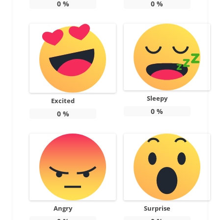
0
%
0
%
Sleepy
Excited
0
%
0
%
Angry
Surprise