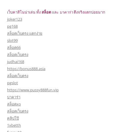
เว็บคาสิโนน่าเล่น ทั้ง
สล็อต
และ
บาคาร่า
ตึงจริงแตกบ่อยมาก
joker123
pg168
สล็อตเว็บตรง แตกง่าย
slot99
สล็อต66
สล็อตเว็บตรง
judhai168
https://bonus888.asia
สล็อตเว็บตรง
pgslot
https://www.pussy888fun.vip
บาคาร่า
สล็อตxo
สล็อตเว็บตรง
คลิปโป๊
1xbetth