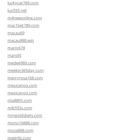
luckycat789.com
lux555.net
m4newonline.com
mac1bet789.com
macau69
macau888.win
mario678
mars95
medee989.com
meekin365day.com
mercyrosa168.com
mexicanoo.com
mexicanoo.com
mia88th.com
mib555s.com
mmgoldsbets.com
mono16888.com
moza888.com
mwin9s.com