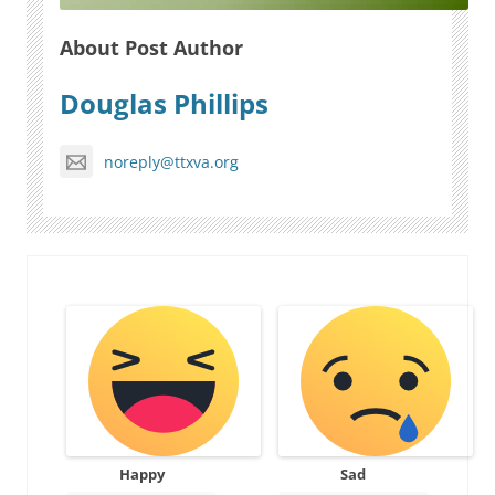
About Post Author
Douglas Phillips
noreply@ttxva.org
Happy
Sad