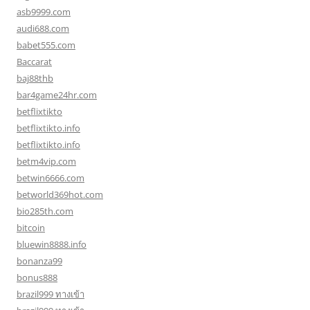
asb9999.com
audi688.com
babet555.com
Baccarat
baj88thb
bar4game24hr.com
betflixtikto
betflixtikto.info
betflixtikto.info
betm4vip.com
betwin6666.com
betworld369hot.com
bio285th.com
bitcoin
bluewin8888.info
bonanza99
bonus888
brazil999 ทางเข้า