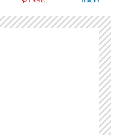
Pinterest
LinkedIn