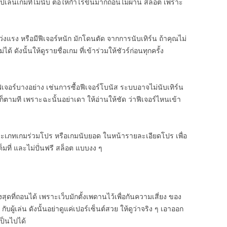
้วไปเล่นเกมที่ไม่นับ ต่อให้กำไรขึ้นมาก็ถอนไม่ผ่าน สล็อต เพราะ
ว่งแรง หรือมีฟีเจอร์หนัก มักโดนตัด จากการนับเทิร์น ถ้าคุณไม่
ด้ ดังนั้นให้ดูรายชื่อเกม ที่เข้าร่วมให้ชัวร์ก่อนทุกครั้ง
ีเจอร์บางอย่าง เช่นการซื้อฟีเจอร์โบนัส ระบบอาจไม่นับเทิร์น
น ก็ตามที เพราะฉะนั้นอย่าเดา ให้อ่านให้ชัด ว่าฟีเจอร์ไหนเข้า
มประเภทเกมร่วมโปร หรือเกมนับยอด ในหน้ารายละเอียดโปร เพื่อ
ต็มที่ และไม่ปั่นฟรี สล็อต แบบงง ๆ
สุดที่ถอนได้ เพราะเว็บมักตั้งเพดานไว้เพื่อกันความเสี่ยง ของ
บผู้เล่น ดังนั้นอย่าดูแค่เปอร์เซ็นต์สวย ให้ดูว่าจริง ๆ เอาออก
เป็นไปได้