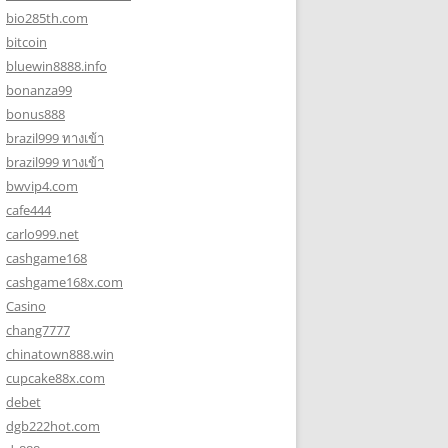
bio285th.com
bitcoin
bluewin8888.info
bonanza99
bonus888
brazil999 ทางเข้า
brazil999 ทางเข้า
bwvip4.com
cafe444
carlo999.net
cashgame168
cashgame168x.com
Casino
chang7777
chinatown888.win
cupcake88x.com
debet
dgb222hot.com