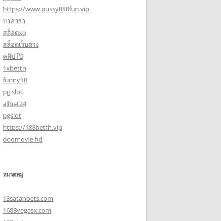
https://www.pussy888fun.vip
บาคาร่า
สล็อตxo
สล็อตเว็บตรง
คลิปโป๊
1xbetth
funny18
pg slot
allbet24
pgslot
https://188betth.vip
doomovie hd
หมวดหมู่
13satanbets.com
1688vegasx.com