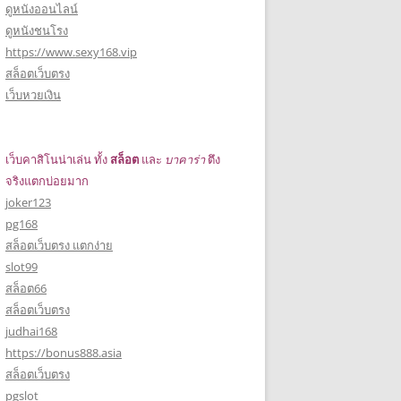
ดูหนังออนไลน์
ดูหนังชนโรง
https://www.sexy168.vip
สล็อตเว็บตรง
เว็บหวยเงิน
เว็บคาสิโนน่าเล่น ทั้ง
สล็อต
และ
บาคาร่า
ตึง
จริงแตกบ่อยมาก
joker123
pg168
สล็อตเว็บตรง แตกง่าย
slot99
สล็อต66
สล็อตเว็บตรง
judhai168
https://bonus888.asia
สล็อตเว็บตรง
pgslot