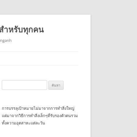
มสำหรับทุกคน
vanganh
ค้นหา
สำหรับ:
การบรรลุเป้าหมายไม่มาจากการทำสิ่งใหญ่
แต่มาจากวิธีการทำสิ่งเล็กๆที่รับรองตัวตนรวม
ทั้งความอุตสาหะแต่ละวัน