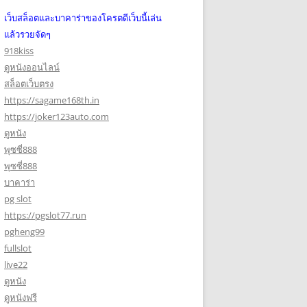
เว็บสล็อตและบาคาร่าของโครตดีเว็บนี้เล่น
แล้วรวยจัดๆ
918kiss
ดูหนังออนไลน์
สล็อตเว็บตรง
https://sagame168th.in
https://joker123auto.com
ดูหนัง
พุซซี่888
พุซซี่888
บาคาร่า
pg slot
https://pgslot77.run
pgheng99
fullslot
live22
ดูหนัง
ดูหนังฟรี