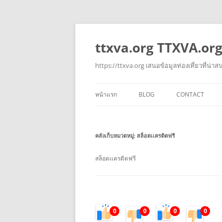
ttxva.org TTXVA.org 
https://ttxva.org เสนอข้อมูลท่องเที่ยวที่น
หน้าแรก
BLOG
CONTACT
คลังเก็บหมวดหมู่:
สล็อตเเครดิตฟรี
สล็อตเเครดิตฟรี
0
0
0
0