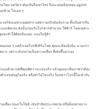
านไหม แต่วัดว่าต้องปั่นถึงเท่าไหร่ ถึงจะปลดล็อกถอน pgslot
มองข้าม ไปเฉย ๆ
์นโอเวอร์นับเฉพาะยอดฝาก แต่ความจริงมันนับรวม ทั้งเงินฝากกับ
้น แบบชัดเจน ดังนั้นก่อนรับโปรควรคำนวณ ให้ชัวร์ โดยเฉพาะ
ูงจะทำให้ต้องปั่นเยอะ แบบไม่รู้ตัว
จะลองเฉย ๆ แต่ถ้าเจอโปรที่เทิร์นโหด คุณจะต้องนั่งปั่น นานกว่า
เหมาะ เพราะมันกลายเป็นความเสี่ยง ที่เด้งขึ้นมาเอง
 มาแบ่งด้วย เบทที่คุณคิดว่าจะเล่นจริง แล้วคุณจะเห็นภาพว่าต้อง
าตัวเลขมันดูไม่จริง หรือทำไม่ไหวจริง ก็แปลว่าโปรนี้ไม่เข้ากับ
วามเสี่ยง ของเว็บไซต์ เช่นจำกัดประเภทเกม หรือล็อกค่ายบาง