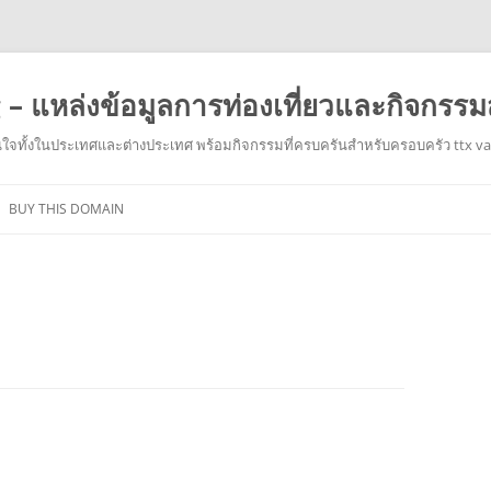
– แหล่งข้อมูลการท่องเที่ยวและกิจกรร
่าสนใจทั้งในประเทศและต่างประเทศ พร้อมกิจกรรมที่ครบครันสำหรับครอบครัว ttx 
ข้าม
ไป
BUY THIS DOMAIN
ยัง
เนื้อหา