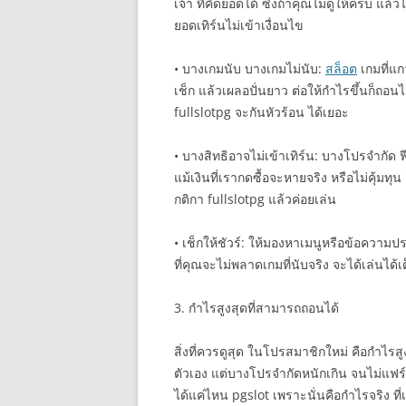
เจ้า ที่คิดยอดได้ ซึ่งถ้าคุณไม่ดูให้ครบ แล
ยอดเทิร์นไม่เข้าเงื่อนไข
• บางเกมนับ บางเกมไม่นับ:
สล็อต
เกมที่แก
เช็ก แล้วเผลอปั่นยาว ต่อให้กำไรขึ้นก็ถอนไม่ไ
fullslotpg จะกันหัวร้อน ได้เยอะ
• บางสิทธิอาจไม่เข้าเทิร์น: บางโปรจำกัด ฟ
แม้เงินที่เรากดซื้อจะหายจริง หรือไม่คุ้มทุ
กติกา fullslotpg แล้วค่อยเล่น
• เช็กให้ชัวร์: ให้มองหาเมนูหรือข้อควา
ที่คุณจะไม่พลาดเกมที่นับจริง จะได้เล่นได้เ
3. กำไรสูงสุดที่สามารถถอนได้
สิ่งที่ควรดูสุด ในโปรสมาชิกใหม่ คือกำไรสูง
ตัวเอง แต่บางโปรจำกัดหนักเกิน จนไม่แฟร์ กั
ได้แค่ไหน pgslot เพราะนั่นคือกำไรจริง ที่