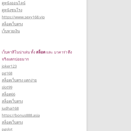
ดูหนังออนไลน์
ดูหนังชนโรง
https://www.sexy168.vip
สล็อตเว็บตรง
เว็บหวยเงิน
เว็บคาสิโนน่าเล่น ทั้ง
สล็อต
และ
บาคาร่า
ตึง
จริงแตกบ่อยมาก
joker123
pg168
สล็อตเว็บตรง แตกง่าย
slot99
สล็อต66
สล็อตเว็บตรง
judhai168
https://bonus888.asia
สล็อตเว็บตรง
pgslot