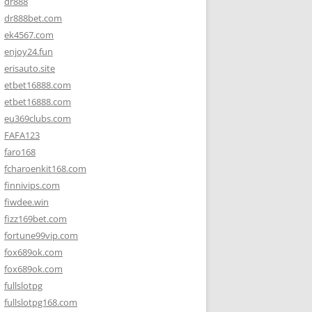
dr888
dr888bet.com
ek4567.com
enjoy24.fun
erisauto.site
etbet16888.com
etbet16888.com
eu369clubs.com
FAFA123
faro168
fcharoenkit168.com
finnivips.com
fiwdee.win
fizz169bet.com
fortune99vip.com
fox689ok.com
fox689ok.com
fullslotpg
fullslotpg168.com