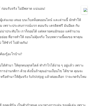
์ ก่อนรับจริง ไม่มีพลาด แน่นอน!
ี่ผู้เล่นเจอ เสมอ บนเว็บสล็อตออนไลน์ และด่านนี้ มักทำให้
ี้ไหม เพราะประสบการณ์แรก ตอนรับ เครดิตฟรี มันมีผล กับ
ไม่น่าประทับใจ เราก็ถอยได้ แต่หลายคนมักมอง แค่จำนวน
ไขย่อย ที่อาจทำให้ ถอนไม่คุ้มจริง ในบทความนี้ผมขอ พาคุณ
่ ให้ชัวร์ ไปด้วยกัน!
้องรู้อะไรบ้าง?
ด้ทำมา ให้ทุกคนทุกสไตล์ ทำกำไรได้ง่าย ๆ อยู่แล้ว เพราะ
ับการอ่านกติกา ด้วย ดังนั้นถ้าคุณอ่านเงื่อนไข ได้ขาด คุณจะ
หรือทำมาให้คุ้มจริง fullslotpg แล้วค่อยเลือก ว่าจะกดรับไหม
้ ยอดเทิร์น เป็นตัวกำหนด แนวทางการเล่น ของผู้เล่น เพราะ