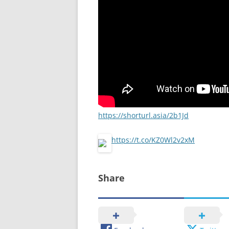
https://shorturl.asia/2b1Jd
https://t.co/KZ0Wl2v2xM
Share