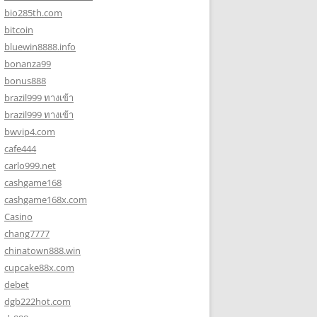
bio285th.com
bitcoin
bluewin8888.info
bonanza99
bonus888
brazil999 ทางเข้า
brazil999 ทางเข้า
bwvip4.com
cafe444
carlo999.net
cashgame168
cashgame168x.com
Casino
chang7777
chinatown888.win
cupcake88x.com
debet
dgb222hot.com