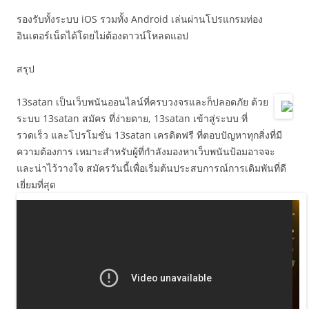
รองรับทั้งระบบ iOS รวมทั้ง Android เล่นผ่านโปรแกรมท่อง
อินเตอร์เน็ตได้โดยไม่ต้องดาวน์โหลดแอป
สรุป
13satan เป็นเว็บพนันออนไลน์ที่ครบวงจรและก็ปลอดภัย ด้วย
ระบบ 13satan สมัคร ที่ง่ายดาย, 13satan เข้าสู่ระบบ ที่
รวดเร็ว และโปรโมชั่น 13satan เครดิตฟรี ที่ตอบปัญหาทุกสิ่งที่มี
ความต้องการ เหมาะสำหรับผู้ที่กำลังมองหาเว็บพนันป้อมอาจจะ
และน่าไว้วางใจ สมัครวันนี้เพื่อเริ่มต้นประสบการณ์การเดิมพันที่ดี
เยี่ยมที่สุด