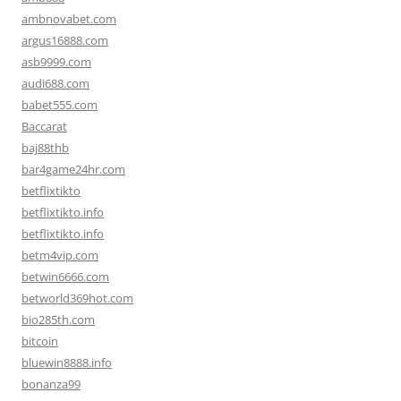
ambnovabet.com
argus16888.com
asb9999.com
audi688.com
babet555.com
Baccarat
baj88thb
bar4game24hr.com
betflixtikto
betflixtikto.info
betflixtikto.info
betm4vip.com
betwin6666.com
betworld369hot.com
bio285th.com
bitcoin
bluewin8888.info
bonanza99