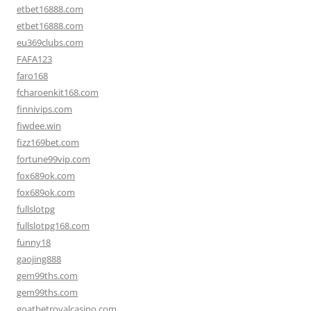
etbet16888.com
etbet16888.com
eu369clubs.com
FAFA123
faro168
fcharoenkit168.com
finnivips.com
fiwdee.win
fizz169bet.com
fortune99vip.com
fox689ok.com
fox689ok.com
fullslotpg
fullslotpg168.com
funny18
gaojing888
gem99ths.com
gem99ths.com
goatbetroyalcasino.com