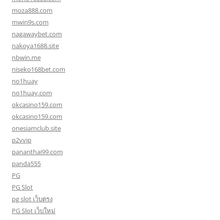
moza888.com
mwin9s.com
nagawaybet.com
nakoya1688.site
nbwin.me
niseko168bet.com
no1huay
no1huay.com
okcasino159.com
okcasino159.com
onesiamclub.site
p2vvip
pananthai99.com
panda555
PG
PG Slot
pg slot เว็บตรง
PG Slot เว็บใหม่