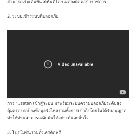
สามารถเริ่มเดิมพันได้ทันทีโดยไม่ต้องติดต่อข้าราชการ
2. ระบบเข้าระบบที่ปลอดภัย
การ 13satan เข้าสู่ระบบ มาพร้อมระบบความปลอดภัยระดับสูง
คุ้มครองปกป้องข้อมูลรั่วไหลรวมทั้งการเข้าถึงโดยไม่ได้รับอนุญาต
ทำให้ท่านสามารถเดิมพันได้อย่างมั่นอกมั่นใจ
3. โปรโมชั่นรวมทั้งเครดิตฟรี