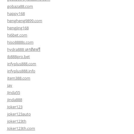
gobaza88.com
happy168
hengheng9899.com
hengjing168
hi6bet.com
hiso8888s.com
hydra888 เครดิตฟรี
ib888pro.bet
infyplus888.com
infyplus888.info
item388.com
jav
Jinda55
jinda888
Joker123
joker123auto
joker123th
Joker123th.com