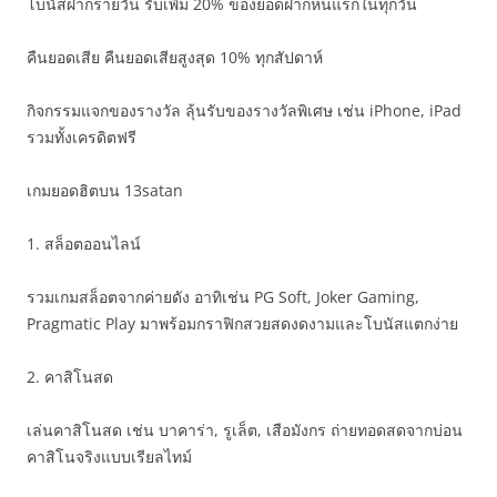
โบนัสฝากรายวัน รับเพิ่ม 20% ของยอดฝากหนแรกในทุกวัน
คืนยอดเสีย คืนยอดเสียสูงสุด 10% ทุกสัปดาห์
กิจกรรมแจกของรางวัล ลุ้นรับของรางวัลพิเศษ เช่น iPhone, iPad
รวมทั้งเครดิตฟรี
เกมยอดฮิตบน 13satan
1. สล็อตออนไลน์
รวมเกมสล็อตจากค่ายดัง อาทิเช่น PG Soft, Joker Gaming,
Pragmatic Play มาพร้อมกราฟิกสวยสดงดงามและโบนัสแตกง่าย
2. คาสิโนสด
เล่นคาสิโนสด เช่น บาคาร่า, รูเล็ต, เสือมังกร ถ่ายทอดสดจากบ่อน
คาสิโนจริงแบบเรียลไทม์