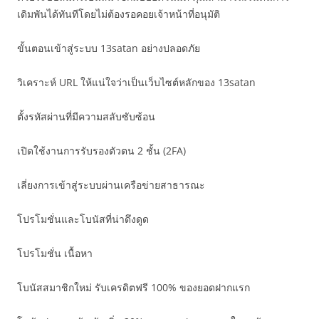
เดิมพันได้ทันทีโดยไม่ต้องรอคอยเจ้าหน้าที่อนุมัติ
ขั้นตอนเข้าสู่ระบบ 13satan อย่างปลอดภัย
วิเคราะห์ URL ให้แน่ใจว่าเป็นเว็บไซต์หลักของ 13satan
ตั้งรหัสผ่านที่มีความสลับซับซ้อน
เปิดใช้งานการรับรองตัวตน 2 ชั้น (2FA)
เลี่ยงการเข้าสู่ระบบผ่านเครือข่ายสาธารณะ
โปรโมชั่นและโบนัสที่น่าดึงดูด
โปรโมชั่น เนื้อหา
โบนัสสมาชิกใหม่ รับเครดิตฟรี 100% ของยอดฝากแรก