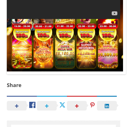
Share