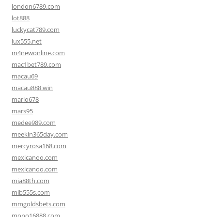
london6789.com
lot888
luckycat789.com
lux555.net
m4newonline.com
mac1bet789.com
macau69
macau888.win
mario678
mars95
medee989.com
meekin365day.com
mercyrosa168.com
mexicanoo.com
mexicanoo.com
mia88th.com
mib555s.com
mmgoldsbets.com
mono16888.com