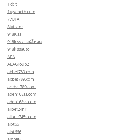
1xbit
1xgameth.com
77UFA
8lots.me
918Kiss
918kiss ดาวน์โหลด
918kissauto
ABA
ABAGroup2
abbet789.com
abbet789.com
acebet789.com
aden168ss.com
aden168ss.com
allbet24hr
allone745s.com
alot66
alot666
amb888