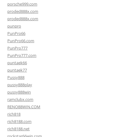
porsche999.com
proded888x.com
proded888x.com
punpro
PunPro66
PunPro66.com
PunPro777
PunPro777.com
puntaek66
puntaek77
Pussy888
pussy888play
pussy888win
ramclubx.com
RENO88WIN.COM
rich818
rich8188.com
rich8188.net
rockstar66win.com