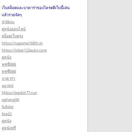
เว็บสล็อตและบาคาร่าของโครตดีเว็บนี้เล่น
แล้วรวยจัดๆ
918kiss
ดูหนังออนไลน์
สล็อตเว็บตรง
https://sagame168th.in
https://joker123auto.com
ดูหนัง
พุซซี่888
พุซซี่888
บาคาร่า
pg slot
https://pgslot77.run
pgheng99
fullslot
live22
ดูหนัง
ดูหนังฟรี