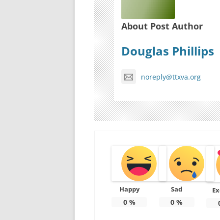
About Post Author
Douglas Phillips
noreply@ttxva.org
Happy
Sad
Ex
0
%
0
%