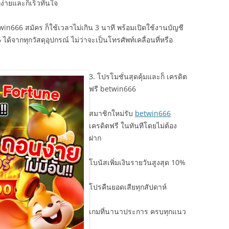
ง่ายและก็เร็วทันใจ
twin666 สมัคร ก็ใช้เวลาไม่เกิน 3 นาที พร้อมเปิดใช้งานบัญชี
ด้จากทุกวัสดุอุปกรณ์ ไม่ว่าจะเป็นโทรศัพท์เคลื่อนที่หรือ
3. โปรโมชั่นสุดคุ้มและก็ เครดิต
ฟรี betwin666
สมาชิกใหม่รับ
betwin666
เครดิตฟรี ในทันทีโดยไม่ต้อง
ฝาก
โบนัสเพิ่มเงินรายวันสูงสุด 10%
โปรคืนยอดเสียทุกสัปดาห์
เกมที่นานาประการ ครบทุกแนว