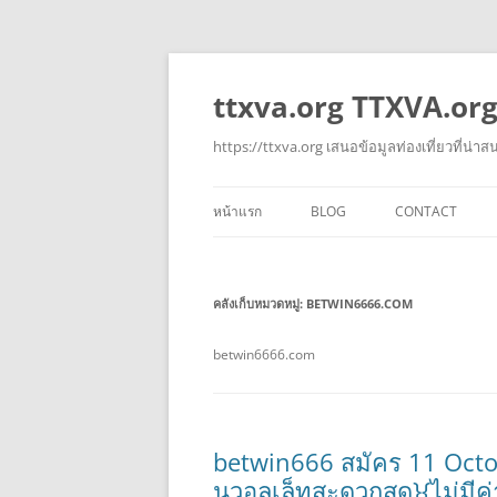
ttxva.org TTXVA.org 
https://ttxva.org เสนอข้อมูลท่องเที่ยวที่น
หน้าแรก
BLOG
CONTACT
คลังเก็บหมวดหมู่:
BETWIN6666.COM
betwin6666.com
betwin666 สมัคร 11 Octobe
นวอลเล็ทสะดวกสุด}{ไม่มี