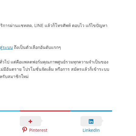
ริการผ่านแชทสด, LINE แล้วก็โทรศัพท์ ตอบไว แก้ไขปัญหา
สู่ระบบ
ถึงเป็นตัวเลือกอันดับแรกๆ
์ทั่วไป แต่คือแพลตฟอร์มคุณภาพศูนย์รวมทุกความจำเป็นของ
่ไม่มีอันตราย โปรโมชั่นจัดเต็ม หรือการ สมัครแล้วก็เข้าระบบ
ำหรับสมาชิกใหม่
Pinterest
LinkedIn