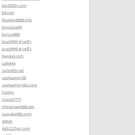
bio285th.com
bitcoin
bluewin8888.info
bonanza99
bonus888
brazil999 ทางเข้า
brazil999 ทางเข้า
bwvip4.com
cafe444
carlo999.net
cashgame168
cashgame168x.com
Casino
chang7777
chinatown888.win
cupcake88x.com
debet
dgb222hot.com