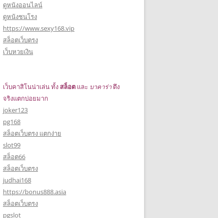
ดูหนังออนไลน์
ดูหนังชนโรง
https://www.sexy168.vip
สล็อตเว็บตรง
เว็บหวยเงิน
เว็บคาสิโนน่าเล่น ทั้ง
สล็อต
และ
บาคาร่า
ตึง
จริงแตกบ่อยมาก
joker123
pg168
สล็อตเว็บตรง แตกง่าย
slot99
สล็อต66
สล็อตเว็บตรง
judhai168
https://bonus888.asia
สล็อตเว็บตรง
pgslot