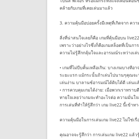
โบนัส ฟีเจอร์ หรือแม้กระทั้งแจ้งเตือนตอน
คล้ายกับเกมที่เคยเล่นมาแล้ว
3. ความคุ้นมือบ่อยครั้งมีเหตุที่เกิดจาก ค
สิ่งที่น่าสนใจเลยก็คือ เกมที่คุ้นมือบน li
เพราะว่าอย่างไรซึ่งก็คือเกมสล็อตที่เป็นการส
ความไม่รู้สึกกลุ้มใจและอารมณ์ระหว่างเล่
• เกมที่ไม่บีบคั้นเหลือเกิน: บางเกมบางที
ระยะแรก แม้กระนั้นถ้าเล่นไปนานๆคุณจะรู้ส
เล่นง่าน บาลานซ์อารมณ์ได้ดิบได้ดี เล่นแ
• การควบคุมเกมได้ง่าย: เมื่อพวกเราทราบดีว
ทายใจเลยว่าเกมจะทำอะไรต่อ ความมั่นใจสำหร
การเล่นที่ทำให้รู้สึกว่า เกม live22 นี้เข
ความคุ้นมือในการเล่นเกม live22 ไม่ใช่เรื่
คุณอาจจะรู้สึกว่า การเล่นเกม live22 แล้วรู้ส