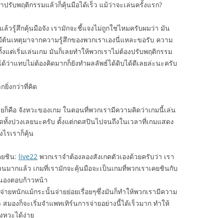
รับพฤติกรรมแล้วก็คุ้นมือได้เร็ว แม้ว่าจะเล่นครั้งแรก?
ล้วรู้สึกคุ้นมือจัง เรามักจะชี้แจงไม่ถูกใช่ไหมครับผมว่า มัน
นมันมีต้นเหตุมาจากความรู้สึกของพวกเราเองนี่แหละขอรับ ความ
ายตั้งแต่เริ่มเล่นเกม มันก็เลยทำให้พวกเราไม่ต้องปรับพฤติกรรม
ยกได้ว่าแทบไม่ต้องคิดมากก็ยังทำผลลัพธ์ได้ดิบได้ดีเลยล่ะนะครับ
ิ่งกว่าที่คิด
เลยก็คือ จังหวะของเกม ในตอนที่พวกเรามีความคิดว่าเกมนี้เล่น
มดทั้งปวงเลยนะครับ ตั้งแต่กดสปินไปจนถึงในเวลาที่เกมแสดง
างไรเราก็คุ้น
คยชิน:
live22
พวกเราจำต้องลองสังเกตตัวเองด้วยครับว่า เรา
นมากแล้ว เกมที่เรามักจะคุ้นมือจะเป็นเกมที่พวกเราเคยชินกับ
มสนองตอบก้าวหน้า
จ่ายหนักแม้กระนั้นจ่ายย่อยเรื่อยๆซึ่งมันก็ทำให้พวกเรามีความ
สมองก็จะเริ่มจำแพทเทิร์นการจ่ายอย่างนี้ได้เร็วมาก ทำให้
ังหวะได้ง่าย