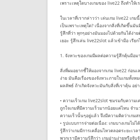
เพราะเหตุใดบางเกมของ live22 ถึงทำให้เราป
ในเวลาที่เรากล่าวว่า เล่นเกม live22 เกมนี้แ
เป็นเพราะเหตุใด? เนื่องจากสิ่งที่เกิดขึ้
รู้สึกที่ว่า ทุกๆอย่างมันมองไปด้วยกันได้ง่
เยอะ รู้สึกเล่น live22slot แล้วเข้ามือ เรี
1. จังหวะของเกมมีผลต่อความรู้สึกคุ้นมือมากย
สิ่งที่ผมอยากชี้ให้มองจากเกม live22 ก่อน
ง่าย มันคือเรื่องของจังหวะภายในเกมทั้งห
ผลลัพธ์ ถ้าเกิดจังหวะมันกับสิ่งที่เราคุ้น อย่
• ความเร็วเกม live22slot ชมรมกับความเ
ถูกใจเกมที่มีความเร็วมากน้อยแค่ไหน จำนว
ความเร็วนั้นๆอยู่แล้ว จึงมีความคิดว่าเก
• รูปแบบการจ่ายต่อเนื่อง: เกมบางเกมไม่ได้
รู้สึกว่าเกมมีการเคลื่อนไหวตลอดระยะเวลา 
พวกเรามีความรู้สึกว่า เกมอ่านง่ายหรือจับจ