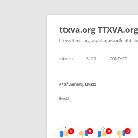
ttxva.org TTXVA.org 
https://ttxva.org เสนอข้อมูลท่องเที่ยวที่น
หน้าแรก
BLOG
CONTACT
คลังเก็บหมวดหมู่:
LIVE22
live22
0
0
0
0