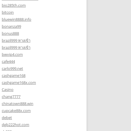
bio285th.com
bitcoin
bluewin8888.info
bonanza99
bonus888
brazil999 ทางเข้า
brazil999 ทางเข้า
bwvip4.com
cafe444
carlo999.net
cashgame168
cashgame168x.com
Casino
chang7777
chinatown888.win
cupcake88x.com
debet
dgb222hot.com