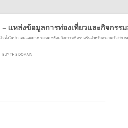
– แหล่งข้อมูลการท่องเที่ยวและกิจกรร
่าสนใจทั้งในประเทศและต่างประเทศ พร้อมกิจกรรมที่ครบครันสำหรับครอบครัว ttx 
ข้าม
ไป
BUY THIS DOMAIN
ยัง
เนื้อหา