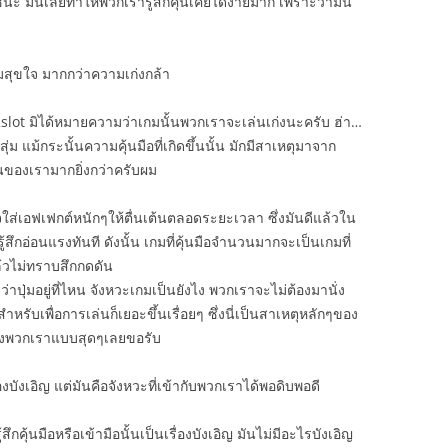
ชนะ มันเลยทำให้พวกเรารู้สึกคุ้นเคยได้ง่ายมาก เพราะว่ามัน
วามสุขใจ มากกว่าความเก่งกล้า
ve22slot มิได้หมายความว่าเกมนั้นพวกเราจะเล่นเก่งนะครับ ฮ่า…
ุ่ม แม้กระนั้นความคุ้นมือที่เกิดขึ้นนั้น มักมีสาเหตุมาจาก
นของเรามากยิ่งกว่าครับผม
อาจใส่เอฟเฟกต์หนักๆให้ตื่นเต้นตลอดระยะเวลา ซึ่งมันดีแล้วใน
ึกอ่อนแรงทันที ดังนั้น เกมที่คุ้นมือจำนวนมากจะเป็นเกมที่
ล้วไม่ทราบสึกกดดัน
่าปุ่มอยู่ที่ไหน จังหวะเกมเป็นยังไง พวกเราจะไม่ต้องมานั่ง
ับเพื่อการเล่นก็เยอะขึ้นเรื่อยๆ ซึ่งนี่เป็นสาเหตุหลักๆของ
้าทางพวกเราแบบสุดๆเลยขอรับ
องบังเอิญ แต่มันคือจังหวะที่เข้ากับพวกเราได้พอดิบพอดี
ึกคุ้นมือหรือเข้ามือนั้นเป็นเรื่องบังเอิญ มันไม่มีอะไรบังเอิญ