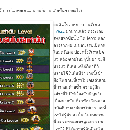
 แม้ว่าจะไม่เคยเล่นมาก่อนก็ตาม เกิดขึ้นจากอะไร?
ผมมั่นใจว่าหลายท่านที่เล่น
live22
มานานแล้ว คงจะเคย
สงสัยหัวข้อนี้ไม่ได้มีความแตก
ต่างจากผมแน่นอน เคยเป็นกัน
ไหมครับผม บ่อยครั้งที่เราเปิด
เกมสล็อตเกมใหม่ๆขึ้นมา จะมี
บางเกมที่เล่นแค่ไม่กี่นาทีก็
ทราบได้ในทันทีว่า เกมนี้เข้า
มือ ในขณะที่เราไม่เคยเล่นเกม
นี้มาก่อนด้วยซ้ำ ความรู้สึก
อย่างนี้ไม่ใช่เรื่องบังเอิญครับ
เนื่องจากมันเกี่ยวข้องกับหลาย
ชนิดที่เกมส่งต่อมาให้เราโดยที่
เราไม่รู้ตัว ฉะนั้น ในบทความ
นี้ ผมจะพาคุณมาดูเลยว่า เกม
live22 ที่ให้ความรู้คุ้นมือหรือ