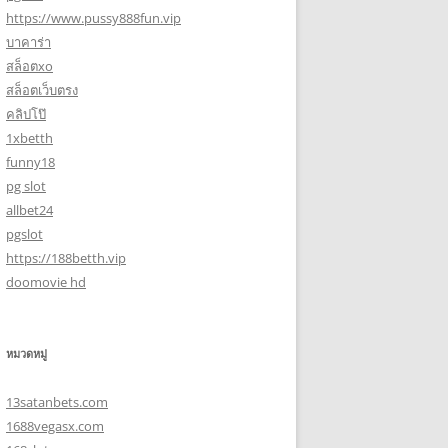
https://www.pussy888fun.vip
บาคาร่า
สล็อตxo
สล็อตเว็บตรง
คลิปโป๊
1xbetth
funny18
pg slot
allbet24
pgslot
https://188betth.vip
doomovie hd
หมวดหมู่
13satanbets.com
1688vegasx.com