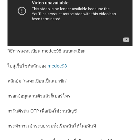
วิธีการลงทะเบียน medee98 แบบละเอียด
ไปสู่เว็บไซต์หลักของ
medee98
คลิกปุ่ม “ลงทะเบียนเป็นสมาชิก”
กรอกข้อมูลส่วนตัวแล้วก็เบอร์โทร
การันตีรหัส OTP เพื่อเปิดใช้งานบัญชี
กระทำการเข้าระบบรวมทั้งเริ่มพนันได้โดยทันที