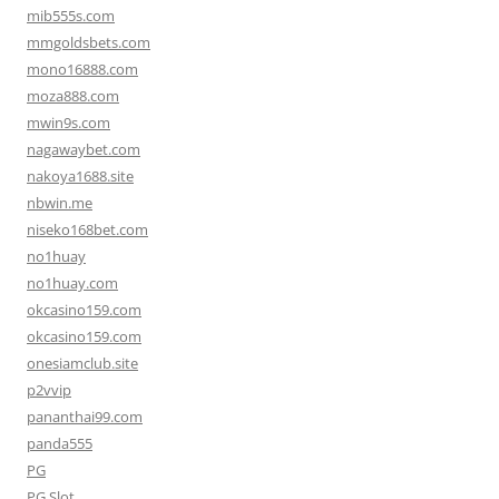
mib555s.com
mmgoldsbets.com
mono16888.com
moza888.com
mwin9s.com
nagawaybet.com
nakoya1688.site
nbwin.me
niseko168bet.com
no1huay
no1huay.com
okcasino159.com
okcasino159.com
onesiamclub.site
p2vvip
pananthai99.com
panda555
PG
PG Slot