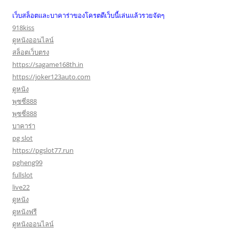
เว็บสล็อตและบาคาร่าของโครตดีเว็บนี้เล่นแล้วรวยจัดๆ
918kiss
ดูหนังออนไลน์
สล็อตเว็บตรง
https://sagame168th.in
https://joker123auto.com
ดูหนัง
พุซซี่888
พุซซี่888
บาคาร่า
pg slot
https://pgslot77.run
pgheng99
fullslot
live22
ดูหนัง
ดูหนังฟรี
ดูหนังออนไลน์