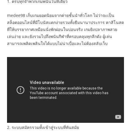
1. ครบทุกจำพวกเกมพนันในที่เดียว
medee98 เก็บเกมยอดนิยมจากค่ายชั้นนำทั่วโลก ไม่ว่าจะเป็น
สล็อตออนไลน์ที่มีโบนัสแตกง่ายรวมทั้งธีมนานาประการ คาสิโนสด
ที่ให้บรรยากาศเหมือนนั่งพักผ่อนในบ่อนจริง เกมยิงปลาภาพสวย
เล่นง่าย และยังรวมไปถึงพนันกีฬาที่ครอบคลุมทุกลีกดัง ผู้เล่น
สามารถเพลิดเพลินใจได้แบบไม่น่าเบื่อและไม่ต้องสลับเว็บ
2. ระบบสมัครรวมทั้งเข้าสู่ระบบที่ทันสมัย