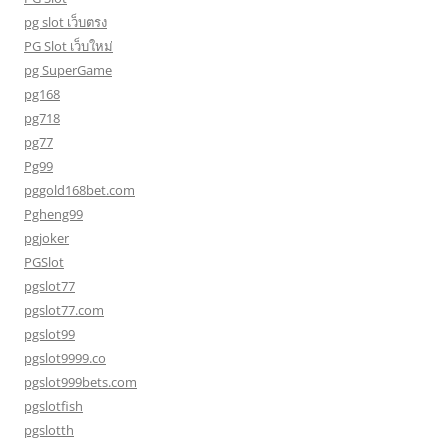
pg slot เว็บตรง
PG Slot เว็บใหม่
pg SuperGame
pg168
pg718
pg77
Pg99
pggold168bet.com
Pgheng99
pgjoker
PGSlot
pgslot77
pgslot77.com
pgslot99
pgslot9999.co
pgslot999bets.com
pgslotfish
pgslotth