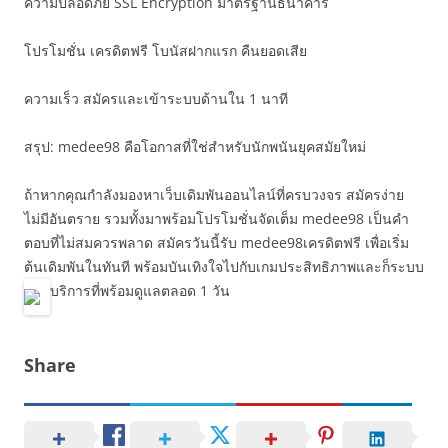
ความปลอดภัย SSL Encryption มาตรฐานธนาคาร
โปรโมชั่น เครดิตฟรี โบนัสฝากแรก คืนยอดเสีย
ความเร็ว สมัครและเข้าระบบด้านใน 1 นาที
สรุป: medee98 คือโอกาสที่ใช่สำหรับนักพนันยุคสมัยใหม่
ถ้าหากคุณกำลังมองหาเว็บเดิมพันออนไลน์ที่ครบวงจร สมัครง่าย
ไม่มีอันตราย รวมทั้งมาพร้อมโปรโมชั่นจัดเต็ม medee98 เป็นคำ
ตอบที่ไม่สมควรพลาด สมัครวันนี้รับ medee98เครดิตฟรี เพื่อเริ่ม
ต้นเดิมพันในทันที พร้อมบันเทิงใจไปกับเกมประสิทธิภาพและก็ระบบ
บริการที่พร้อมดูแลตลอด 1 วัน
Share