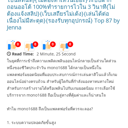
ถอนออโต้ 100%ทำรายการไวใน 3 วินาที{ไม่
ต้องแจ้งสลิป}{เว็บเสถียรไม่เด้ง}{เล่นได้ต่อ
เนื่องไม่มีสะดุด}{รองรับทุกอุปกรณ์} Top 87 by
Jenna
0
0
0
0
Read Time:
2 Minute, 25 Second
ในยุคที่การเข้าถึงความเพลิดเพลินออนไลน์กลายเป็นส่วนใดส่วน
หนึ่งของชีวิตประจำวัน mono1688 ได้กลายเป็นหนึ่งใน
แพลตฟอร์มยอดนิยมที่มอบประสบการณ์การเล่นคาสิโนแล้วก็เกม
ออนไลน์อย่างครบถ้วน สำหรับผู้ใดกันที่กำลังมองหาหนทางใหม่
สำหรับการสร้างรายได้หรือเพลินไปกับเกมยอดนิยม การเลือกใช้
บริการจาก mono1688 ถือเป็นลู่ทางที่คุ้มค่าและก็น่าสนใจ
ทำไม mono1688 ถึงเป็นแพลตฟอร์มที่ควรจะลอง?
1. ระบบความปลอดภัยขั้นสูง