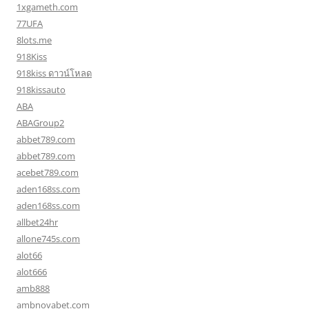
1xgameth.com
77UFA
8lots.me
918Kiss
918kiss ดาวน์โหลด
918kissauto
ABA
ABAGroup2
abbet789.com
abbet789.com
acebet789.com
aden168ss.com
aden168ss.com
allbet24hr
allone745s.com
alot66
alot666
amb888
ambnovabet.com