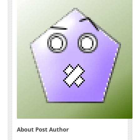
About Post Author