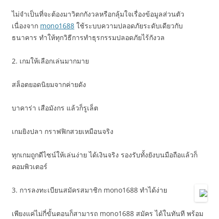
ไม่จำเป็นที่จะต้องมาวิตกกังวลหรือกลุ้มใจเรื่องข้อมูลส่วนตัว
เนื่องจาก
mono1688
ใช้ระบบความปลอดภัยระดับเดียวกับ
ธนาคาร ทำให้ทุกวิธีการทำธุรกรรมปลอดภัยไร้กังวล
2. เกมให้เลือกเล่นมากมาย
สล็อตยอดนิยมจากค่ายดัง
บาคาร่า เสือมังกร แล้วก็รูเล็ต
เกมยิงปลา กราฟฟิกสวยเหมือนจริง
ทุกเกมถูกดีไซน์ให้เล่นง่าย ได้เงินจริง รองรับทั้งยังบนมือถือแล้วก็
คอมพิวเตอร์
3. การลงทะเบียนสมัครสมาชิก mono1688 ทำได้ง่าย
เพียงแค่ไม่กี่ขั้นตอนก็สามารถ mono1688 สมัคร ได้ในทันที พร้อม