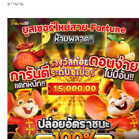
ยาวนาน