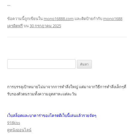
…
ข้อความนี้ถูกเขียนใน
mono16888.com
และติดป้ายกำกับ
mono1688
เครดิตฟรี
บน
30 กรกฎาคม 2025
ค้นหา
สำหรับ:
การบรรลุเป้าหมายไม่มาจากการทำสิ่งใหญ่ แต่มาจากวิธีการทำสิ่งเล็กๆที่
รับรองตัวตนรวมทั้งความอุตสาหะแต่ละวัน
เว็บสล็อตและบาคาร่าของโครตดีเว็บนี้เล่นแล้วรวยจัดๆ
918kiss
ดูหนังออนไลน์