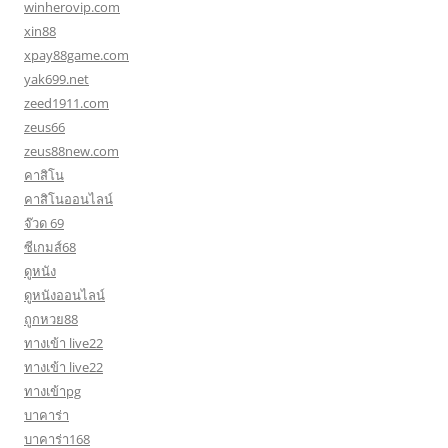
winherovip.com
xin88
xpay88game.com
yak699.net
zeed1911.com
zeus66
zeus88new.com
คาสิโน
คาสิโนออนไลน์
จ๊วด 69
ซีเกมส์68
ดูหนัง
ดูหนังออนไลน์
ถูกหวย88
ทางเข้า live22
ทางเข้า live22
ทางเข้าpg
บาคาร่า
บาคาร่า168