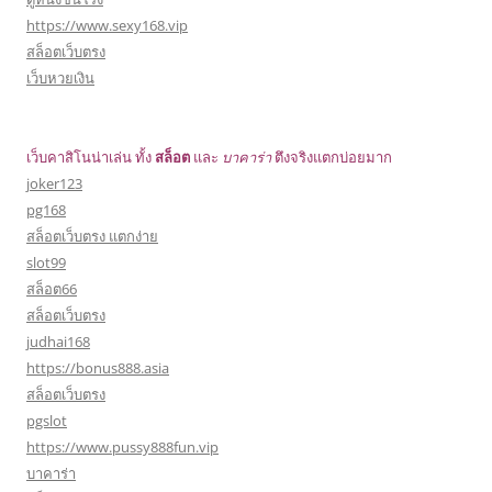
https://www.sexy168.vip
สล็อตเว็บตรง
เว็บหวยเงิน
เว็บคาสิโนน่าเล่น ทั้ง
สล็อต
และ
บาคาร่า
ตึงจริงแตกบ่อยมาก
joker123
pg168
สล็อตเว็บตรง แตกง่าย
slot99
สล็อต66
สล็อตเว็บตรง
judhai168
https://bonus888.asia
สล็อตเว็บตรง
pgslot
https://www.pussy888fun.vip
บาคาร่า