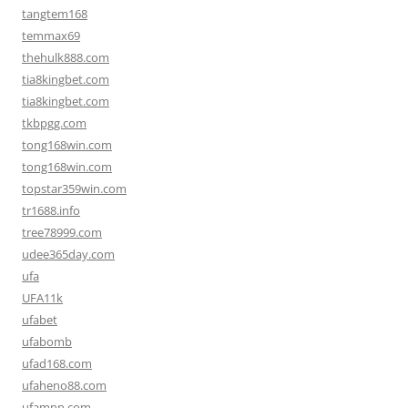
tangtem168
temmax69
thehulk888.com
tia8kingbet.com
tia8kingbet.com
tkbpgg.com
tong168win.com
tong168win.com
topstar359win.com
tr1688.info
tree78999.com
udee365day.com
ufa
UFA11k
ufabet
ufabomb
ufad168.com
ufaheno88.com
ufamnn.com