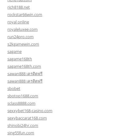
rich8188.net
rockstar66win.com
royal online
royaleluxee.com
run24pro.com
s2kgamewin.com
sagame
sagame168th
sagame168th.com
sawan888 เครดิตฟรี
sawan888 เครดิตฟรี
sbobet
sbotop1688.com
sclass8888.com
sexxybet168-casino.com
sexybaccarat168.com
shinobi24hr.com
sing55fun.com