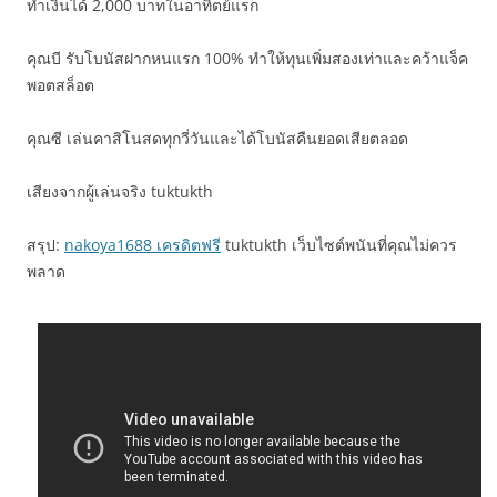
ทำเงินได้ 2,000 บาทในอาทิตย์แรก
คุณบี รับโบนัสฝากหนแรก 100% ทำให้ทุนเพิ่มสองเท่าและคว้าแจ็ค
พอตสล็อต
คุณซี เล่นคาสิโนสดทุกวี่วันและได้โบนัสคืนยอดเสียตลอด
เสียงจากผู้เล่นจริง tuktukth
สรุป:
nakoya1688 เครดิตฟรี
tuktukth เว็บไซต์พนันที่คุณไม่ควร
พลาด