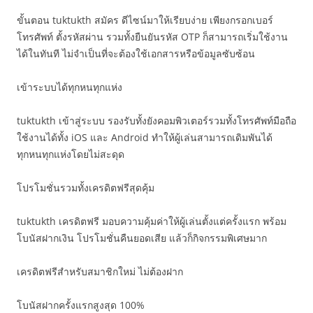
ขั้นตอน tuktukth สมัคร ดีไซน์มาให้เรียบง่าย เพียงกรอกเบอร์
โทรศัพท์ ตั้งรหัสผ่าน รวมทั้งยืนยันรหัส OTP ก็สามารถเริ่มใช้งาน
ได้ในทันที ไม่จำเป็นที่จะต้องใช้เอกสารหรือข้อมูลซับซ้อน
เข้าระบบได้ทุกหนทุกแห่ง
tuktukth เข้าสู่ระบบ รองรับทั้งยังคอมพิวเตอร์รวมทั้งโทรศัพท์มือถือ
ใช้งานได้ทั้ง iOS และ Android ทำให้ผู้เล่นสามารถเดิมพันได้
ทุกหนทุกแห่งโดยไม่สะดุด
โปรโมชั่นรวมทั้งเครดิตฟรีสุดคุ้ม
tuktukth เครดิตฟรี มอบความคุ้มค่าให้ผู้เล่นตั้งแต่ครั้งแรก พร้อม
โบนัสฝากเงิน โปรโมชั่นคืนยอดเสีย แล้วก็กิจกรรมพิเศษมาก
เครดิตฟรีสำหรับสมาชิกใหม่ ไม่ต้องฝาก
โบนัสฝากครั้งแรกสูงสุด 100%