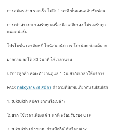
การสมัคร ง่าย รวดเร็ว ไม่ถึง 1 นาที ขั้นตอนสลับซับซ้อน
การเข้าสู่ระบบ รองรับทุกเครื่องมือ เสถียรสูง ไม่รองรับทุก
แพลตฟอร์ม
โปรโมชั่น เครดิตฟรี โบนัสนานัปการ โปรน้อย ข้อแม้มาก
ฝากถอน ออโต้ 30 วินาที ใช้เวลานาน
บริการลูกค้า คณะทำงานดูแล 1 วัน จำกัดเวลาให้บริการ
FAQ:
nakoya1688 สมัคร
คำถามที่มักพบเกี่ยวกับ tuktukth
1. tuktukth สมัคร ยากหรือเปล่า?
ไม่ยาก ใช้เวลาเพียงแค่ 1 นาที พร้อมรับรอง OTP
2. tuktukth เข้าระบบ ผ่านมือถือได้หรือเปล่า?