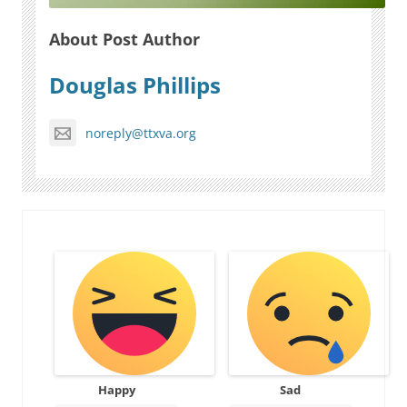
About Post Author
Douglas Phillips
noreply@ttxva.org
Happy
Sad