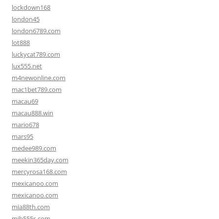
lockdown168
london45
london6789.com
lot888
luckycat789.com
lux555.net
m4newonline.com
mac1bet789.com
macau69
macau888.win
mario678
mars95
medee989.com
meekin365day.com
mercyrosa168.com
mexicanoo.com
mexicanoo.com
mia88th.com
mib555s.com