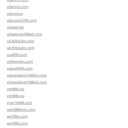
ufamnn.com
ufanance
ufanance789.com
ufawinner
ufawinner99bet.com
uk369clubs.com
uk369clubs.com
usa899.com
ut9winwin.com
veera6999.com
vegasisland168bet.com
vegasisland168bet.com
ver888.vip
ver888.vip
vvip16688.com
wdc888bets.com
we789s.com
we789s.com