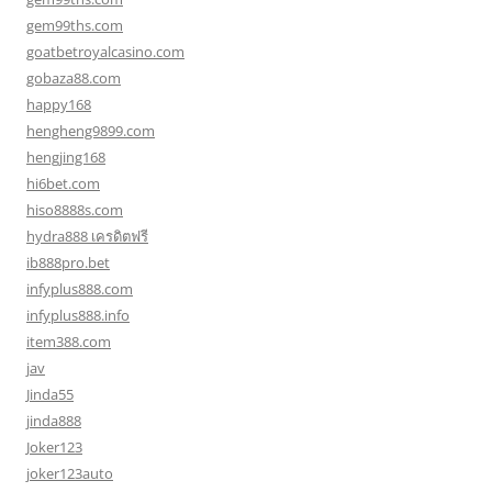
gem99ths.com
goatbetroyalcasino.com
gobaza88.com
happy168
hengheng9899.com
hengjing168
hi6bet.com
hiso8888s.com
hydra888 เครดิตฟรี
ib888pro.bet
infyplus888.com
infyplus888.info
item388.com
jav
Jinda55
jinda888
Joker123
joker123auto