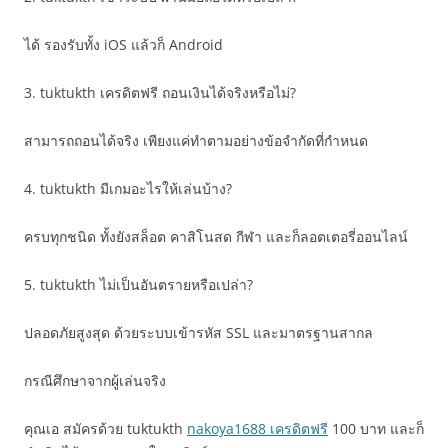
ได้ รองรับทั้ง iOS แล้วก็ Android
3. tuktukth เครดิตฟรี ถอนเงินได้จริงหรือไม่?
สามารถถอนได้จริง เพียงแค่ทำตามอย่างข้อจำกัดที่กำหนด
4. tuktukth มีเกมอะไรให้เล่นบ้าง?
ครบทุกชนิด ทั้งยังสล็อต คาสิโนสด กีฬา และก็ลอตเตอรี่ออนไลน์
5. tuktukth ไม่เป็นอันตรายหรือเปล่า?
ปลอดภัยสูงสุด ด้วยระบบเข้ารหัส SSL และมาตรฐานสากล
กรณีศึกษาจากผู้เล่นจริง
คุณเอ สมัครด้วย tuktukth
nakoya1688 เครดิตฟรี
100 บาท และก็