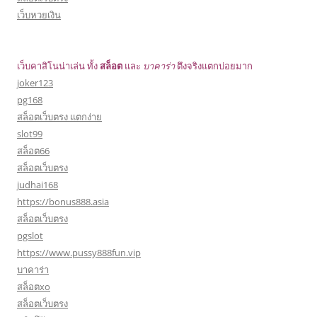
เว็บหวยเงิน
เว็บคาสิโนน่าเล่น ทั้ง
สล็อต
และ
บาคาร่า
ตึงจริงแตกบ่อยมาก
joker123
pg168
สล็อตเว็บตรง แตกง่าย
slot99
สล็อต66
สล็อตเว็บตรง
judhai168
https://bonus888.asia
สล็อตเว็บตรง
pgslot
https://www.pussy888fun.vip
บาคาร่า
สล็อตxo
สล็อตเว็บตรง