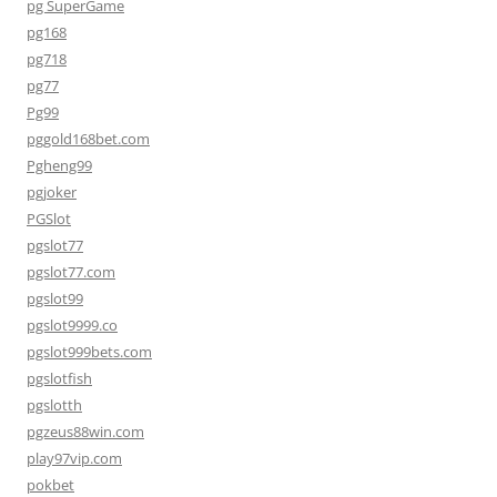
pg SuperGame
pg168
pg718
pg77
Pg99
pggold168bet.com
Pgheng99
pgjoker
PGSlot
pgslot77
pgslot77.com
pgslot99
pgslot9999.co
pgslot999bets.com
pgslotfish
pgslotth
pgzeus88win.com
play97vip.com
pokbet