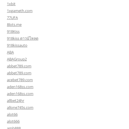
1xbit
1xgameth.com
77UFA
8lots.me
918Kiss
918kiss ดาวน์โหลด
918kissauto
ABA
ABAGroup2
abbet789.com
abbet789.com
acebet789.com
aden168ss.com
aden168ss.com
allbet24hr
allone745s.com
alot66
alot666
amb888