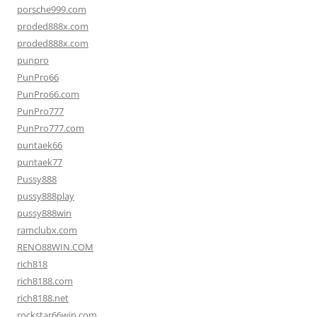
porsche999.com
proded888x.com
proded888x.com
punpro
PunPro66
PunPro66.com
PunPro777
PunPro777.com
puntaek66
puntaek77
Pussy888
pussy888play
pussy888win
ramclubx.com
RENO88WIN.COM
rich818
rich8188.com
rich8188.net
rockstar66win.com