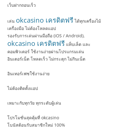
เว็บฝากถอนเร็ว
okcasino เครดิตฟรี
เล่น
ได้ทุกเครื่องไม้
เครื่องมือ ไม่ต้องโหลดแอป
รองรับการเล่นผ่านมือถือ (iOS / Android),
okcasino เครดิตฟรี
แท็บเล็ต และ
คอมพิวเตอร์ ใช้งานง่ายผ่านโปรแกรมเล่น
อินเตอร์เน็ต โหลดเร็ว ไม่กระตุก ไม่กินเน็ต
อินเทอร์เฟซใช้งานง่าย
ไม่ต้องติดตั้งแอป
เหมาะกับทุกวัย ทุกระดับผู้เล่น
โปรโมชั่นสุดคุ้มที่ okcasino
โบนัสต้อนรับสมาชิกใหม่ 100%