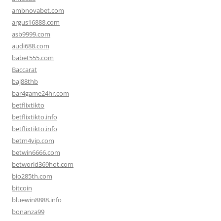
ambnovabet.com
argus16888.com
asb9999.com
audi688.com
babet555.com
Baccarat
baj88thb
bar4game24hr.com
betflixtikto
betflixtikto.info
betflixtikto.info
betm4vip.com
betwin6666.com
betworld369hot.com
bio285th.com
bitcoin
bluewin8888.info
bonanza99