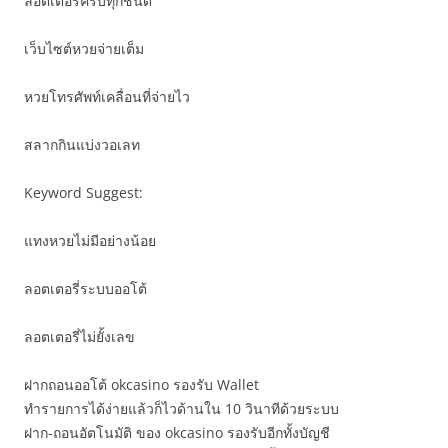
ลอตเตอรี่ครบทุกชนิด
เว็บไซต์หวยจ่ายเต็ม
หวยโทรศัพท์เคลื่อนที่จ่ายไว
สลากกินแบ่งวอเลท
Keyword Suggest:
แทงหวยไม่มีอย่างน้อย
ลอตเตอรี่ระบบออโต้
ลอตเตอรี่ไม่ยั้งเลข
ฝากถอนออโต้ okcasino รองรับ Wallet
ทำรายการได้ง่ายแล้วก็ไวด้านใน 10 วินาทีด้วยระบบ
ฝาก-ถอนอัตโนมัติ ของ okcasino รองรับอีกทั้งบัญชี