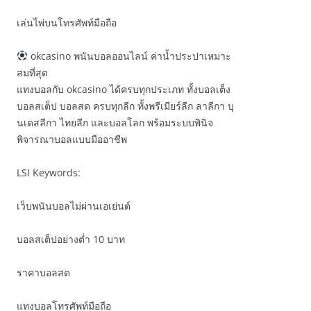
เล่นไพ่บนโทรศัพท์มือถือ
okcasino พนันบอลออนไลน์ ค่าน้ำประปาเหมาะ
สมที่สุด
แทงบอลกับ okcasino ได้ครบทุกประเภท ทั้งบอลเต็ง
บอลสเต็ป บอลสด ครบทุกลีก ทั้งพรีเมียร์ลีก ลาลีกา บุ
นเดสลีกา ไทยลีก และบอลโลก พร้อมระบบพินิจ
พิจารณาบอลแบบมืออาชีพ
LSI Keywords:
เว็บพนันบอลไม่ผ่านเอเย่นต์
บอลสเต็ปอย่างต่ำ 10 บาท
ราคาบอลสด
แทงบอลโทรศัพท์มือถือ