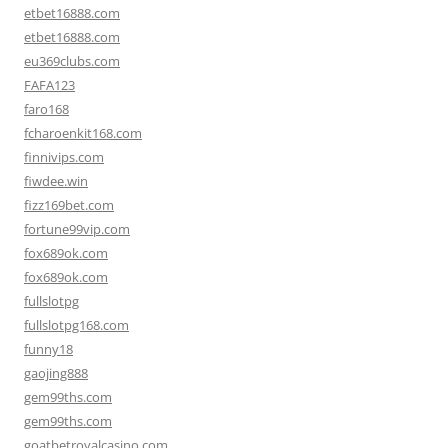
etbet16888.com
etbet16888.com
eu369clubs.com
FAFA123
faro168
fcharoenkit168.com
finnivips.com
fiwdee.win
fizz169bet.com
fortune99vip.com
fox689ok.com
fox689ok.com
fullslotpg
fullslotpg168.com
funny18
gaojing888
gem99ths.com
gem99ths.com
goatbetroyalcasino.com