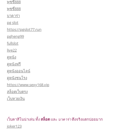
พุซซี่888
พุซซี่888
บาคาร่า
pg slot
https://pgslot77.run
pgheng99
fullslot
live22
ดูหนัง
ดูหนังฟรี
ดูหนังออนไลน์
ดูหนังชนโรง
https://www.sexy168.vip
สล็อตเว็บตรง
เว็บหวยเงิน
เว็บคาสิโนน่าเล่น ทั้ง
สล็อต
และ
บาคาร่า
ตึงจริงแตกบ่อยมาก
joker123