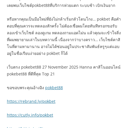
เคยพบเว็บไซต์pokbet88ที่บริการห่วยแตก ระบบช้า เบิกเงินยาก
หรือหากคุณเป็นมือใหม่ที่ยังไม่กล้าเริ่มกลัวโดนโกง… pokbet คือคำ
ตอบที่คุณควรจะทดลองสักครั้ง ไม่ต้องเชื่อผมโดยทันทีหรอกขอรับ
ลองเข้าเว็บไซต์ ลองดูเกม ทดลองถามแอดไม่น แล้วคุณจะเข้าใจสิ่ง
ที่ผมพยายามเล่าในบทความนี้ เนื่องจากว่าบางคราว… เว็บไซต์คาสิ
โนที่ตามหามานาน อาจไม่ได้ซ่อนอยู่ในประชาสัมพันธ์หรูๆแต่แอบ
อยู่ในชื่อเรียบง่ายอย่าง pokbet ก็ได้
เว็บตรง pokebet88 27 November 2025 Hanna คาสิโนออนไลน์
pokebet88 ที่ดีที่สุด Top 21
ขอขอบพระคุณอ้างอิง
pokbet88
https://rebrand.ly/pokbet
https://cutly.info/pokbet