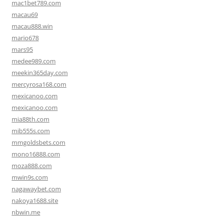
mac1bet789.com
macau69
macau888.win
mario678
mars95
medee989.com
meekin365day.com
mercyrosa168.com
mexicanoo.com
mexicanoo.com
mia88th.com
mib555s.com
mmgoldsbets.com
mono16888.com
moza888.com
mwin9s.com
nagawaybet.com
nakoya1688.site
nbwin.me