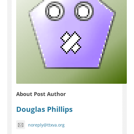
About Post Author
Douglas Phillips
noreply@ttxva.org