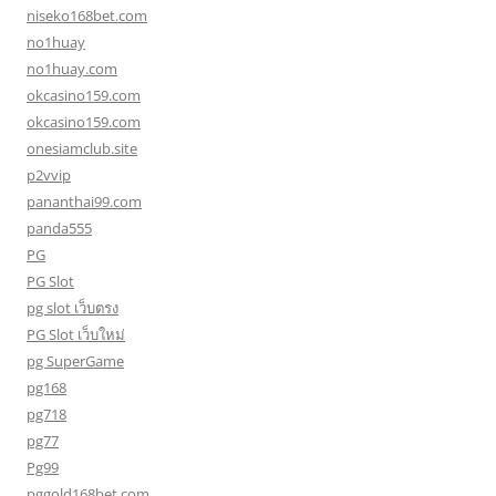
niseko168bet.com
no1huay
no1huay.com
okcasino159.com
okcasino159.com
onesiamclub.site
p2vvip
pananthai99.com
panda555
PG
PG Slot
pg slot เว็บตรง
PG Slot เว็บใหม่
pg SuperGame
pg168
pg718
pg77
Pg99
pggold168bet.com