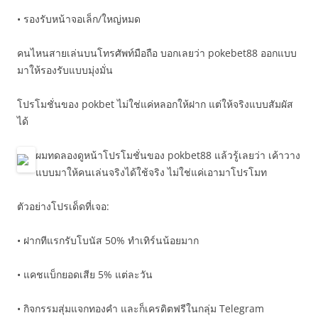
• รองรับหน้าจอเล็ก/ใหญ่หมด
คนไหนสายเล่นบนโทรศัพท์มือถือ บอกเลยว่า pokebet88 ออกแบบ
มาให้รองรับแบบมุ่งมั่น
โปรโมชั่นของ pokbet ไม่ใช่แค่หลอกให้ฝาก แต่ให้จริงแบบสัมผัส
ได้
ผมทดลองดูหน้าโปรโมชั่นของ pokbet88 แล้วรู้เลยว่า เค้าวาง
แบบมาให้คนเล่นจริงได้ใช้จริง ไม่ใช่แค่เอามาโปรโมท
ตัวอย่างโปรเด็ดที่เจอ:
• ฝากทีแรกรับโบนัส 50% ทำเทิร์นน้อยมาก
• แคชแบ็กยอดเสีย 5% แต่ละวัน
• กิจกรรมสุ่มแจกทองคำ และก็เครดิตฟรีในกลุ่ม Telegram