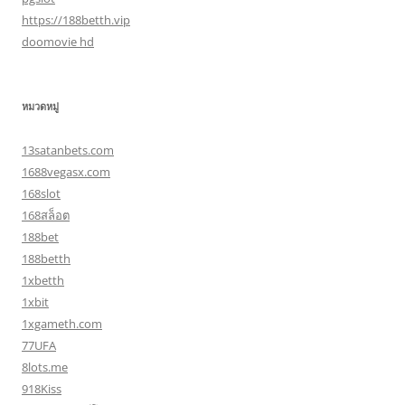
https://188betth.vip
doomovie hd
หมวดหมู่
13satanbets.com
1688vegasx.com
168slot
168สล็อต
188bet
188betth
1xbetth
1xbit
1xgameth.com
77UFA
8lots.me
918Kiss