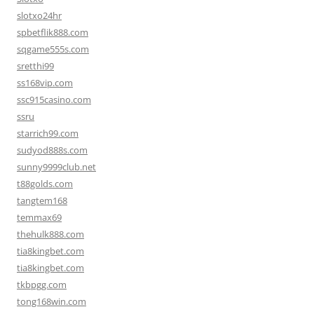
slotxo24hr
spbetflik888.com
sqgame555s.com
sretthi99
ss168vip.com
ssc915casino.com
ssru
starrich99.com
sudyod888s.com
sunny9999club.net
t88golds.com
tangtem168
temmax69
thehulk888.com
tia8kingbet.com
tia8kingbet.com
tkbpgg.com
tong168win.com