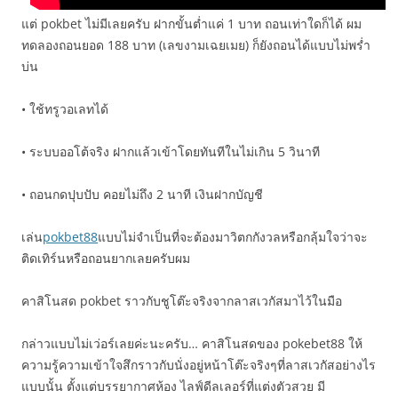
แต่ pokbet ไม่มีเลยครับ ฝากขั้นต่ำแค่ 1 บาท ถอนเท่าใดก็ได้ ผม
ทดลองถอนยอด 188 บาท (เลขงามเฉยเมย) ก็ยังถอนได้แบบไม่พร่ำ
บ่น
• ใช้ทรูวอเลทได้
• ระบบออโต้จริง ฝากแล้วเข้าโดยทันทีในไม่เกิน 5 วินาที
• ถอนกดปุบปับ คอยไม่ถึง 2 นาที เงินฝากบัญชี
เล่น
pokbet88
แบบไม่จำเป็นที่จะต้องมาวิตกกังวลหรือกลุ้มใจว่าจะ
ติดเทิร์นหรือถอนยากเลยครับผม
คาสิโนสด pokbet ราวกับชูโต๊ะจริงจากลาสเวกัสมาไว้ในมือ
กล่าวแบบไม่เว่อร์เลยค่ะนะครับ… คาสิโนสดของ pokebet88 ให้
ความรู้ความเข้าใจสึกราวกับนั่งอยู่หน้าโต๊ะจริงๆที่ลาสเวกัสอย่างไร
แบบนั้น ตั้งแต่บรรยากาศห้อง ไลฟ์ดีลเลอร์ที่แต่งตัวสวย มี