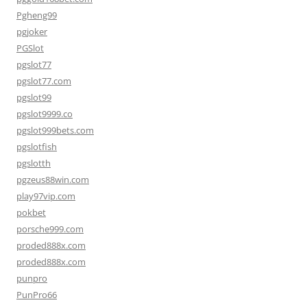
Pgheng99
pgjoker
PGSlot
pgslot77
pgslot77.com
pgslot99
pgslot9999.co
pgslot999bets.com
pgslotfish
pgslotth
pgzeus88win.com
play97vip.com
pokbet
porsche999.com
proded888x.com
proded888x.com
punpro
PunPro66