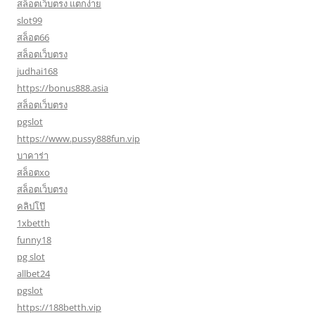
สล็อตเว็บตรง แตกง่าย
slot99
สล็อต66
สล็อตเว็บตรง
judhai168
https://bonus888.asia
สล็อตเว็บตรง
pgslot
https://www.pussy888fun.vip
บาคาร่า
สล็อตxo
สล็อตเว็บตรง
คลิปโป๊
1xbetth
funny18
pg slot
allbet24
pgslot
https://188betth.vip