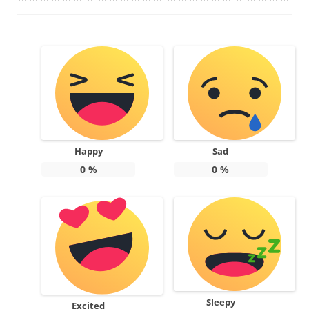
Happy
Sad
0
%
0
%
Sleepy
Excited