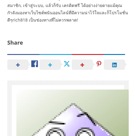
สมาชิก, เข้าสู่ระบบ, แล้วก็รับ เครดิตฟรี ได้อย่างง่ายดายแม้คุณ
กำลังมองหาเว็บไซต์พนันออนไลน์ที่มีความน่าไว้ใจและก็โปรโมชั่น
ดีๆrich818 เป็นช่องทางที่ไม่ควรพลาด!
Share