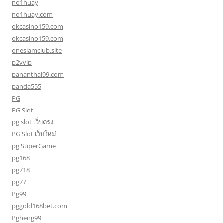
no1huay
no1huay.com
okcasino159.com
okcasino159.com
onesiamclub.site
p2vvip
pananthai99.com
panda555
PG
PG Slot
pg slot เว็บตรง
PG Slot เว็บใหม่
pg SuperGame
pg168
pg718
pg77
Pg99
pggold168bet.com
Pgheng99