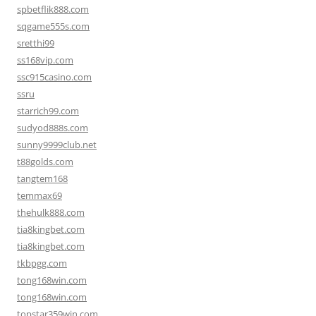
spbetflik888.com
sqgame555s.com
sretthi99
ss168vip.com
ssc915casino.com
ssru
starrich99.com
sudyod888s.com
sunny9999club.net
t88golds.com
tangtem168
temmax69
thehulk888.com
tia8kingbet.com
tia8kingbet.com
tkbpgg.com
tong168win.com
tong168win.com
topstar359win.com