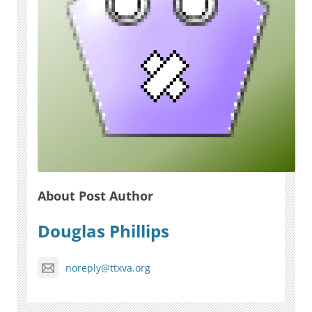
About Post Author
Douglas Phillips
noreply@ttxva.org