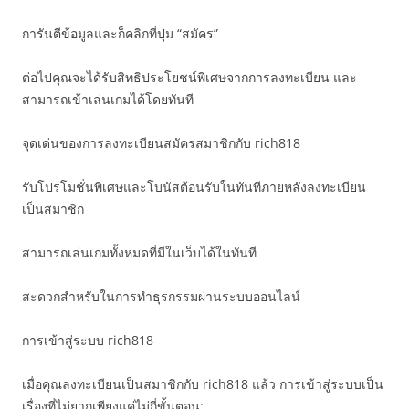
การันตีข้อมูลและก็คลิกที่ปุ่ม “สมัคร”
ต่อไปคุณจะได้รับสิทธิประโยชน์พิเศษจากการลงทะเบียน และ
สามารถเข้าเล่นเกมได้โดยทันที
จุดเด่นของการลงทะเบียนสมัครสมาชิกกับ rich818
รับโปรโมชั่นพิเศษและโบนัสต้อนรับในทันทีภายหลังลงทะเบียน
เป็นสมาชิก
สามารถเล่นเกมทั้งหมดที่มีในเว็บได้ในทันที
สะดวกสำหรับในการทำธุรกรรมผ่านระบบออนไลน์
การเข้าสู่ระบบ rich818
เมื่อคุณลงทะเบียนเป็นสมาชิกกับ rich818 แล้ว การเข้าสู่ระบบเป็น
เรื่องที่ไม่ยากเพียงแค่ไม่กี่ขั้นตอน: