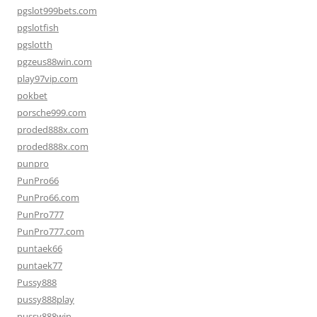
pgslot999bets.com
pgslotfish
pgslotth
pgzeus88win.com
play97vip.com
pokbet
porsche999.com
proded888x.com
proded888x.com
punpro
PunPro66
PunPro66.com
PunPro777
PunPro777.com
puntaek66
puntaek77
Pussy888
pussy888play
pussy888win