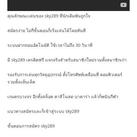
คุณลักษณะเด่นของ sky289 ที่นักเดิมพันถูกใจ
สมัครง่าย ไม่กี่ขั้นตอนก็เริ่มเล่นได้โดยทันที
ระบบฝากถอนอัตโนมัติ ใช้เวลาไม่ถึง 30 วินาที
มี sky289 เครดิตฟรี แจกจริงสำหรับสมาชิกใหม่รวมทั้งสมาชิกเก่า
รองรับการเล่นทุกวัสดุอุปกรณ์ ทั้งโทรศัพท์เคลื่อนที่ คอมพิวเตอร์
รวมทั้งแท็บเล็ต
เกมครบวงจร อีกทั้งสล็อต คาสิโนสด บาคาร่า แล้วก็พนันกีฬา
แนวทางสมัครและก็เข้าสู่ระบบ sky289
ขั้นตอนการสมัคร sky289