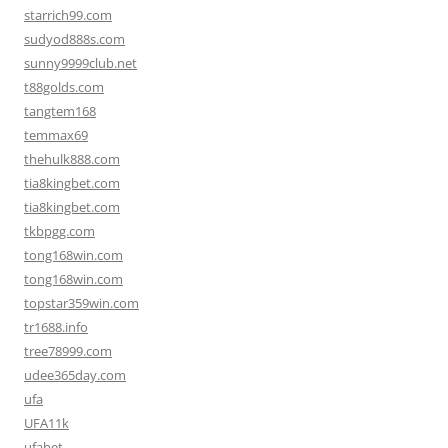
starrich99.com
sudyod888s.com
sunny9999club.net
t88golds.com
tangtem168
temmax69
thehulk888.com
tia8kingbet.com
tia8kingbet.com
tkbpgg.com
tong168win.com
tong168win.com
topstar359win.com
tr1688.info
tree78999.com
udee365day.com
ufa
UFA11k
ufabet