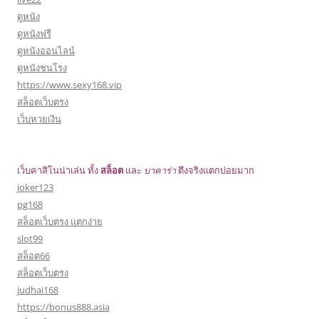
ดูหนัง
ดูหนังฟรี
ดูหนังออนไลน์
ดูหนังชนโรง
https://www.sexy168.vip
สล็อตเว็บตรง
เว็บหวยเงิน
เว็บคาสิโนน่าเล่น ทั้ง
สล็อต
และ
บาคาร่า
ตึงจริงแตกบ่อยมาก
joker123
pg168
สล็อตเว็บตรง แตกง่าย
slot99
สล็อต66
สล็อตเว็บตรง
judhai168
https://bonus888.asia