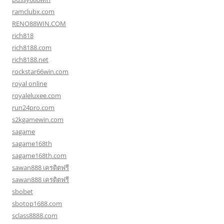
ramclubx.com
RENO88WIN.COM
rich818
rich8188.com
rich8188.net
rockstar66win.com
royal online
royaleluxee.com
run24pro.com
s2kgamewin.com
sagame
sagame168th
sagame168th.com
sawan888 เครดิตฟรี
sawan888 เครดิตฟรี
sbobet
sbotop1688.com
sclass8888.com