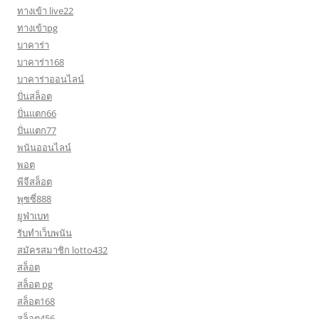
ทางเข้า live22
ทางเข้าpg
บาคาร่า
บาคาร่า168
บาคาร่าออนไลน์
ปั่นสล็อต
ปั่นแตก66
ปั่นแตก77
พนันออนไลน์
พอต
พีจีสล็อต
พุซซี่888
ยูฟ่าเบท
รับทำเว็บพนัน
สมัครสมาชิก lotto432
สล็อต
สล็อต pg
สล็อต168
สล็อต456