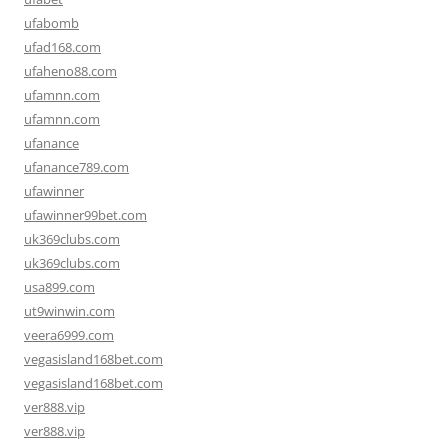
ufabomb
ufad168.com
ufaheno88.com
ufamnn.com
ufamnn.com
ufanance
ufanance789.com
ufawinner
ufawinner99bet.com
uk369clubs.com
uk369clubs.com
usa899.com
ut9winwin.com
veera6999.com
vegasisland168bet.com
vegasisland168bet.com
ver888.vip
ver888.vip