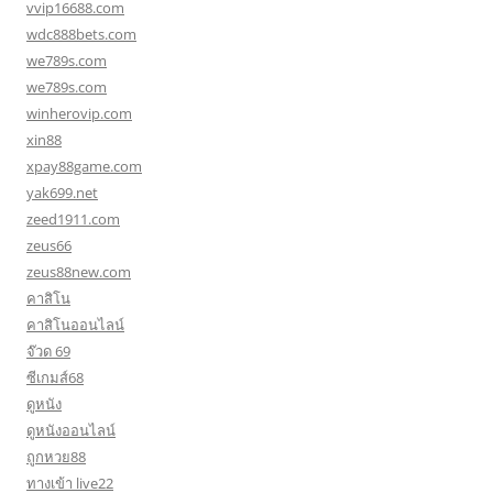
vvip16688.com
wdc888bets.com
we789s.com
we789s.com
winherovip.com
xin88
xpay88game.com
yak699.net
zeed1911.com
zeus66
zeus88new.com
คาสิโน
คาสิโนออนไลน์
จ๊วด 69
ซีเกมส์68
ดูหนัง
ดูหนังออนไลน์
ถูกหวย88
ทางเข้า live22