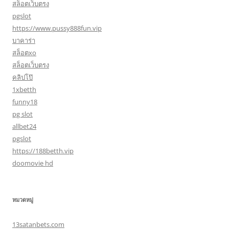
สล็อตเว็บตรง
pgslot
https://www.pussy888fun.vip
บาคาร่า
สล็อตxo
สล็อตเว็บตรง
คลิปโป๊
1xbetth
funny18
pg slot
allbet24
pgslot
https://188betth.vip
doomovie hd
หมวดหมู่
13satanbets.com