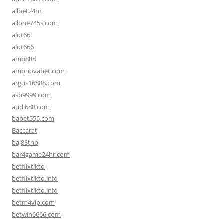
allbet24hr
allone745s.com
alot66
alot666
amb888
ambnovabet.com
argus16888.com
asb9999.com
audi688.com
babet555.com
Baccarat
baj88thb
bar4game24hr.com
betflixtikto
betflixtikto.info
betflixtikto.info
betm4vip.com
betwin6666.com