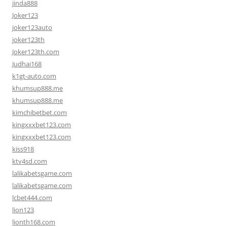
jinda888
Joker123
joker123auto
joker123th
Joker123th.com
Judhai168
k1gt-auto.com
khumsup888.me
khumsup888.me
kimchibetbet.com
kingxxxbet123.com
kingxxxbet123.com
kiss918
ktv4sd.com
lalikabetsgame.com
lalikabetsgame.com
lcbet444.com
lion123
lionth168.com