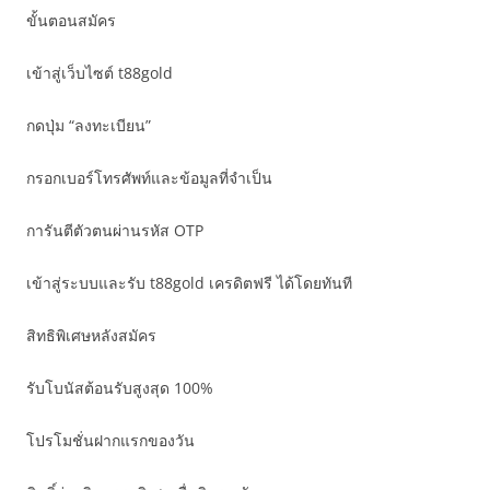
ขั้นตอนสมัคร
เข้าสู่เว็บไซต์ t88gold
กดปุ่ม “ลงทะเบียน”
กรอกเบอร์โทรศัพท์และข้อมูลที่จำเป็น
การันตีตัวตนผ่านรหัส OTP
เข้าสู่ระบบและรับ t88gold เครดิตฟรี ได้โดยทันที
สิทธิพิเศษหลังสมัคร
รับโบนัสต้อนรับสูงสุด 100%
โปรโมชั่นฝากแรกของวัน