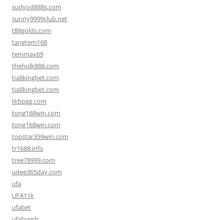
sudyod888s.com
sunny9999club.net
t88golds.com
tangtem168
temmax69
thehulk888.com
tia8kingbet.com
tia8kingbet.com
tkbpgg.com
tong168win.com
tong168win.com
topstar359win.com
tr1688.info
tree78999.com
udee365day.com
ufa
UFA11k
ufabet
ufabomb