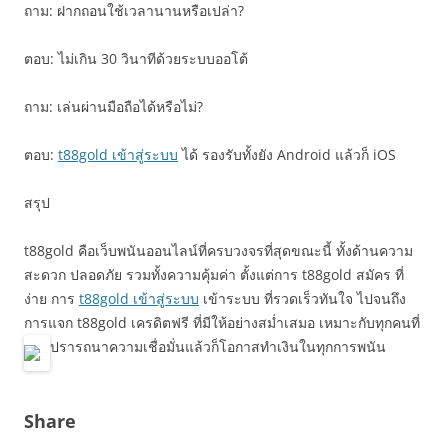
ถาม: ฝากถอนใช้เวลานานหรือเปล่า?
ตอบ: ไม่เกิน 30 วินาทีด้วยระบบออโต้
ถาม: เล่นผ่านมือถือได้หรือไม่?
ตอบ:
t88gold เข้าสู่ระบบ
ได้ รองรับทั้งยัง Android แล้วก็ iOS
สรุป
t88gold คือเว็บพนันออนไลน์ที่ครบวงจรที่สุดขณะนี้ ทั้งด้านความ
สะดวก ปลอดภัย รวมทั้งความคุ้มค่า ตั้งแต่การ t88gold สมัคร ที่
ง่าย การ
t88gold เข้าสู่ระบบ
เข้าระบบ ที่รวดเร็วทันใจ ไปจนถึง
การแจก t88gold เครดิตฟรี ที่มีให้อย่างสม่ำเสมอ เหมาะกับทุกคนที่
ปรารถนาความเชื่อมั่นแล้วก็โอกาสทำเงินในทุกการพนัน
Share