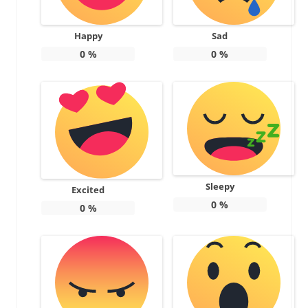
Happy
Sad
0
%
0
%
Sleepy
Excited
0
%
0
%