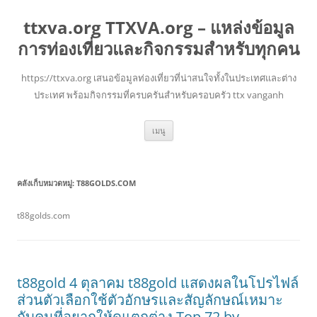
ttxva.org TTXVA.org – แหล่งข้อมูล
การท่องเที่ยวและกิจกรรมสำหรับทุกคน
https://ttxva.org เสนอข้อมูลท่องเที่ยวที่น่าสนใจทั้งในประเทศและต่าง
ประเทศ พร้อมกิจกรรมที่ครบครันสำหรับครอบครัว ttx vanganh
ข้าม
เมนู
ไป
ยัง
เนื้อหา
คลังเก็บหมวดหมู่:
T88GOLDS.COM
t88golds.com
t88gold 4 ตุลาคม t88gold แสดงผลในโปรไฟล์
ส่วนตัวเลือกใช้ตัวอักษรและสัญลักษณ์เหมาะ
กับคนที่อยากให้ดูแตกต่าง Top 72 by