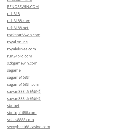
RENO88WIN.COM
rich818
rich8188.com
rich8188.net
rockstar66win.com
royal online
royaleluxee.com
run24pro.com
s2kgamewin.com
sagame
sagame168th
sagame168th.com
sawan888 เครดิตฟรี
sawan888 เครดิตฟรี
sbobet
sbotop1688.com
sclass8888.com
sexxybet168-casino.com