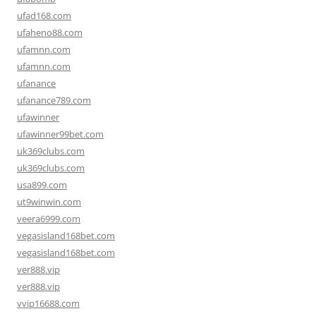
ufad168.com
ufaheno88.com
ufamnn.com
ufamnn.com
ufanance
ufanance789.com
ufawinner
ufawinner99bet.com
uk369clubs.com
uk369clubs.com
usa899.com
ut9winwin.com
veera6999.com
vegasisland168bet.com
vegasisland168bet.com
ver888.vip
ver888.vip
vvip16688.com