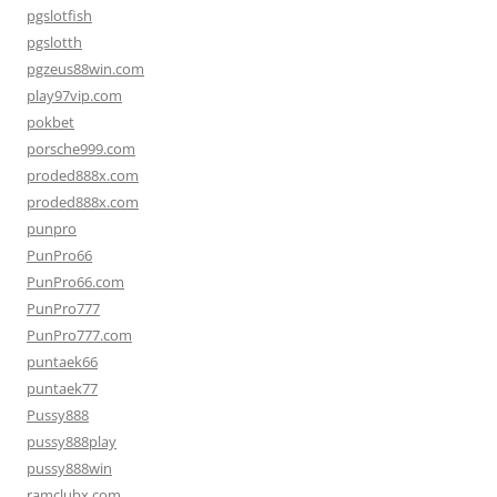
pgslotfish
pgslotth
pgzeus88win.com
play97vip.com
pokbet
porsche999.com
proded888x.com
proded888x.com
punpro
PunPro66
PunPro66.com
PunPro777
PunPro777.com
puntaek66
puntaek77
Pussy888
pussy888play
pussy888win
ramclubx.com