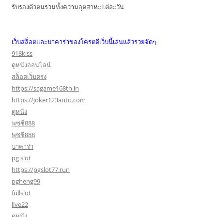
รับรองตัวตนรวมทั้งความอุตสาหะแต่ละวัน
เว็บสล็อตและบาคาร่าของโครตดีเว็บนี้เล่นแล้วรวยจัดๆ
918kiss
ดูหนังออนไลน์
สล็อตเว็บตรง
https://sagame168th.in
https://joker123auto.com
ดูหนัง
พุซซี่888
พุซซี่888
บาคาร่า
pg slot
https://pgslot77.run
pgheng99
fullslot
live22
ดูหนัง