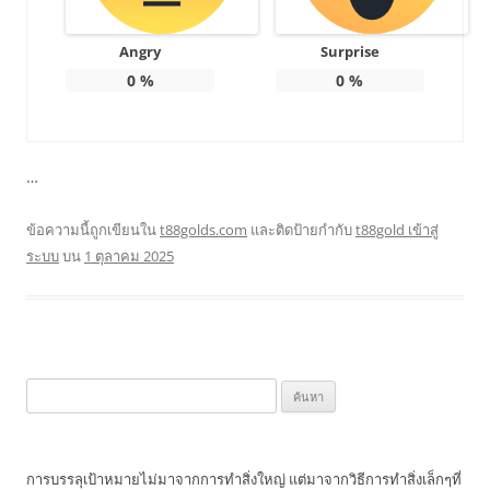
Angry
Surprise
0
%
0
%
…
ข้อความนี้ถูกเขียนใน
t88golds.com
และติดป้ายกำกับ
t88gold เข้าสู่
ระบบ
บน
1 ตุลาคม 2025
ค้นหา
สำหรับ:
การบรรลุเป้าหมายไม่มาจากการทำสิ่งใหญ่ แต่มาจากวิธีการทำสิ่งเล็กๆที่