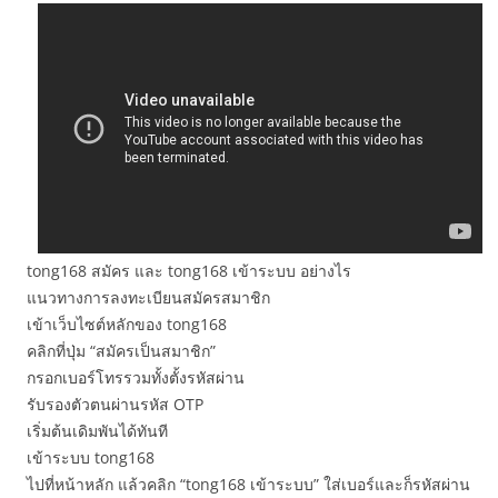
tong168 สมัคร และ tong168 เข้าระบบ อย่างไร
แนวทางการลงทะเบียนสมัครสมาชิก
เข้าเว็บไซต์หลักของ tong168
คลิกที่ปุ่ม “สมัครเป็นสมาชิก”
กรอกเบอร์โทรรวมทั้งตั้งรหัสผ่าน
รับรองตัวตนผ่านรหัส OTP
เริ่มต้นเดิมพันได้ทันที
เข้าระบบ tong168
ไปที่หน้าหลัก แล้วคลิก “tong168 เข้าระบบ” ใส่เบอร์และก็รหัสผ่าน