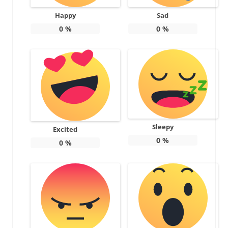
Happy
Sad
0
%
0
%
Sleepy
Excited
0
%
0
%