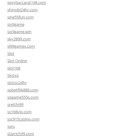
sexybaccarat168.com
shinobi24hr.com
sing55fun.com
six9game
six9game.win
sky2899.com
sl99games.com
Slot
Slot Online
slot168
Slotxo
slotxo24hr
spbetflik888.com
sqgame555s.com
sretthi99
ss168vip.com
ssc915casino.com
ssru
starrich99.com