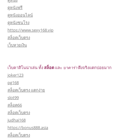
ดูหนัง
ดูหนังฟรี
ดูหนังออนไลน์
ดูหนังชนโรง
https://www.sexy168.vip
สล็อตเว็บตรง
เว็บหวยเงิน
เว็บคาสิโนน่าเล่น ทั้ง
สล็อต
และ
บาคาร่า
ตึงจริงแตกบ่อยมาก
joker123
pg168
สล็อตเว็บตรง แตกง่าย
slot99
สล็อต66
สล็อตเว็บตรง
judhai168
https://bonus888.asia
สล็อตเว็บตรง