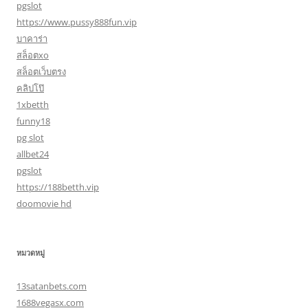
pgslot
https://www.pussy888fun.vip
บาคาร่า
สล็อตxo
สล็อตเว็บตรง
คลิปโป๊
1xbetth
funny18
pg slot
allbet24
pgslot
https://188betth.vip
doomovie hd
หมวดหมู่
13satanbets.com
1688vegasx.com