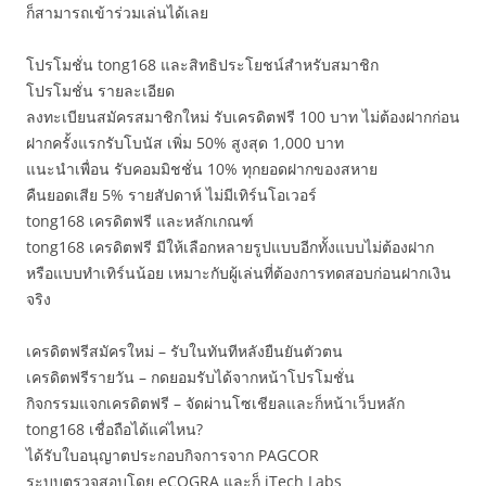
ก็สามารถเข้าร่วมเล่นได้เลย
โปรโมชั่น tong168 และสิทธิประโยชน์สำหรับสมาชิก
โปรโมชั่น รายละเอียด
ลงทะเบียนสมัครสมาชิกใหม่ รับเครดิตฟรี 100 บาท ไม่ต้องฝากก่อน
ฝากครั้งแรกรับโบนัส เพิ่ม 50% สูงสุด 1,000 บาท
แนะนำเพื่อน รับคอมมิชชั่น 10% ทุกยอดฝากของสหาย
คืนยอดเสีย 5% รายสัปดาห์ ไม่มีเทิร์นโอเวอร์
tong168 เครดิตฟรี และหลักเกณฑ์
tong168 เครดิตฟรี มีให้เลือกหลายรูปแบบอีกทั้งแบบไม่ต้องฝาก
หรือแบบทำเทิร์นน้อย เหมาะกับผู้เล่นที่ต้องการทดสอบก่อนฝากเงิน
จริง
เครดิตฟรีสมัครใหม่ – รับในทันทีหลังยืนยันตัวตน
เครดิตฟรีรายวัน – กดยอมรับได้จากหน้าโปรโมชั่น
กิจกรรมแจกเครดิตฟรี – จัดผ่านโซเชียลและก็หน้าเว็บหลัก
tong168 เชื่อถือได้แค่ไหน?
ได้รับใบอนุญาตประกอบกิจการจาก PAGCOR
ระบบตรวจสอบโดย eCOGRA และก็ iTech Labs