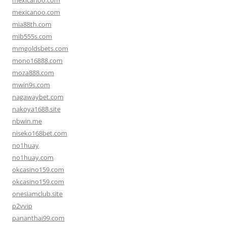
mexicanoo.com
mexicanoo.com
mia88th.com
mib555s.com
mmgoldsbets.com
mono16888.com
moza888.com
mwin9s.com
nagawaybet.com
nakoya1688.site
nbwin.me
niseko168bet.com
no1huay
no1huay.com
okcasino159.com
okcasino159.com
onesiamclub.site
p2vvip
pananthai99.com