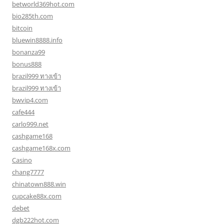
betworld369hot.com
bio285th.com
bitcoin
bluewin8888.info
bonanza99
bonus888
brazil999 ทางเข้า
brazil999 ทางเข้า
bwvip4.com
cafe444
carlo999.net
cashgame168
cashgame168x.com
Casino
chang7777
chinatown888.win
cupcake88x.com
debet
dgb222hot.com