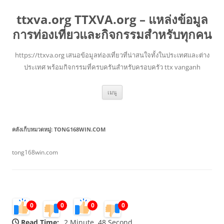
ttxva.org TTXVA.org – แหล่งข้อมูล
การท่องเที่ยวและกิจกรรมสำหรับทุกคน
https://ttxva.org เสนอข้อมูลท่องเที่ยวที่น่าสนใจทั้งในประเทศและต่าง
ประเทศ พร้อมกิจกรรมที่ครบครันสำหรับครอบครัว ttx vanganh
ข้าม
เมนู
ไป
ยัง
เนื้อหา
คลังเก็บหมวดหมู่:
TONG168WIN.COM
tong168win.com
0
0
0
0
Read Time:
2 Minute, 48 Second