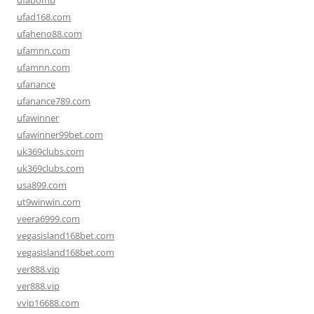
ufabomb
ufad168.com
ufaheno88.com
ufamnn.com
ufamnn.com
ufanance
ufanance789.com
ufawinner
ufawinner99bet.com
uk369clubs.com
uk369clubs.com
usa899.com
ut9winwin.com
veera6999.com
vegasisland168bet.com
vegasisland168bet.com
ver888.vip
ver888.vip
vvip16688.com