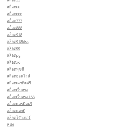
สล็อต55
สล็อต66
สล็อต666
สล็อต777
สล็อต888
สล็อต918
สล็อต918kiss
สล็อต99
สล็อตpg
สล็อตxo
สล็อตพุซซี่
สล็อตออนไลน์
สล็อตเครดิตฟรี
สล็อตเว็บตรง
สล็อตเว็บตรง 168
สล็อตเเครดิตฟรี
สล็อตแตกดี
สล็อตโจ๊กเกอร์
หนัง