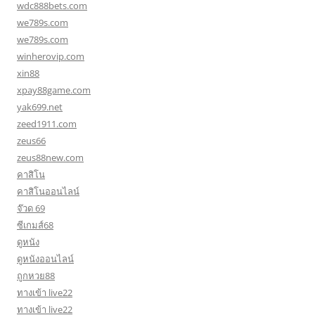
wdc888bets.com
we789s.com
we789s.com
winherovip.com
xin88
xpay88game.com
yak699.net
zeed1911.com
zeus66
zeus88new.com
คาสิโน
คาสิโนออนไลน์
จ๊วด 69
ซีเกมส์68
ดูหนัง
ดูหนังออนไลน์
ถูกหวย88
ทางเข้า live22
ทางเข้า live22