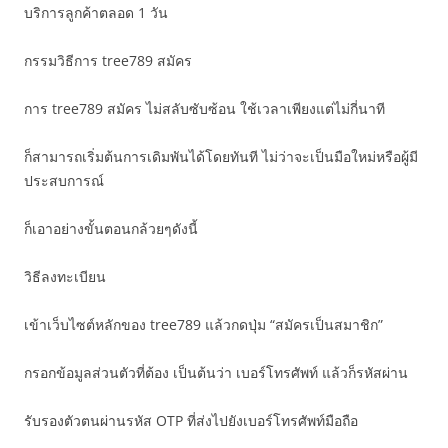
บริการลูกค้าตลอด 1 วัน
กรรมวิธีการ tree789 สมัคร
การ tree789 สมัคร ไม่สลับซับซ้อน ใช้เวลาเพียงแต่ไม่กี่นาที
ก็สามารถเริ่มต้นการเดิมพันได้โดยทันที ไม่ว่าจะเป็นมือใหม่หรือผู้มี
ประสบการณ์
ก็เอาอย่างขั้นตอนกล้วยๆดังนี้
วิธีลงทะเบียน
เข้าเว็บไซต์หลักของ tree789 แล้วกดปุ่ม “สมัครเป็นสมาชิก”
กรอกข้อมูลส่วนตัวที่ต้อง เป็นต้นว่า เบอร์โทรศัพท์ แล้วก็รหัสผ่าน
รับรองตัวตนผ่านรหัส OTP ที่ส่งไปยังเบอร์โทรศัพท์มือถือ