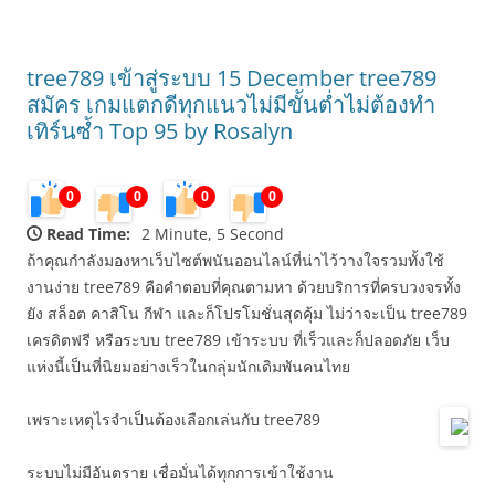
tree789 เข้าสู่ระบบ 15 December tree789
สมัคร เกมแตกดีทุกแนวไม่มีขั้นต่ำไม่ต้องทำ
เทิร์นซ้ำ Top 95 by Rosalyn
0
0
0
0
Read Time:
2 Minute, 5 Second
ถ้าคุณกำลังมองหาเว็บไซต์พนันออนไลน์ที่น่าไว้วางใจรวมทั้งใช้
งานง่าย tree789 คือคำตอบที่คุณตามหา ด้วยบริการที่ครบวงจรทั้ง
ยัง สล็อต คาสิโน กีฬา และก็โปรโมชั่นสุดคุ้ม ไม่ว่าจะเป็น tree789
เครดิตฟรี หรือระบบ tree789 เข้าระบบ ที่เร็วและก็ปลอดภัย เว็บ
แห่งนี้เป็นที่นิยมอย่างเร็วในกลุ่มนักเดิมพันคนไทย
เพราะเหตุไรจำเป็นต้องเลือกเล่นกับ tree789
ระบบไม่มีอันตราย เชื่อมั่นได้ทุกการเข้าใช้งาน