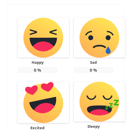
Happy
Sad
0
%
0
%
Sleepy
Excited