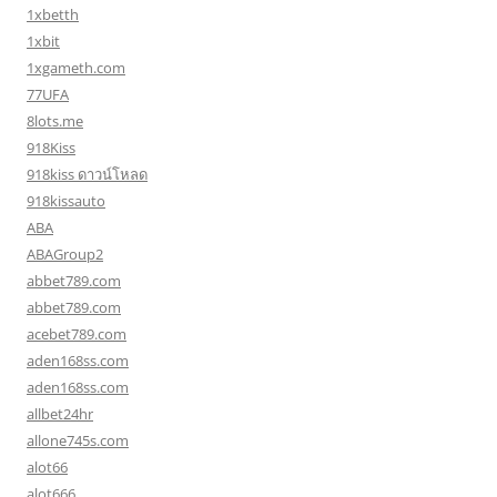
1xbetth
1xbit
1xgameth.com
77UFA
8lots.me
918Kiss
918kiss ดาวน์โหลด
918kissauto
ABA
ABAGroup2
abbet789.com
abbet789.com
acebet789.com
aden168ss.com
aden168ss.com
allbet24hr
allone745s.com
alot66
alot666