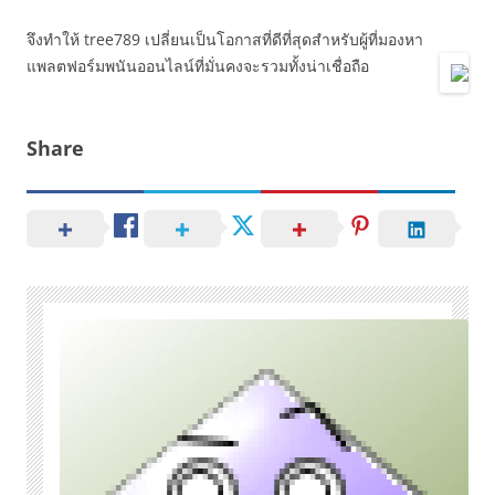
จึงทำให้ tree789 เปลี่ยนเป็นโอกาสที่ดีที่สุดสำหรับผู้ที่มองหา
แพลตฟอร์มพนันออนไลน์ที่มั่นคงจะรวมทั้งน่าเชื่อถือ
Share