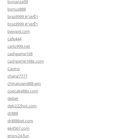
bonanza99
bonus888
brazil999 ทางเข้า
brazil999 ทางเข้า
bwvip4.com
cafe444
carlo999.net
cashgame168
cashgame168x.com
Casino
chang7777
chinatown888.win
cupcake88x.com
debet
dgb222hot.com
dr888
dr888bet.com
ek4567.com
enjoy24.fun