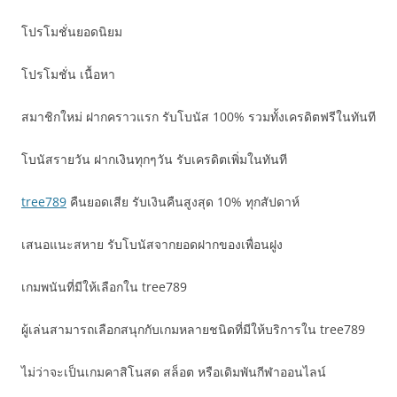
โปรโมชั่นยอดนิยม
โปรโมชั่น เนื้อหา
สมาชิกใหม่ ฝากคราวแรก รับโบนัส 100% รวมทั้งเครดิตฟรีในทันที
โบนัสรายวัน ฝากเงินทุกๆวัน รับเครดิตเพิ่มในทันที
tree789
คืนยอดเสีย รับเงินคืนสูงสุด 10% ทุกสัปดาห์
เสนอแนะสหาย รับโบนัสจากยอดฝากของเพื่อนฝูง
เกมพนันที่มีให้เลือกใน tree789
ผู้เล่นสามารถเลือกสนุกกับเกมหลายชนิดที่มีให้บริการใน tree789
ไม่ว่าจะเป็นเกมคาสิโนสด สล็อต หรือเดิมพันกีฬาออนไลน์