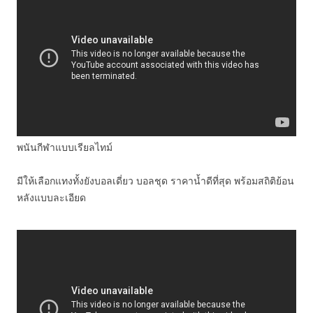
พนันกีฬาแบบเรียลไทม์
มีให้เลือกแทงทั้งยังบอลเดี่ยว บอลชุด ราคาน้ำดีที่สุด พร้อมสถิติย้อน
หลังแบบละเอียด