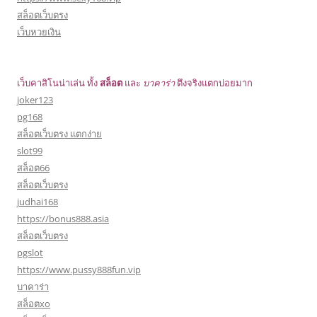
สล็อตเว็บตรง
เว็บหวยเงิน
เว็บคาสิโนน่าเล่น ทั้ง
สล็อต
และ
บาคาร่า
ตึงจริงแตกบ่อยมาก
joker123
pg168
สล็อตเว็บตรง แตกง่าย
slot99
สล็อต66
สล็อตเว็บตรง
judhai168
https://bonus888.asia
สล็อตเว็บตรง
pgslot
https://www.pussy888fun.vip
บาคาร่า
สล็อตxo