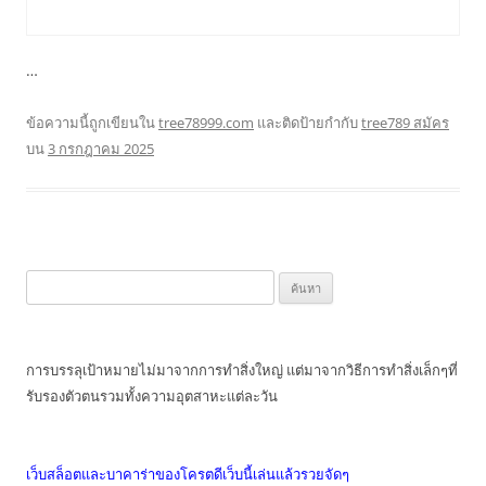
…
ข้อความนี้ถูกเขียนใน
tree78999.com
และติดป้ายกำกับ
tree789 สมัคร
บน
3 กรกฎาคม 2025
ค้นหา
สำหรับ:
การบรรลุเป้าหมายไม่มาจากการทำสิ่งใหญ่ แต่มาจากวิธีการทำสิ่งเล็กๆที่
รับรองตัวตนรวมทั้งความอุตสาหะแต่ละวัน
เว็บสล็อตและบาคาร่าของโครตดีเว็บนี้เล่นแล้วรวยจัดๆ