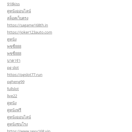
918kiss
ดูหนังออนไลน์
สล็อตเว็บตรง
https://sagame168th.in
https://joker123auto.com
ดูหนัง
พุซซี่888
พุซซี่888
บาคาร่า
pg slot
https://pgslot77.run
pgheng99
fullslot
live22
ดูหนัง
ดูหนังฟรี
ดูหนังออนไลน์
ดูหนังชนโรง
https://www.sexy168.vip