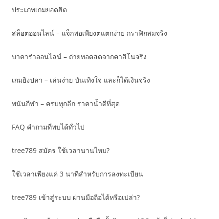
ประเภทเกมยอดฮิต
สล็อตออนไลน์ – แจ็กพอเพียงตแตกง่าย กราฟิกสมจริง
บาคาร่าออนไลน์ – ถ่ายทอดสดจากคาสิโนจริง
เกมยิงปลา – เล่นง่าย บันเทิงใจ และก็ได้เงินจริง
พนันกีฬา – ครบทุกลีก ราคาน้ำดีที่สุด
FAQ คำถามที่พบได้ทั่วไป
tree789 สมัคร ใช้เวลานานไหม?
ใช้เวลาเพียงแค่ 3 นาทีสำหรับการลงทะเบียน
tree789 เข้าสู่ระบบ ผ่านมือถือได้หรือเปล่า?