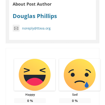
About Post Author
Douglas Phillips
noreply@ttxva.org
Happy
Sad
0
%
0
%