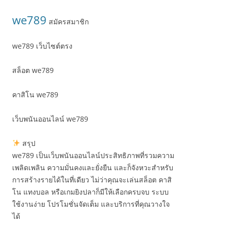
we789
สมัครสมาชิก
we789 เว็บไซต์ตรง
สล็อต we789
คาสิโน we789
เว็บพนันออนไลน์ we789
สรุป
we789 เป็นเว็บพนันออนไลน์ประสิทธิภาพที่รวมความ
เพลิดเพลิน ความมั่นคงและยั่งยืน และก็จังหวะสำหรับ
การสร้างรายได้ในที่เดียว ไม่ว่าคุณจะเล่นสล็อต คาสิ
โน แทงบอล หรือเกมยิงปลาก็มีให้เลือกครบจบ ระบบ
ใช้งานง่าย โปรโมชั่นจัดเต็ม และบริการที่คุณวางใจ
ได้