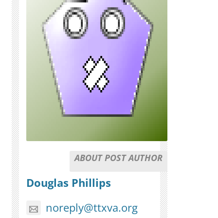
ABOUT POST AUTHOR
Douglas Phillips
noreply@ttxva.org