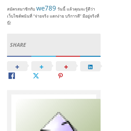
we789
สมัครสมาชิกกับ
วันนี้ แล้วคุณจะรู้ดีว่า
เว็บไซต์พนันที่ “จ่ายจริง แตกง่าย บริการดี” มีอยู่จริงที่
นี่!
SHARE