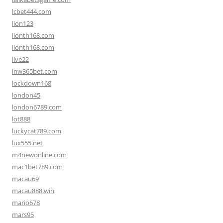
lcbet444.com
lion123
lionth168.com
lionth168.com
live22
lnw365bet.com
lockdown168
london45
london6789.com
lot888
luckycat789.com
lux555.net
m4newonline.com
mac1bet789.com
macau69
macau888.win
mario678
mars95