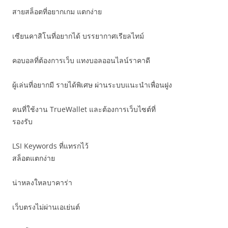
สายสล็อตที่อยากเกม แตกง่าย
เซียนคาสิโนที่อยากได้ บรรยากาศเรียลไทม์
คอบอลที่ต้องการเว็บ แทงบอลออนไลน์ราคาดี
ผู้เล่นที่อยากมี รายได้พิเศษ ผ่านระบบแนะนำเพื่อนฝูง
คนที่ใช้งาน TrueWallet และต้องการเว็บไซต์ที่
รองรับ
LSI Keywords ที่แทรกไว้
สล็อตแตกง่าย
น่าหลงใหลบาคาร่า
เว็บตรงไม่ผ่านเอเย่นต์