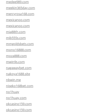
medee989.com
meekin365day.com
mercyrosa168.com
mexicanoo.com
mexicanoo.com
mia88th.com
mib555s.com
mmgoldsbets.com
mono16888.com
moza888.com
mwin9s.com
nagawaybet.com
nakoya1688.site
nbwin.me
niseko168bet.com
no1huay
no1huay.com
okcasino159.com
okcasino159.com