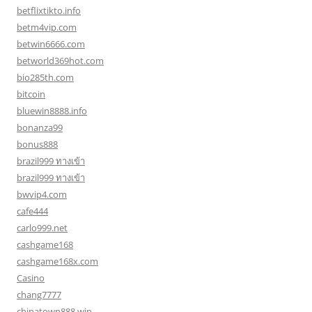
betflixtikto.info
betm4vip.com
betwin6666.com
betworld369hot.com
bio285th.com
bitcoin
bluewin8888.info
bonanza99
bonus888
brazil999 ทางเข้า
brazil999 ทางเข้า
bwvip4.com
cafe444
carlo999.net
cashgame168
cashgame168x.com
Casino
chang7777
chinatown888.win