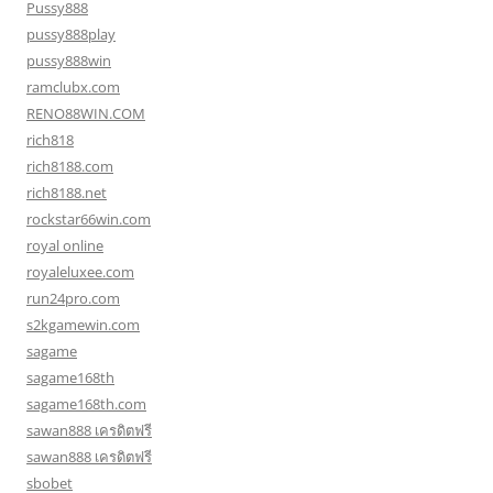
Pussy888
pussy888play
pussy888win
ramclubx.com
RENO88WIN.COM
rich818
rich8188.com
rich8188.net
rockstar66win.com
royal online
royaleluxee.com
run24pro.com
s2kgamewin.com
sagame
sagame168th
sagame168th.com
sawan888 เครดิตฟรี
sawan888 เครดิตฟรี
sbobet