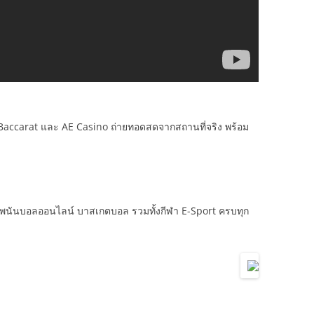
accarat และ AE Casino ถ่ายทอดสดจากสถานที่จริง พร้อม
พนันบอลออนไลน์ บาสเกตบอล รวมทั้งกีฬา E-Sport ครบทุก