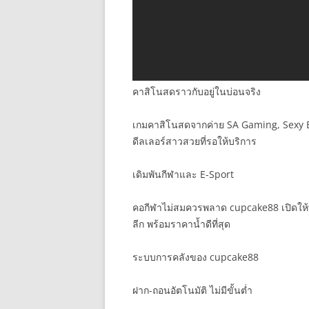
คาสิโนสดราวกับอยู่ในบ่อนจริง
เกมคาสิโนสดจากค่าย SA Gaming, Sexy B
ดีลเลอร์สาวสวยที่รอให้บริการ
เดิมพันกีฬาและ E-Sport
คอกีฬาไม่สมควรพลาด cupcake88 เปิดให้
ลีก พร้อมราคาน้ำดีที่สุด
ระบบการคลังของ cupcake88
ฝาก-ถอนอัตโนมัติ ไม่มีขั้นต่ำ