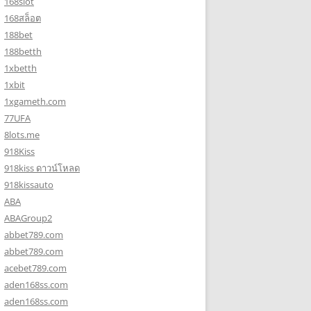
168slot
168สล็อต
188bet
188betth
1xbetth
1xbit
1xgameth.com
77UFA
8lots.me
918Kiss
918kiss ดาวน์โหลด
918kissauto
ABA
ABAGroup2
abbet789.com
abbet789.com
acebet789.com
aden168ss.com
aden168ss.com