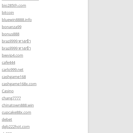
bio285th.com
bitcoin
bluewin8888.info
bonanza99
bonus888
brazil999 ทางเข้า
brazil999 ทางเข้า
bwvip4.com
cafe444
carlo999.net
cashgame168
cashgame168x.com
Casino
chang7777
chinatown888.win
cupcake88x.com
debet
dgb222hot.com