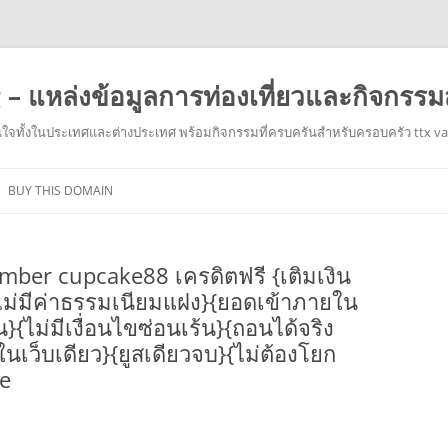
– แหล่งข้อมูลการท่องเที่ยวและกิจกรร
่าสนใจทั้งในประเทศและต่างประเทศ พร้อมกิจกรรมที่ครบครันสำหรับครอบครัว ttx 
ข้าม
ไป
BUY THIS DOMAIN
ยัง
เนื้อหา
ber cupcake88 เครดิตฟรี {เติมเงิน
ไม่มีค่าธรรมเนียมแฝง}{ยอดเข้าภายใน
วัน}{ไม่มีเงื่อนไขซ่อนเร้น}{ถอนได้จริง
มในเว็บเดียว}{ยูสเดียวจบ}{ไม่ต้องโยก
re