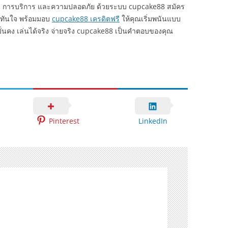
ชั่น การบริการ และความปลอดภัย ด้วยระบบ cupcake88 สมัคร
็วทันใจ พร้อมมอบ
cupcake88 เครดิตฟรี
ให้คุณเริ่มพนันแบบ
ี่มั่นคง เล่นได้จริง จ่ายจริง cupcake88 เป็นคำตอบของคุณ
Pinterest
LinkedIn