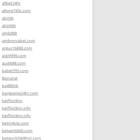
allbet24hr
allone745s.com
alot66
alot666
amb888
ambnovabet.com
argus16888.com
asb9999.com
audi688.com
babet555.com
Baccarat
baj88thb
bar4game24hr.com
betflixtikto
betflixtikto.info
betflixtikto.info
betm4vip.com
betwin6666.com
betworld369hot.com