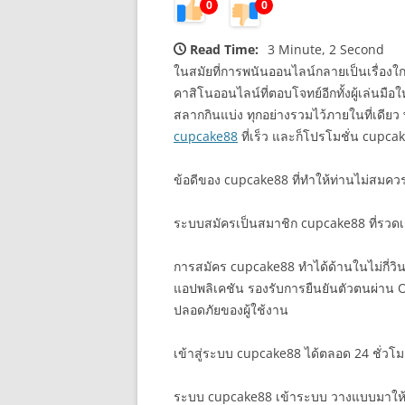
0
0
Read Time:
3 Minute, 2 Second
ในสมัยที่การพนันออนไลน์กลายเป็นเรื่องใกล้
คาสิโนออนไลน์ที่ตอบโจทย์อีกทั้งผู้เล่นมือ
สลากกินแบ่ง ทุกอย่างรวมไว้ภายในที่เดียว
cupcake88
ที่เร็ว และก็โปรโมชั่น cupcake
ข้อดีของ cupcake88 ที่ทำให้ท่านไม่สมค
ระบบสมัครเป็นสมาชิก cupcake88 ที่รวดเร
การสมัคร cupcake88 ทำได้ด้านในไม่กี่วินา
แอปพลิเคชัน รองรับการยืนยันตัวตนผ่าน OT
ปลอดภัยของผู้ใช้งาน
เข้าสู่ระบบ cupcake88 ได้ตลอด 24 ชั่วโม
ระบบ cupcake88 เข้าระบบ วางแบบมาให้ใช้ง