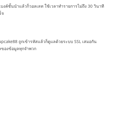
งค์ชั้นนำแล้วก็วอลเลท ใช้เวลาทำรายการไม่ถึง 30 วินาที
็จ
upcake88 ถูกเข้ารหัสแล้วก็ดูแลด้วยระบบ SSL เสมอกัน
ลของข้อมูลทุกจำพวก