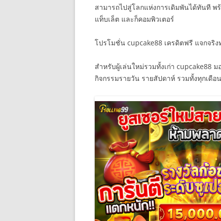
สามารถไปสู่โลกแห่งการเดิมพันได้ทันที พร้อมร
แท็บเล็ต และก็คอมพิวเตอร์
โปรโมชั่น cupcake88 เครดิตฟรี แจกจริงท
สำหรับผู้เล่นใหม่รวมทั้งเก่า cupcake88 ม
กิจกรรมรายวัน รายสัปดาห์ รวมทั้งทุกเด