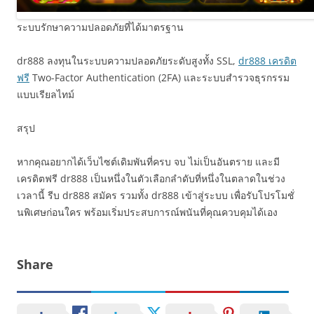
ระบบรักษาความปลอดภัยที่ได้มาตรฐาน
dr888 ลงทุนในระบบความปลอดภัยระดับสูงทั้ง SSL,
dr888 เครดิต
ฟรี
Two-Factor Authentication (2FA) และระบบสำรวจธุรกรรม
แบบเรียลไทม์
สรุป
หากคุณอยากได้เว็บไซต์เดิมพันที่ครบ จบ ไม่เป็นอันตราย และมี
เครดิตฟรี dr888 เป็นหนึ่งในตัวเลือกลำดับที่หนึ่งในตลาดในช่วง
เวลานี้ รีบ dr888 สมัคร รวมทั้ง dr888 เข้าสู่ระบบ เพื่อรับโปรโมชั่
นพิเศษก่อนใคร พร้อมเริ่มประสบการณ์พนันที่คุณควบคุมได้เอง
Share