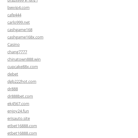
brazil999 ทางเข้า
bwvip4.com
cafe444
carlo999.net
cashgame168
cashgame168x.com
Casino
chang7777
chinatown888.win
cupcake88x.com
debet
dgb222hot.com
dr888
dr888bet.com
ek4567.com
enjoy24.fun
erisauto.site
etbet16888.com
etbet16888.com