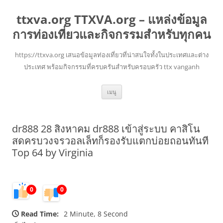
ttxva.org TTXVA.org – แหล่งข้อมูล
การท่องเที่ยวและกิจกรรมสำหรับทุกคน
https://ttxva.org เสนอข้อมูลท่องเที่ยวที่น่าสนใจทั้งในประเทศและต่าง
ประเทศ พร้อมกิจกรรมที่ครบครันสำหรับครอบครัว ttx vanganh
ข้าม
เมนู
ไป
ยัง
เนื้อหา
dr888 28 สิงหาคม dr888 เข้าสู่ระบบ คาสิโน
สดครบวงจรวอลเล็ทก็รองรับแตกบ่อยถอนทันที
Top 64 by Virginia
0
0
Read Time:
2 Minute, 8 Second