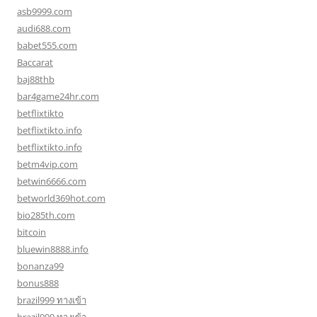
asb9999.com
audi688.com
babet555.com
Baccarat
baj88thb
bar4game24hr.com
betflixtikto
betflixtikto.info
betflixtikto.info
betm4vip.com
betwin6666.com
betworld369hot.com
bio285th.com
bitcoin
bluewin8888.info
bonanza99
bonus888
brazil999 ทางเข้า