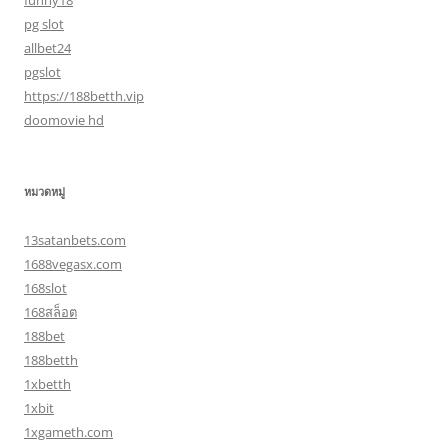
funny18
pg slot
allbet24
pgslot
https://188betth.vip
doomovie hd
หมวดหมู่
13satanbets.com
1688vegasx.com
168slot
168สล็อต
188bet
188betth
1xbetth
1xbit
1xgameth.com