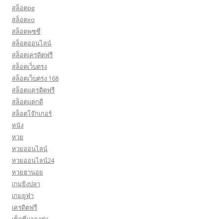
สล็อตpg
สล็อตxo
สล็อตพุซซี่
สล็อตออนไลน์
สล็อตเครดิตฟรี
สล็อตเว็บตรง
สล็อตเว็บตรง 168
สล็อตเเครดิตฟรี
สล็อตแตกดี
สล็อตโจ๊กเกอร์
หนัง
หวย
หวยออนไลน์
หวยออนไลน์24
หวยฮานอย
เกมยิงปลา
เกมยูฟ่า
เครดิตฟรี