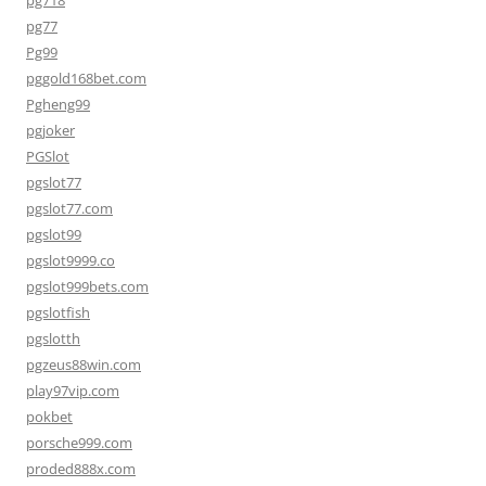
pg718
pg77
Pg99
pggold168bet.com
Pgheng99
pgjoker
PGSlot
pgslot77
pgslot77.com
pgslot99
pgslot9999.co
pgslot999bets.com
pgslotfish
pgslotth
pgzeus88win.com
play97vip.com
pokbet
porsche999.com
proded888x.com