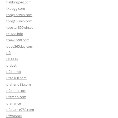
tia8kingbet.com
tkbpgg.com
tong168win.com
tong168win.com
topstar359win.com
tr1688.info
tree78999.com
udee365day.com
ufa
UFA11k
ufabet
ufabomb
ufad168.com
ufaheno88.com
ufamnn.com
ufamnn.com
ufanance
ufanance789.com
ufawinner