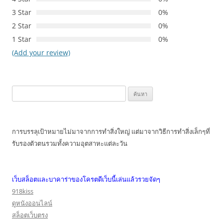
3 Star
0%
2 Star
0%
1 Star
0%
(Add your review)
ค้นหา
สำหรับ:
การบรรลุเป้าหมายไม่มาจากการทำสิ่งใหญ่ แต่มาจากวิธีการทำสิ่งเล็กๆที่
รับรองตัวตนรวมทั้งความอุตสาหะแต่ละวัน
เว็บสล็อตและบาคาร่าของโครตดีเว็บนี้เล่นแล้วรวยจัดๆ
918kiss
ดูหนังออนไลน์
สล็อตเว็บตรง