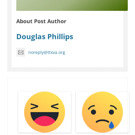
About Post Author
Douglas Phillips
noreply@ttxva.org