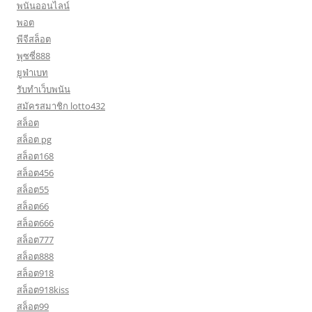
พนันออนไลน์
พอต
พีจีสล็อต
พุซซี่888
ยูฟ่าเบท
รับทำเว็บพนัน
สมัครสมาชิก lotto432
สล็อต
สล็อต pg
สล็อต168
สล็อต456
สล็อต55
สล็อต66
สล็อต666
สล็อต777
สล็อต888
สล็อต918
สล็อต918kiss
สล็อต99