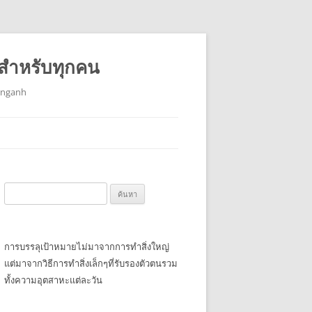
มสำหรับทุกคน
vanganh
ค้นหา
สำหรับ:
การบรรลุเป้าหมายไม่มาจากการทำสิ่งใหญ่
แต่มาจากวิธีการทำสิ่งเล็กๆที่รับรองตัวตนรวม
ทั้งความอุตสาหะแต่ละวัน