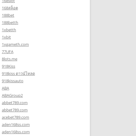
168slot
168สล็อต
188bet
188betth
1xbetth
1xbit
1xgameth.com
77UFA
8lots.me
918Kiss
918kiss ดาวน์โหลด
918kissauto
ABA
ABAGroup2
abbet789.com
abbet789.com
acebet789.com
aden168ss.com
aden168ss.com