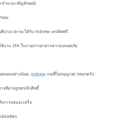
กษร+จำนวน+สัญลักษณ์)
ก/ถอน
ันตีบางเวลาจะได้รับ m4new เครดิตฟรี
ดใช้งาน 2FA ในรายการอาหารความปลอดภัย
ยอดถอนอย่างน้อย,
m4new
เกมที่ไม่อนุญาต) ก่อนกดรับ
บางทีอาจถูกยกเลิกสิทธิ์
ั่งการถอนจะเสร็จ
บนัสสมัคร