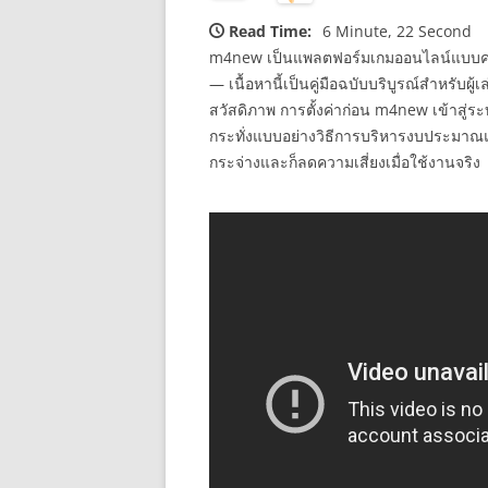
Read Time:
6 Minute, 22 Second
m4new เป็นแพลตฟอร์มเกมออนไลน์แบบครบวง
— เนื้อหานี้เป็นคู่มือฉบับบริบูรณ์สำหรับผู
สวัสดิภาพ การตั้งค่าก่อน m4new เข้าสู่ร
กระทั่งแบบอย่างวิธีการบริหารงบประมาณแล
กระจ่างและก็ลดความเสี่ยงเมื่อใช้งานจริง