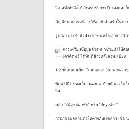
อีเมลที่เข้าถึงได้สำหรับรับการรับรองและก
บัญชีธนาคารหรือ e-Wallet สำหรับในก
รูปบัตรประจำตัวประชาชนหรือเอกสารรับร
การเตรียมข้อมูลล่วงหน้าช่วยทำให้คุ
เครดิตฟรี ได้ทันทีข้างหลังลงทะเบียน
1.2 ขั้นตอนสมัครในลักษณะ Step-by-ste
พิมพ์ URL ของเว็บ m4new ด้วยตัวเองในโปรแ
ถือ
คลิก “สมัครสมาชิก” หรือ “Register”
กรอกข้อมูลส่วนตัวให้ตรงกับเอกสาร (ชื่อ-นา