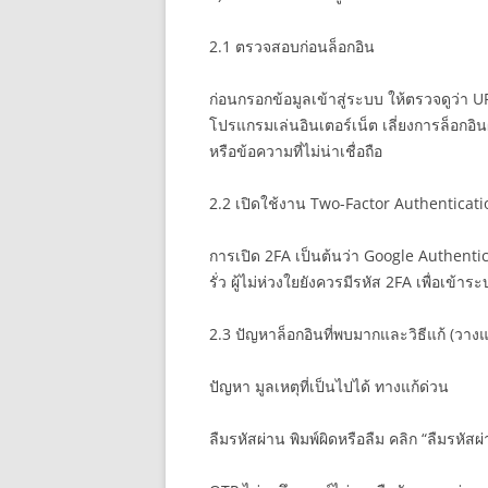
2.1 ตรวจสอบก่อนล็อกอิน
ก่อนกรอกข้อมูลเข้าสู่ระบบ ให้ตรวจดูว่า U
โปรแกรมเล่นอินเตอร์เน็ต เลี่ยงการล็อกอิ
หรือข้อความที่ไม่น่าเชื่อถือ
2.2 เปิดใช้งาน Two-Factor Authenticati
การเปิด 2FA เป็นต้นว่า Google Authentic
รั่ว ผู้ไม่ห่วงใยยังควรมีรหัส 2FA เพื่อเข
2.3 ปัญหาล็อกอินที่พบมากและวิธีแก้ (วา
ปัญหา มูลเหตุที่เป็นไปได้ ทางแก้ด่วน
ลืมรหัสผ่าน พิมพ์ผิดหรือลืม คลิก “ลืมรหัสผ่