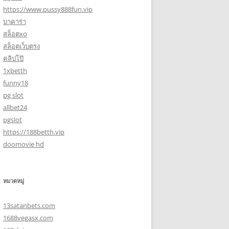
https://www.pussy888fun.vip
บาคาร่า
สล็อตxo
สล็อตเว็บตรง
คลิปโป๊
1xbetth
funny18
pg slot
allbet24
pgslot
https://188betth.vip
doomovie hd
หมวดหมู่
13satanbets.com
1688vegasx.com