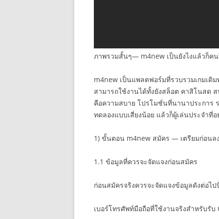
ภาพรวมสั้นๆ— m4new เป็นยังไงแล้วก็คน
m4new เป็นแพลตฟอร์มที่รวบรวมเกมเดิมพั
สามารถใช้งานได้ทั้งยังสล็อต คาสิโนสด สป
คือความสบาย โปรโมชั่นที่นานาประการ รวมถ
ทดลองแบบเสี่ยงน้อย แล้วก็ผู้เล่นประจำท
1) ขั้นตอน m4new สมัคร — เตรียมก่อนลง
1.1 ข้อมูลที่ควรจะจัดแจงก่อนสมัคร
ก่อนสมัครจริงควรจะจัดแจงข้อมูลดังต่อไปนี้
เบอร์โทรศัพท์มือถือที่ใช้งานจริงสำหรับรับ