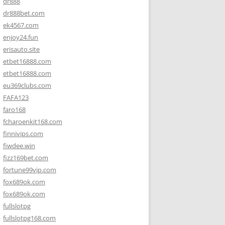
dr888
dr888bet.com
ek4567.com
enjoy24.fun
erisauto.site
etbet16888.com
etbet16888.com
eu369clubs.com
FAFA123
faro168
fcharoenkit168.com
finnivips.com
fiwdee.win
fizz169bet.com
fortune99vip.com
fox689ok.com
fox689ok.com
fullslotpg
fullslotpg168.com