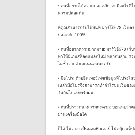
• คนที่อยากได้ความปลอดภัย: จะมีอะไรดีไป
ความปลอดภัย
ที่คุณสามารถรับได้ทันที มาริโอ้678 เว็บตร
ปลอดภัย 100%
• คนที่อยากความมากมาย: มาริโอ้678 เว
ทำให้มีเกมสล็อตแปลกใหม่ หลากหลาย รวมท
ไม่ซ้ำจากจำเจแน่นอนนะครับ
• มือโปร: ด้วยอินเทอร์เฟซข้อมูลที่โปร่งใส
เหล่ามือโปรจึงสามารถทำกำไรบนเว็บของเราไ
วันกันไปเลยครับผม
• คนที่ปรารถนาความสะดวก: บอกเลยว่าต
ผ่านเครื่องมือใด
ก็ได้ ไม่ว่าจะเป็นคอมพิวเตอร์ โน้ตบุ๊ก แท็