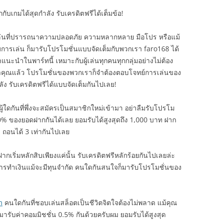
กับเกมได้สุดกำลัง รับเครดิตฟรีได้เต็มข้อ!
ู้เล่นที่ปรารถนาความปลอดภัย ความหลากหลาย มือโปร หรือแม้
บการเล่น ก็มารับโปรโมชั่นแบบจัดเต็มกับพวกเรา faro168 ได้
แนะนำในพาร์ทนี้ เหมาะกับผู้เล่นทุกคนทุกกลุ่มอย่างไม่ต้อง
าคุณแล้ว โปรโมชั่นของพวกเราก็จำต้องตอบโจทย์การเล่นของ
ัง รับเครดิตฟรีได้แบบจัดเต็มกันไปเลย!
้ใดกันที่พึ่งจะสมัครเป็นสมาชิกใหม่เข้ามา อย่าลืมรับโปรโม
50% ของยอดฝากกันได้เลย ยอมรับได้สูงสุดถึง 1,000 บาท ฝาก
า ถอนได้ 3 เท่ากันไปเลย
กเริ่มหลักสิบเพียงแค่นั้น รับเครดิตฟรีหลักร้อยกันไปเลยล่ะ
่อการทำเงินแม้จะมีทุนจำกัด คนใดกันสนใจก็มารับโปรโมชั่นของ
m
คนใดกันที่ชอบเล่นสล็อตเป็นชีวิตจิตใจต้องไม่พลาด แม้คุณ
ืมมารับค่าคอมมิชชั่น 0.5% กันด้วยครับผม ยอมรับได้สูงสุด