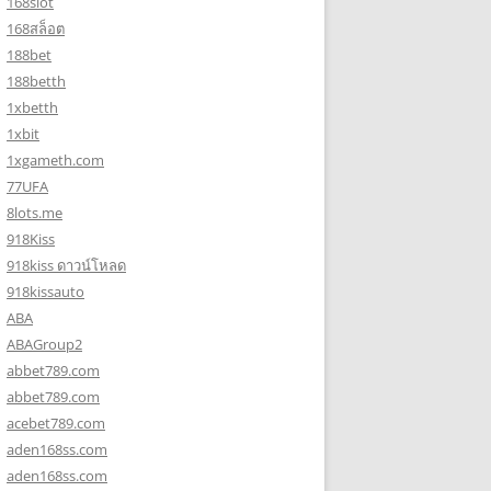
168slot
168สล็อต
188bet
188betth
1xbetth
1xbit
1xgameth.com
77UFA
8lots.me
918Kiss
918kiss ดาวน์โหลด
918kissauto
ABA
ABAGroup2
abbet789.com
abbet789.com
acebet789.com
aden168ss.com
aden168ss.com