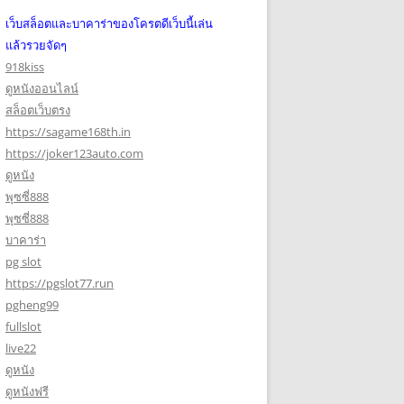
เว็บสล็อตและบาคาร่าของโครตดีเว็บนี้เล่น
แล้วรวยจัดๆ
918kiss
ดูหนังออนไลน์
สล็อตเว็บตรง
https://sagame168th.in
https://joker123auto.com
ดูหนัง
พุซซี่888
พุซซี่888
บาคาร่า
pg slot
https://pgslot77.run
pgheng99
fullslot
live22
ดูหนัง
ดูหนังฟรี