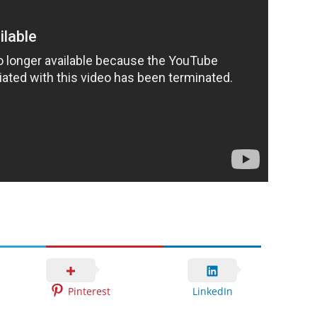
Pinterest
LinkedIn