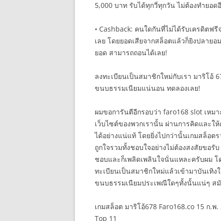
5,000 บาท รับได้ทุกวี่ทุกวัน ไม่ต้องทำยอดอ
• Cashback: คนใดกันที่ไม่ได้รับเครดิตฟร
เลย โดยยอดเสียจากสล็อตแล้วก็ยิงปลายอม
ยอด สามารถถอนได้เลย!
ลงทะเบียนเป็นสมาชิกใหม่กับเรา มาริโอ้ 678
ขนบธรรมเนียมแน่นอน ทดลองเลย!
ผมขอการันตีอีกรอบว่า faro168 slot เหมาะกับ
เว็บไซต์ของพวกเรานั้น ผ่านการคิดและให้
ได้อย่างแน่แท้ โดยยิ่งไปกว่านั้นเกมสล็อ
ถูกใจรวมทั้งชอบใจอย่างไม่ต้องสงสัยขอรับ ซึ่ง
ชอบและก็เพลิดเพลินใจนั่นแหละครับผม โดย
ทะเบียนเป็นสมาชิกใหม่แล้วเข้ามาบันเทิงใ
ขนบธรรมเนียมประเพณีใดๆทั้งนั้นแน่ๆ สม
เกมสล็อต มาริโอ้678 Faro168.co 15 ก.พ. 
Top 11