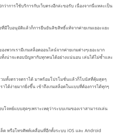
กว่าการใช้บริการกับเว็บตรงอีกล่ะขอรับ เนื่องจากนี่แหละเป็น
งที่มีใบอนุมัติแล้วก็การยืนยันลิขสิทธิ์แท้จากค่ายเกมเยอะแยะ
็บของพวกเรามีเกมสล็อตออนไลน์จากค่ายเกมต่างๆเยอะมาก
ั้งน่าจะตอบปัญหากับทุกคนได้อย่างแน่นอน เล่นได้ไม่ซ้ำและ
รวมทั้งตรวจตราได้ มาพร้อมโปรโมชั่นแล้วก็โบนัสที่คุ้มสุดๆ
ด้ง่ายมากยิ่งขึ้น เข้าถึงเกมสล็อตในแบบที่ต้องการได้ทุกๆ
อบโจทย์แบบสุดๆเพราะเหตุว่าระบบเกมของเราสามารถเล่น
ปเล็ต หรือโทรศัพท์เคลื่อนที่อีกทั้งระบบ iOS และ Android