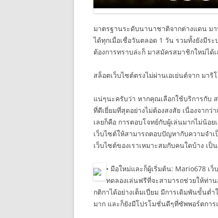
มาตรฐานระดับนานาชาติจากต่างแดน มาพร้
ได้ทุกเมื่อเชื่อวันตลอด 1 วัน รวมทั้งยังม
ต้องการทราบล่ะก็ มาสมัครสมาชิกใหม่ได้เ
สล็อตเว็บไซต์ตรงไม่ผ่านเอเย่นต์จาก มาริโอ
แน่ๆนะครับว่า หากคุณเลือกใช้บริการกับ สล
ที่ดีเยี่ยมที่สุดอย่างไม่ต้องสงสัย เนื่องจากว
เลยก็คือ การตอบโจทย์กับผู้เล่นมากไม่น้อย
เว็บไซต์ให้สามารถตอบปัญหากับความจำเป็นขอ
เว็บไซต์ของเราเหมาะสมกับคนใดบ้าง เป็นผ
• มือใหม่และก็ผู้เริ่มต้น: Mario678 เว
ทดลองเล่นฟรีที่จะสามารถช่วยให้ท่าน
กติกาได้อย่างเต็มเปี่ยม มีการเดิมพันขั้น
มาก และก็ยังมีโปรโมชั่นดีๆที่ซัพพอร์ตการ