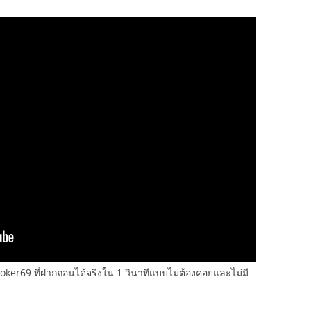
oker69 ที่ฝากถอนได้จริงใน 1 วินาทีแบบไม่ต้องคอยและไม่มี