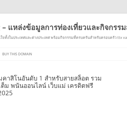
– แหล่งข้อมูลการท่องเที่ยวและกิจกรร
่าสนใจทั้งในประเทศและต่างประเทศ พร้อมกิจกรรมที่ครบครันสำหรับครอบครัว ttx 
ข้าม
ไป
BUY THIS DOMAIN
ยัง
เนื้อหา
มคาสิโนอันดับ 1 สำหรับสายสล็อต รวม
ต็ม พนันออนไลน์ เว็บแม่ เครดิตฟรี
 2025