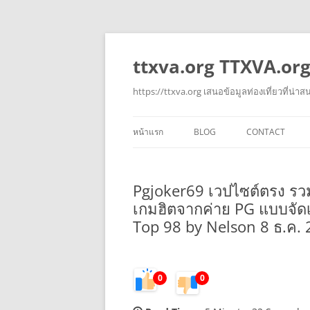
ttxva.org TTXVA.org 
https://ttxva.org เสนอข้อมูลท่องเที่ยวที่น
หน้าแรก
BLOG
CONTACT
Pgjoker69 เวปไซต์ตรง รว
เกมฮิตจากค่าย PG แบบจัดเ
Top 98 by Nelson 8 ธ.ค.
0
0