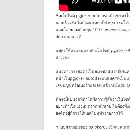
ชื่อเว็บไซต์ pgjoker auto กระเด้งเข้ามาใน
ถอนเร็วจริง ไม่ต้องแชทหาก็ทำธุรกรรมได้เอง
และก็เลยลองด้วยทุน 100 บาท เพราะเหตุว่ามี
จัดว่าเจอของดี
สมัครใช้งานหนแรกกับเว็บไซต์ pgjoker69 
ล่ำเวลา
แนวทางการสมัครเป็นสมาชิกนับว่าดีเกินคา
หน้าเว็บpgjoker autoมีระบบสมัครที่เป็นแ
เลขบัญชีหรือเบอร์วอลเลท แล้วกดยืนยัน OTP 
ที่ตรงนี้เป็นจุดที่ทำให้มีความรู้สึกว่าเว็บไ
อย่างทำเป็นเองหมดจากหน้าเว็บ ไม่ต้องพึ่ง
ยังติดอยู่ที่การให้แอดไม่นทำรายการให้
ระบบฝากถอนของ pgjoker69 เร็วทะลุเพดานจ