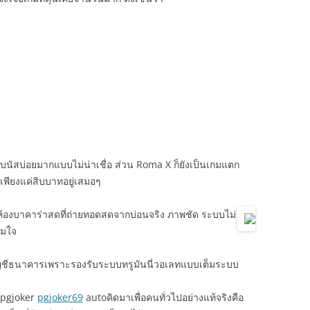
บนัสบ่อยมากแบบไม่น่าเชื่อ ส่วน Roma X ก็ยังเป็นเกมแตก
เพียงแค่สิบบาทอยู่เสมอๆ
ีห้องบาคาร่าสดที่ถ่ายทอดสดจากบ่อนจริง ภาพชัด ระบบไม่
ตามใจ
บัญชีธนาคารเพราะรองรับระบบทรูมันนี่วอเลทแบบเต็มระบบ
นี้pgjoker
pgjoker69
autoคิดมาเพื่อคนทั่วไปอย่างแท้จริงคือ