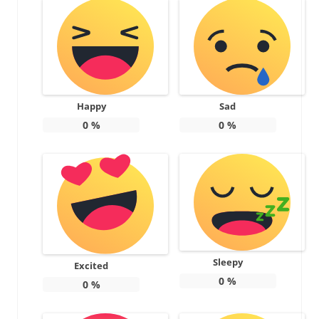
Happy
Sad
0
%
0
%
Sleepy
Excited
0
%
0
%