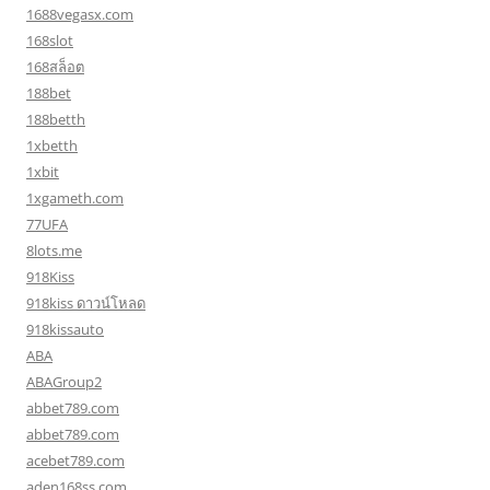
1688vegasx.com
168slot
168สล็อต
188bet
188betth
1xbetth
1xbit
1xgameth.com
77UFA
8lots.me
918Kiss
918kiss ดาวน์โหลด
918kissauto
ABA
ABAGroup2
abbet789.com
abbet789.com
acebet789.com
aden168ss.com