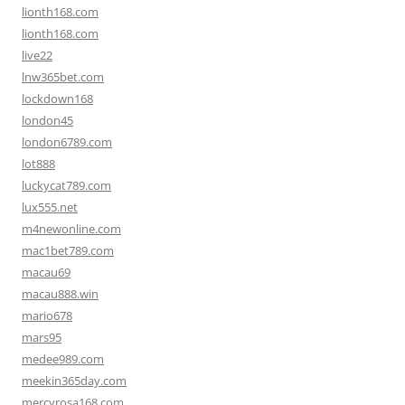
lionth168.com
lionth168.com
live22
lnw365bet.com
lockdown168
london45
london6789.com
lot888
luckycat789.com
lux555.net
m4newonline.com
mac1bet789.com
macau69
macau888.win
mario678
mars95
medee989.com
meekin365day.com
mercyrosa168.com