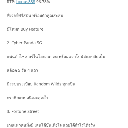
RTP:
bonus888
96.78%
ฟีเจอร์ฟรีสปิน พร้อมตัวคูณสะสม
มีโหมด Buy Feature
2. Cyber Panda 5G
แพนด้าไซเบอร์ในโลกอนาคต พร้อมแจกโบนัสแบบจัดเต็ม
สล็อต 5 รีล 4 แถว
มีระบบระเบียบ Random Wilds ทุกสปิน
กราฟิกแบบอนิเมะสุดล้ำ
3. Fortune Street
เกมแนวคนมั่งมี เล่นได้บันเทิงใจ แถมได้กำไรได้จริง