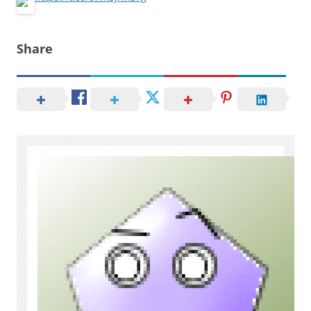
Share