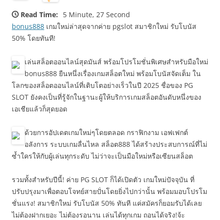
Read Time:
5 Minute, 27 Second
bonus888
เกมใหม่ล่าสุดจากค่าย pgslot สมาชิกใหม่ รับโบนัส
50% โดยทันที!
เล่นสล็อตออนไลน์สุดมันส์ พร้อมโปรโมชั่นพิเศษสำหรับมือใหม่
bonus888 ยืนหนึ่งเรื่องเกมสล็อตใหม่ พร้อมโบนัสจัดเต็ม ใน
โลกของสล็อตออนไลน์ที่เติบโตอย่างเร็วในปี 2025 ชื่อของ PG
SLOT ยังคงเป็นที่รู้จักในฐานะผู้ให้บริการเกมสล็อตอันดับหนึ่งของ
เอเชียแล้วก็สุดยอด
ด้วยการอัปเดตเกมใหม่ๆโดยตลอด กราฟิกงาม เอฟเฟกต์
อลังการ ระบบเกมลื่นไหล สล็อต888 ได้สร้างประสบการณ์ที่ไม่
ซ้ำใครให้กับผู้เล่นทุกระดับ ไม่ว่าจะเป็นมือใหม่หรือเซียนสล็อต
รวมทั้งสำหรับปีนี้! ค่าย PG SLOT ก็ได้เปิดตัว เกมใหม่ปัจจุบัน ที่
ปรับปรุงมาเพื่อตอบโจทย์สายปั่นโดยยิ่งไปกว่านั้น พร้อมมอบโปรโม
ชั่นแรง! สมาชิกใหม่ รับโบนัส 50% ทันที แค่สมัครก็ยอมรับได้เลย
ไม่ต้องฝากเยอะ ไม่ต้องรอนาน เล่นได้ทุกเกม ถอนได้จริง!จ้ะ