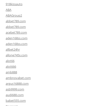
918kissauto
ABA
ABAGroup2
abbet789.com
abbet789.com
acebet789.com
aden168ss.com
aden168ss.com
allbet24hr
allone745s.com
alot66
alot666
amb888
ambnovabet.com
argus16888.com
asb9999.com
audi688.com
babet555.com