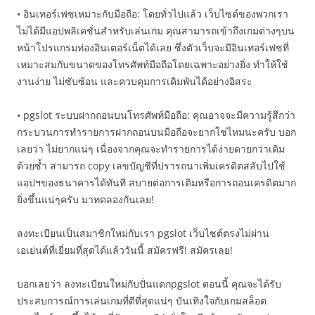
• อินเทอร์เฟซเหมาะกับมือถือ: โดยทั่วไปแล้ว เว็บไซต์ของพวกเรา
ไม่ได้มีแอปพลิเคชั่นสำหรับเล่นเกม คุณสามารถเข้าถึงเกมต่างๆบน
หน้าโปรแกรมท่องอินเตอร์เน็ตได้เลย ซึ่งตัวเว็บจะมีอินเทอร์เฟซที่
เหมาะสมกับขนาดของโทรศัพท์มือถือโดยเฉพาะอย่างยิ่ง ทำให้ใช้
งานง่าย ไม่ซับซ้อน และควบคุมการเดิมพันได้อย่างอิสระ
• pgslot ระบบฝากถอนบนโทรศัพท์มือถือ: คุณอาจจะมีความรู้สึกว่า
กระบวนการทำรายการฝากถอนบนมือถือจะยากใช่ไหมนะครับ บอก
เลยว่า ไม่ยากแน่ๆ เนื่องจากคุณจะทำรายการได้ง่ายดายกว่าเดิม
ด้วยซ้ำ สามารถ copy เลขบัญชีที่ปรารถนาเพิ่มเครดิตสลับไปใช้
แอปฯของธนาคารได้ทันที สบายต่อการเติมหรือการถอนเครดิตมาก
ยิ่งขึ้นแน่ๆครับ มาทดลองกันเลย!
ลงทะเบียนเป็นสมาชิกใหม่กับเรา pgslot เว็บไซต์ตรงไม่ผ่าน
เอเย่นต์ที่เยี่ยมที่สุดได้แล้ววันนี้ สมัครฟรี! สมัครเลย!
บอกเลยว่า ลงทะเบียนใหม่กับปั่นแตกpgslot ตอนนี้ คุณจะได้รับ
ประสบการณ์การเล่นเกมที่ดีที่สุดแน่ๆ บันเทิงใจกับเกมสล็อต