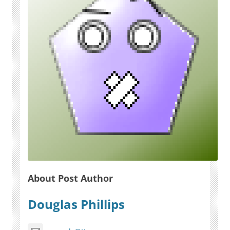
About Post Author
Douglas Phillips