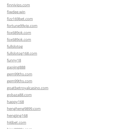
finnivips.com
fiwdee.win
fizz169bet.com
fortune99vip.com
fox689ok.com
fox689ok.com
fullslotpg
fullslotpg168.com
funny18
gaojing888
gem99ths.com
gem99ths.com
goatbetroyalcasino.com
gobaza88.com
happy168
hengheng9899.com
hengjing168
hi6bet.com