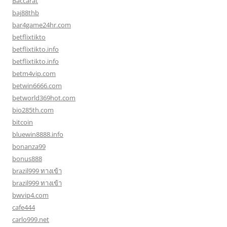
Baccarat
baj88thb
bar4game24hr.com
betflixtikto
betflixtikto.info
betflixtikto.info
betm4vip.com
betwin6666.com
betworld369hot.com
bio285th.com
bitcoin
bluewin8888.info
bonanza99
bonus888
brazil999 ทางเข้า
brazil999 ทางเข้า
bwvip4.com
cafe444
carlo999.net