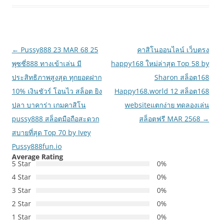
เมนู
←
Pussy888 23 MAR 68 25
คาสิโนออนไลน์ เว็บตรง
นำทาง
พุซซี่888 ทางเข้าเล่น มี
happy168 ใหม่ล่าสุด Top 58 by
เรื่อง
ประสิทธิภาพสูงสุด ทุกยอดฝาก
Sharon สล็อต168
10% เงินชัวร์ โอนไว สล็อต ยิง
Happy168.world 12 สล็อต168
ปลา บาคาร่า เกมคาสิโน
websiteแตกง่าย ทดลองเล่น
pussy888 สล็อตมือถือสะดวก
สล็อตฟรี MAR 2568
→
สบายที่สุด Top 70 by Ivey
Pussy888fun.io
Average Rating
5 Star
0%
4 Star
0%
3 Star
0%
2 Star
0%
1 Star
0%