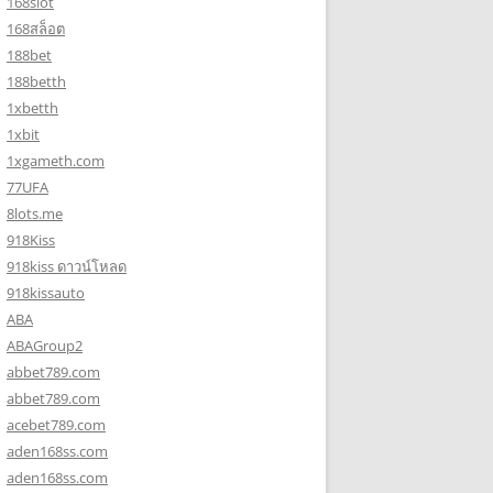
168slot
168สล็อต
188bet
188betth
1xbetth
1xbit
1xgameth.com
77UFA
8lots.me
918Kiss
918kiss ดาวน์โหลด
918kissauto
ABA
ABAGroup2
abbet789.com
abbet789.com
acebet789.com
aden168ss.com
aden168ss.com