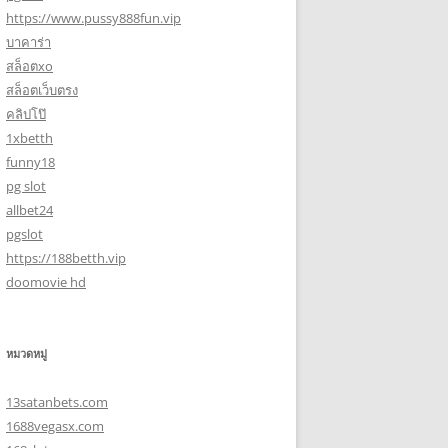
https://www.pussy888fun.vip
บาคาร่า
สล็อตxo
สล็อตเว็บตรง
คลิปโป๊
1xbetth
funny18
pg slot
allbet24
pgslot
https://188betth.vip
doomovie hd
หมวดหมู่
13satanbets.com
1688vegasx.com