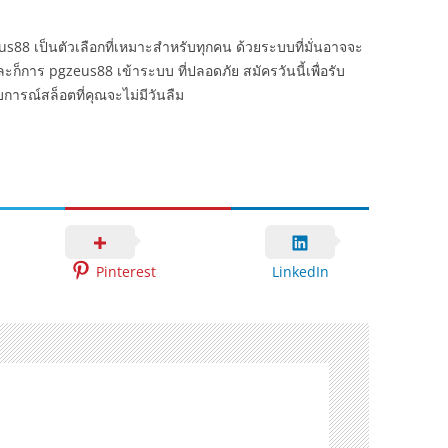
eus88 เป็นตัวเลือกที่เหมาะสำหรับทุกคน ด้วยระบบที่มั่นอาจจะ
ละก็การ pgzeus88 เข้าระบบ ที่ปลอดภัย สมัครวันนี้เพื่อรับ
การณ์สล็อตที่คุณจะไม่มีวันลืม
Pinterest
LinkedIn