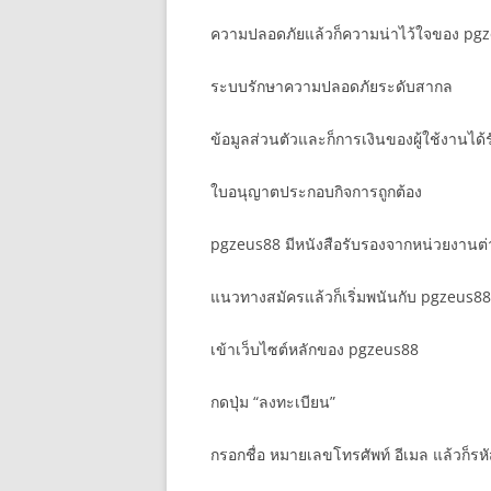
ความปลอดภัยแล้วก็ความน่าไว้ใจของ pg
ระบบรักษาความปลอดภัยระดับสากล
ข้อมูลส่วนตัวและก็การเงินของผู้ใช้งานได้
ใบอนุญาตประกอบกิจการถูกต้อง
pgzeus88 มีหนังสือรับรองจากหน่วยงานต่
แนวทางสมัครแล้วก็เริ่มพนันกับ pgzeus88
เข้าเว็บไซต์หลักของ pgzeus88
กดปุ่ม “ลงทะเบียน”
กรอกชื่อ หมายเลขโทรศัพท์ อีเมล แล้วก็รห