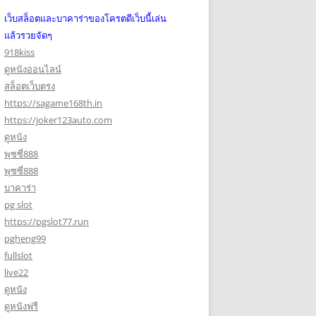
เว็บสล็อตและบาคาร่าของโครตดีเว็บนี้เล่น
แล้วรวยจัดๆ
918kiss
ดูหนังออนไลน์
สล็อตเว็บตรง
https://sagame168th.in
https://joker123auto.com
ดูหนัง
พุซซี่888
พุซซี่888
บาคาร่า
pg slot
https://pgslot77.run
pgheng99
fullslot
live22
ดูหนัง
ดูหนังฟรี