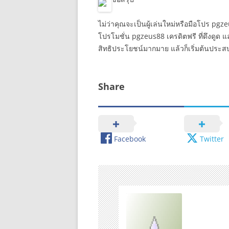
ไม่ว่าคุณจะเป็นผู้เล่นใหม่หรือมือโปร pgz
โปรโมชั่น pgzeus88 เครดิตฟรี ที่ดึงดูด แ
สิทธิประโยชน์มากมาย แล้วก็เริ่มต้นประสบ
Share
Facebook
Twitter