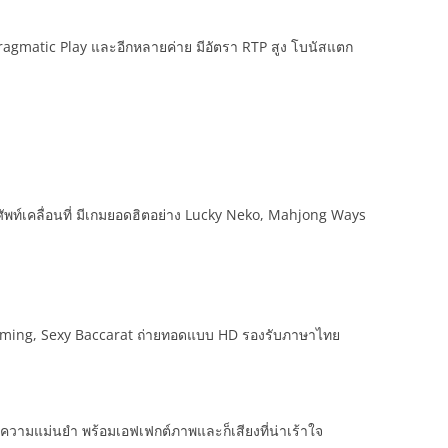
ragmatic Play และอีกหลายค่าย มีอัตรา RTP สูง โบนัสแตก
พท์เคลื่อนที่ มีเกมยอดฮิตอย่าง Lucky Neko, Mahjong Ways
aming, Sexy Baccarat ถ่ายทอดแบบ HD รองรับภาษาไทย
งความแม่นยำ พร้อมเอฟเฟกต์ภาพและก็เสียงที่น่าเร้าใจ