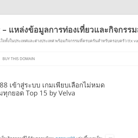
– แหล่งข้อมูลการท่องเที่ยวและกิจกรร
่าสนใจทั้งในประเทศและต่างประเทศ พร้อมกิจกรรมที่ครบครันสำหรับครอบครัว ttx 
ข้าม
ไป
BUY THIS DOMAIN
ยัง
เนื้อหา
 เข้าสู่ระบบ เกมเพียบเลือกไม่หมด
็มทุกยอด Top 15 by Velva