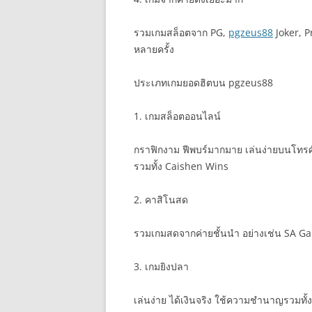
รวมเกมสล็อตจาก PG,
pgzeus88
Joker, P
หลายครั้ง
ประเภทเกมยอดฮิตบน pgzeus88
1. เกมสล็อตออนไลน์
กราฟิกงาม ฟีพบร์มากมาย เล่นง่ายบนโทรศั
รวมทั้ง Caishen Wins
2. คาสิโนสด
รวมเกมสดจากค่ายชั้นนำ อย่างเช่น SA G
3. เกมยิงปลา
เล่นง่าย ได้เงินจริง ใช้ความชำนาญรวมทั้