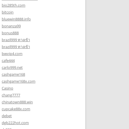
bio285th.com
bitcoin
bluewin8888.info
bonanza99
bonus888
brazil999 ทางเข้า
brazil999 ทางเข้า
bwvip4.com
cafe444
carlo999.net
cashgame168
cashgame168x.com
Casino
chang7777
chinatown888.win
cupcake88x.com
debet
dgb222hot.com