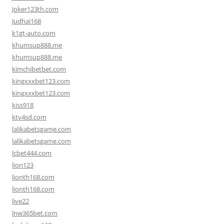
Joker123th.com
Judhai168
k1gt-auto.com
khumsup888.me
khumsup888.me
kimchibetbet.com
kingxxxbet123.com
kingxxxbet123.com
kiss918
ktv4sd.com
lalikabetsgame.com
lalikabetsgame.com
lcbet444.com
lion123
lionth168.com
lionth168.com
live22
lnw365bet.com