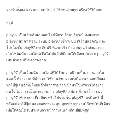
รองรับทั้งยัง iOS และ Android ใช้งานง่ายทุกเครื่องใช้ไม้สอย.
สรุป
play97 เป็นเว็บเดิมพันออนไลน์ที่ครบถ้วนบริบูรณ์ ทั้งยังการ
play97 สมัคร ที่ง่าย ระบบ play97 เข้าระบบ ที่เร็วปลอดภัย และ
โปรโมชั่น play97 เครดิตฟรี ที่แจกจริง ถ้าหากคุณกำลังมองหา
เว็บไซต์พนันออนไลน์เชื่อใจได้แล้วก็มีเกมให้เลือกเล่นครบ play97
เป็นคำตอบที่ไม่ควรพลาด.
play97 เป็นเว็บพนันออนไลน์ที่ได้รับความนิยมเป็นอย่างมากใน
ตอนนี้ ด้วยระบบที่นำสมัย ใช้งานง่าย รวมทั้งมีความปลอดภัยสูง
ทำให้ผู้เล่นอีกทั้งใหม่แล้วก็เก่าสามารถเข้ามาใช้บริการได้อย่าง
แน่ใจ ไม่ว่าจะเป็นกระบวนการ play97 สมัคร ที่รวดเร็ว ระบบ
play97 เข้าระบบ ที่เสถียร หรือโปรโมชั่น play97 เครดิตฟรี ที่
พร้อมแจกให้ผู้เล่นต่อยอดการลงทุน ทุกอย่างถูกรวมไว้ภายในที่เดียว
เพื่อให้คุณได้รับประสบการณ์การเล่นเกมที่ดีเยี่ยมที่สุด.