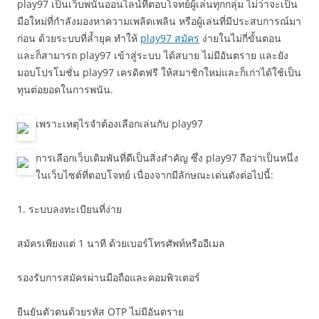
play97 เป็นเว็บพนันออนไลน์ที่ตอบโจทย์ผู้เล่นทุกกลุ่ม ไม่ว่าจะเป็น
มือใหม่ที่กำลังมองหาความเพลิดเพลิน หรือผู้เล่นที่มีประสบการณ์มา
ก่อน ด้วยระบบที่ล้ำยุค ทำให้
play97 สมัคร
ง่ายในไม่กี่ขั้นตอน
และก็สามารถ play97 เข้าสู่ระบบ ได้สบาย ไม่มีอันตราย และยัง
มอบโปรโมชั่น play97 เครดิตฟรี ให้สมาชิกใหม่และก็เก่าได้ใช้เป็น
ทุนต่อยอดในการพนัน.
เพราะเหตุไรจำต้องเลือกเล่นกับ play97
การเลือกเว็บเดิมพันที่ดีเป็นสิ่งสำคัญ ซึ่ง play97 ถือว่าเป็นหนึ่ง
ในเว็บไซต์ที่ตอบโจทย์ เนื่องจากมีลักษณะเด่นดังต่อไปนี้:
1. ระบบลงทะเบียนที่ง่าย
สมัครเพียงแต่ 1 นาที ด้วยเบอร์โทรศัพท์หรืออีเมล
รองรับการสมัครผ่านมือถือและคอมพิวเตอร์
ยืนยันตัวตนด้วยรหัส OTP ไม่มีอันตราย