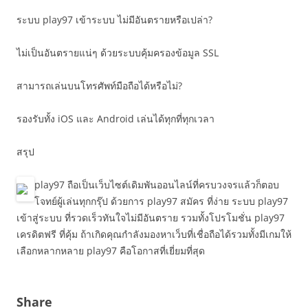
ระบบ play97 เข้าระบบ ไม่มีอันตรายหรือเปล่า?
ไม่เป็นอันตรายแน่ๆ ด้วยระบบคุ้มครองข้อมูล SSL
สามารถเล่นบนโทรศัพท์มือถือได้หรือไม่?
รองรับทั้ง iOS และ Android เล่นได้ทุกที่ทุกเวลา
สรุป
play97 ถือเป็นเว็บไซต์เดิมพันออนไลน์ที่ครบวงจรแล้วก็ตอบ
โจทย์ผู้เล่นทุกกรุ๊ป ด้วยการ play97 สมัคร ที่ง่าย ระบบ play97
เข้าสู่ระบบ ที่รวดเร็วทันใจไม่มีอันตราย รวมทั้งโปรโมชั่น play97
เครดิตฟรี ที่คุ้ม ถ้าเกิดคุณกำลังมองหาเว็บที่เชื่อถือได้รวมทั้งมีเกมให้
เลือกหลากหลาย play97 คือโอกาสที่เยี่ยมที่สุด
Share