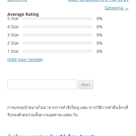
Georgina
→
Average Rating
5 Star
0%
4 Star
0%
3 Star
0%
2 Star
0%
1 Star
0%
(Add your review)
ค้นหา
สำหรับ:
การบรรลุเป้าหมายไม่มาจากการทำสิ่งใหญ่ แต่มาจากวิธีการทำสิ่งเล็กๆที่
รับรองตัวตนรวมทั้งความอุตสาหะแต่ละวัน