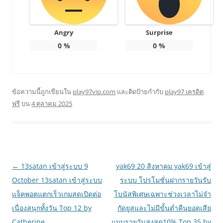
Angry
Surprise
0
%
0
%
ข้อความนี้ถูกเขียนใน
play97vip.com
และติดป้ายกำกับ
play97 เครดิต
ฟรี
บน
4 ตุลาคม 2025
เมนู
←
13satan เข้าสู่ระบบ 9
yak69 20 สิงหาคม yak69 เข้าสู่
นำทาง
October 13satan เข้าสู่ระบบ
ระบบ โปรโมชั่นฝากรายวันรับ
เรื่อง
แจ็คพอตแตกเร็วเกมสดเปิดต่อ
โบนัสพิเศษเฉพาะช่วงเวลาไม่จำ
เนื่องสนุกทั้งวัน Top 12 by
กัดยูสและไม่มีขั้นต่ำคืนยอดเสีย
Catherine
แบบรายวันสูงสุด10% Top 35 by