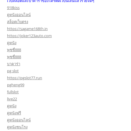
เว็บสล็อตและบาคาร่าของโครตดีเว็บนี้เล่นแล้วรวยจัดๆ
918kiss
ดูหนังออนไลน์
สล็อตเว็บตรง
https://sagame168th.in
https://joker123auto.com
ดูหนัง
พุซซี่888
พุซซี่888
บาคาร่า
pg slot
https://pgslot77.run
pgheng99
fullslot
live22
ดูหนัง
ดูหนังฟรี
ดูหนังออนไลน์
ดูหนังชนโรง