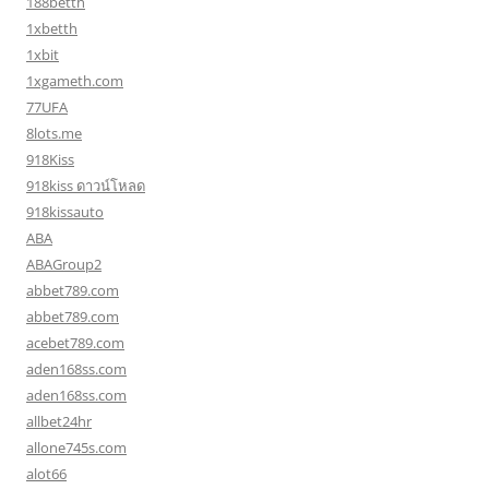
188betth
1xbetth
1xbit
1xgameth.com
77UFA
8lots.me
918Kiss
918kiss ดาวน์โหลด
918kissauto
ABA
ABAGroup2
abbet789.com
abbet789.com
acebet789.com
aden168ss.com
aden168ss.com
allbet24hr
allone745s.com
alot66