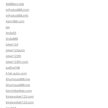
ib888pro.bet
infyplus888.com
infyplus888.info
item388.com
jav
Jinda55
jinda888
Joker123
joker123auto
joker123th
Joker123th.com
Judhai168
k1gt-auto.com
khumsup888.me
khumsup888.me
kimchibetbet.com
kingxxxbet123.com
kingxxxbet123.com