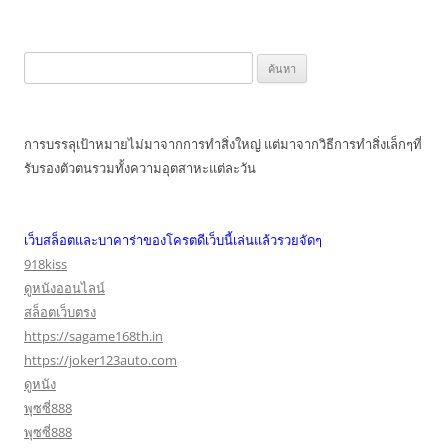
ค้นหา
สำหรับ:
การบรรลุเป้าหมายไม่มาจากการทำสิ่งใหญ่ แต่มาจากวิธีการทำสิ่งเล็กๆที่
รับรองตัวตนรวมทั้งความอุตสาหะแต่ละวัน
เว็บสล็อตและบาคาร่าของโครตดีเว็บนี้เล่นแล้วรวยจัดๆ
918kiss
ดูหนังออนไลน์
สล็อตเว็บตรง
https://sagame168th.in
https://joker123auto.com
ดูหนัง
พุซซี่888
พุซซี่888