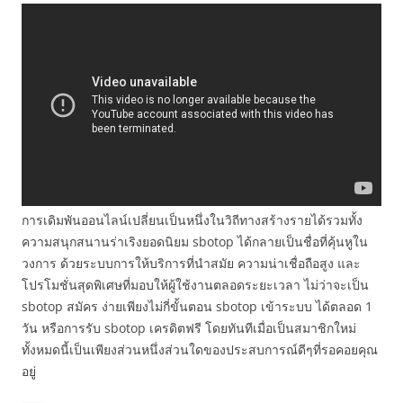
การเดิมพันออนไลน์เปลี่ยนเป็นหนึ่งในวิถีทางสร้างรายได้รวมทั้ง
ความสนุกสนานร่าเริงยอดนิยม sbotop ได้กลายเป็นชื่อที่คุ้นหูใน
วงการ ด้วยระบบการให้บริการที่นำสมัย ความน่าเชื่อถือสูง และ
โปรโมชั่นสุดพิเศษที่มอบให้ผู้ใช้งานตลอดระยะเวลา ไม่ว่าจะเป็น
sbotop สมัคร ง่ายเพียงไม่กี่ขั้นตอน sbotop เข้าระบบ ได้ตลอด 1
วัน หรือการรับ sbotop เครดิตฟรี โดยทันทีเมื่อเป็นสมาชิกใหม่
ทั้งหมดนี้เป็นเพียงส่วนหนึ่งส่วนใดของประสบการณ์ดีๆที่รอคอยคุณ
อยู่