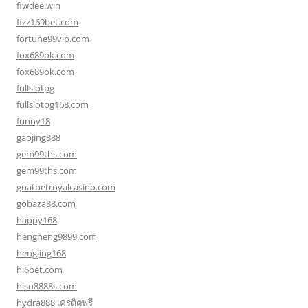
fiwdee.win
fizz169bet.com
fortune99vip.com
fox689ok.com
fox689ok.com
fullslotpg
fullslotpg168.com
funny18
gaojing888
gem99ths.com
gem99ths.com
goatbetroyalcasino.com
gobaza88.com
happy168
hengheng9899.com
hengjing168
hi6bet.com
hiso8888s.com
hydra888 เครดิตฟรี