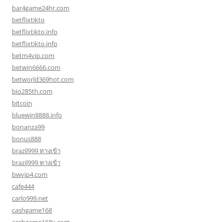
bar4game24hr.com
betflixtikto
betflixtikto.info
betflixtikto.info
betm4vip.com
betwin6666.com
betworld369hot.com
bio285th.com
bitcoin
bluewin8888.info
bonanza99
bonus888
brazil999 ทางเข้า
brazil999 ทางเข้า
bwvip4.com
cafe444
carlo999.net
cashgame168