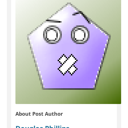
About Post Author