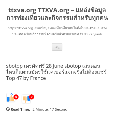
ttxva.org TTXVA.org – แหล่งข้อมูล
การท่องเที่ยวและกิจกรรมสำหรับทุกคน
https://ttxva.org เสนอข้อมูลท่องเที่ยวที่น่าสนใจทั้งในประเทศและต่าง
ประเทศ พร้อมกิจกรรมที่ครบครันสำหรับครอบครัว ttx vanganh
ข้าม
เมนู
ไป
ยัง
เนื้อหา
sbotop เครดิตฟรี 28 June sbotop เล่นตอน
ไหนก็แตกสมัครใช้แค่เบอร์แจกจริงไม่ต้องแชร์
Top 47 by France
0
0
Read Time:
2 Minute, 17 Second