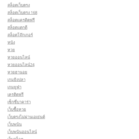
สล็อตเว็บตรง
สล็อตเว็บตรง 168
สล็อตเเครดิตฟรี
สล็อตแตกดี
สล็อตโจ๊กเกอร์
หนัง
หวย
หวยออนไลน์
หวยออนไลน์24
หวยฮานอย
เกมยิงปลา
เกมยูฟ่า
เครดิตฟรี
เซ็กซี่บาคาร่า
เว็บซื้อหวย
เว็บตรงไม่ผ่านเอเย่นต์
เว็บพนัน
เว็บพนันออนไลน์