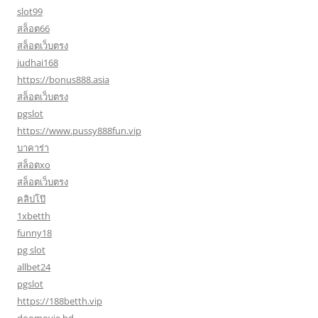
slot99
สล็อต66
สล็อตเว็บตรง
judhai168
https://bonus888.asia
สล็อตเว็บตรง
pgslot
https://www.pussy888fun.vip
บาคาร่า
สล็อตxo
สล็อตเว็บตรง
คลิปโป๊
1xbetth
funny18
pg slot
allbet24
pgslot
https://188betth.vip