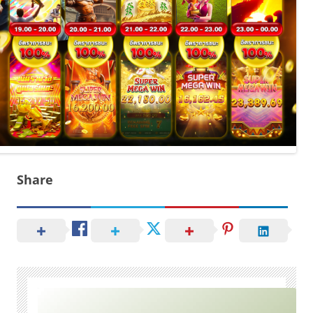
Share