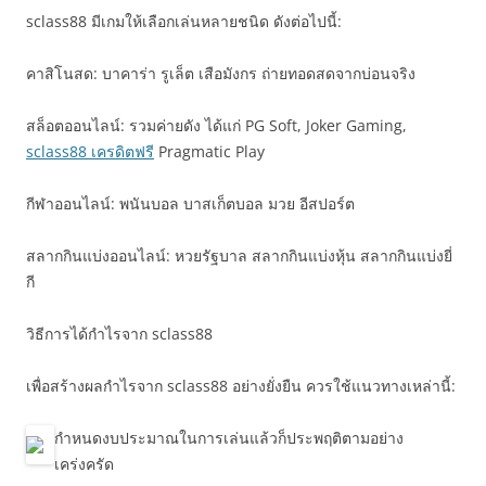
sclass88 มีเกมให้เลือกเล่นหลายชนิด ดังต่อไปนี้:
คาสิโนสด: บาคาร่า รูเล็ต เสือมังกร ถ่ายทอดสดจากบ่อนจริง
สล็อตออนไลน์: รวมค่ายดัง ได้แก่ PG Soft, Joker Gaming,
sclass88 เครดิตฟรี
Pragmatic Play
กีฬาออนไลน์: พนันบอล บาสเก็ตบอล มวย อีสปอร์ต
สลากกินแบ่งออนไลน์: หวยรัฐบาล สลากกินแบ่งหุ้น สลากกินแบ่งยี่
กี
วิธีการได้กำไรจาก sclass88
เพื่อสร้างผลกำไรจาก sclass88 อย่างยั่งยืน ควรใช้แนวทางเหล่านี้:
กำหนดงบประมาณในการเล่นแล้วก็ประพฤติตามอย่าง
เคร่งครัด