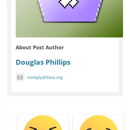
About Post Author
Douglas Phillips
noreply@ttxva.org