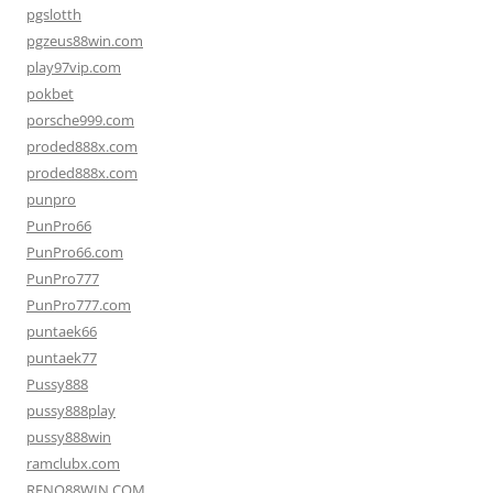
pgslotth
pgzeus88win.com
play97vip.com
pokbet
porsche999.com
proded888x.com
proded888x.com
punpro
PunPro66
PunPro66.com
PunPro777
PunPro777.com
puntaek66
puntaek77
Pussy888
pussy888play
pussy888win
ramclubx.com
RENO88WIN.COM