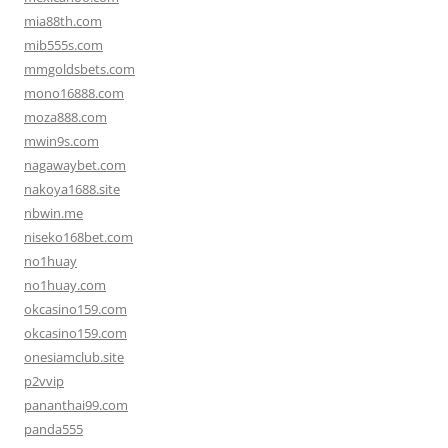
mia88th.com
mib555s.com
mmgoldsbets.com
mono16888.com
moza888.com
mwin9s.com
nagawaybet.com
nakoya1688.site
nbwin.me
niseko168bet.com
no1huay
no1huay.com
okcasino159.com
okcasino159.com
onesiamclub.site
p2vvip
pananthai99.com
panda555