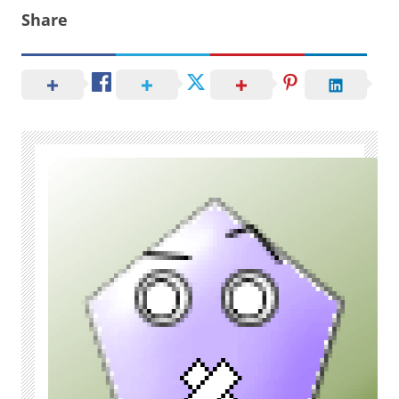
Share