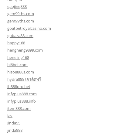
gaojing888
gem99ths.com
gem99ths.com
goatbetroyalcasino.com
gobaza88.com
happy168
hengheng9899.com
hengjing168
hi6bet.com
hiso8888s.com
hydra888 เครดิตฟรี
ib888pro.bet
infyplus888.com
infyplus888.info
item388.com
jav
Jinda55
jinda888