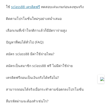
ใช้
sclass88 เครดิตฟรี
ทดสอบเล่นเกมก่อนลงทุนจริง
ติดตามโปรโมชั่นใหม่ๆอย่างสม่ำเสมอ
เลือกเกมที่เข้าใจกติกาแล้วก็มีอัตราจ่ายสูง
ปัญหาที่พบได้ทั่วไป (FAQ)
สมัคร sclass88 มีค่าใช้จ่ายไหม?
สมัครเป็นสมาชิก sclass88 ฟรี ไม่มีค่าใช้จ่าย
เครดิตฟรีถอนเป็นเงินจริงได้หรือไม่?
สามารถถอนได้จริงเมื่อกระทำตามข้อตกลงโปรโมชั่น
ลืมรหัสผ่านจะต้องทำเช่นไร?