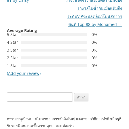
81 by Daisy
รางวัลได้จริงกล่องแต่ละใบมีของ
รางวัลไม่ซ้ำกันเมื่อแต้มถึง
ระดับVIPจะปลดล็อกโบนัสถาวร
ทันที Top 88 by Mohamed
→
Average Rating
5 Star
0%
4 Star
0%
3 Star
0%
2 Star
0%
1 Star
0%
(Add your review)
ค้นหา
สำหรับ:
การบรรลุเป้าหมายไม่มาจากการทำสิ่งใหญ่ แต่มาจากวิธีการทำสิ่งเล็กๆที่
รับรองตัวตนรวมทั้งความอุตสาหะแต่ละวัน