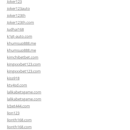
Joker123
joker123auto
joker123th
Joker123th.com
Judhai168
k1gt-auto.com
khumsup888.me
khumsup888.me
kimchibetbet.com
kingxxxbet123.com
kingxxxbet123.com
kiss918
ktv4sd.com
lalikabetsgame.com
lalikabetsgame.com
lcbet444.com
lion123
lionth168.com
lionth168.com