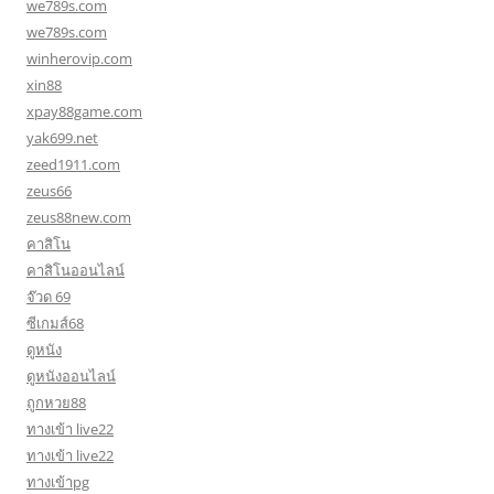
we789s.com
we789s.com
winherovip.com
xin88
xpay88game.com
yak699.net
zeed1911.com
zeus66
zeus88new.com
คาสิโน
คาสิโนออนไลน์
จ๊วด 69
ซีเกมส์68
ดูหนัง
ดูหนังออนไลน์
ถูกหวย88
ทางเข้า live22
ทางเข้า live22
ทางเข้าpg