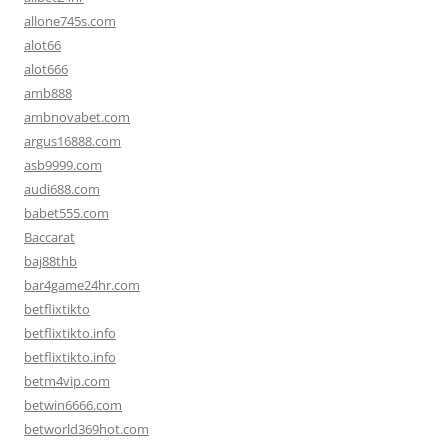
allone745s.com
alot66
alot666
amb888
ambnovabet.com
argus16888.com
asb9999.com
audi688.com
babet555.com
Baccarat
baj88thb
bar4game24hr.com
betflixtikto
betflixtikto.info
betflixtikto.info
betm4vip.com
betwin6666.com
betworld369hot.com