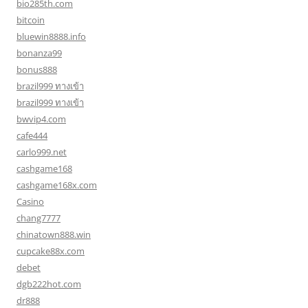
bio285th.com
bitcoin
bluewin8888.info
bonanza99
bonus888
brazil999 ทางเข้า
brazil999 ทางเข้า
bwvip4.com
cafe444
carlo999.net
cashgame168
cashgame168x.com
Casino
chang7777
chinatown888.win
cupcake88x.com
debet
dgb222hot.com
dr888