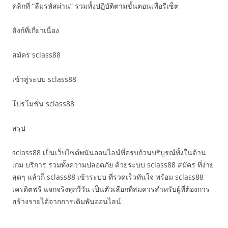
คลิกที่ “ลืมรหัสผ่าน” รวมทั้งปฏิบัติตามขั้นตอนเพื่อรีเซ็ต
ลิงก์ที่เกี่ยวเนื่อง
สมัคร sclass88
เข้าสู่ระบบ sclass88
โปรโมชั่น sclass88
สรุป
sclass88 เป็นเว็บไซต์พนันออนไลน์ที่ครบถ้วนบริบูรณ์ทั้งในด้าน
เกม บริการ รวมทั้งความปลอดภัย ด้วยระบบ sclass88 สมัคร ที่ง่าย
สุดๆ แล้วก็ sclass88 เข้าระบบ ที่รวดเร็วทันใจ พร้อม sclass88
เครดิตฟรี แจกจริงทุกวี่วัน เป็นตัวเลือกที่สมควรสำหรับผู้ที่ต้องการ
สร้างรายได้จากการเดิมพันออนไลน์