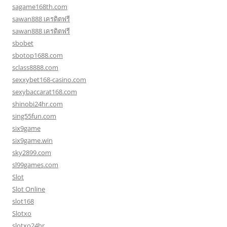
sagame168th.com
sawan888 เครดิตฟรี
sawan888 เครดิตฟรี
sbobet
sbotop1688.com
sclass8888.com
sexxybet168-casino.com
sexybaccarat168.com
shinobi24hr.com
sing55fun.com
six9game
six9game.win
sky2899.com
sl99games.com
Slot
Slot Online
slot168
Slotxo
slotxo24hr