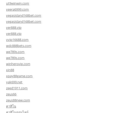
ut9winwin.com
veera6999.com
vegasisland168bet.com
vegasisland168bet.com
ver888.vip
ver888.vip
vvip16688.com
wdc888bets.com
we789s.com
we789s.com
winherovip.com
xin88
xpay88game.com
yak699.net
zeed1911.com
zeus66
zeus88new.com
คาสิโน
คาสิโนออนไลน์