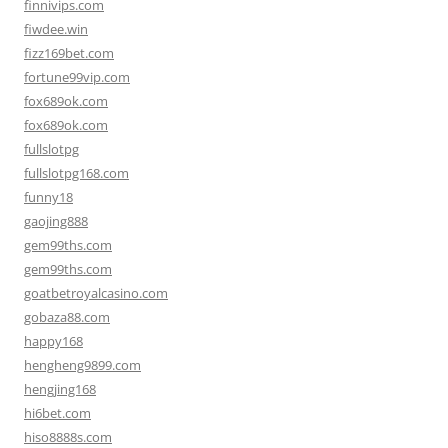
finnivips.com
fiwdee.win
fizz169bet.com
fortune99vip.com
fox689ok.com
fox689ok.com
fullslotpg
fullslotpg168.com
funny18
gaojing888
gem99ths.com
gem99ths.com
goatbetroyalcasino.com
gobaza88.com
happy168
hengheng9899.com
hengjing168
hi6bet.com
hiso8888s.com