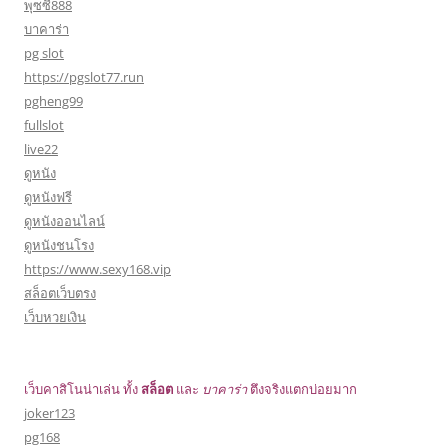
พุซซี่888
บาคาร่า
pg slot
https://pgslot77.run
pgheng99
fullslot
live22
ดูหนัง
ดูหนังฟรี
ดูหนังออนไลน์
ดูหนังชนโรง
https://www.sexy168.vip
สล็อตเว็บตรง
เว็บหวยเงิน
เว็บคาสิโนน่าเล่น ทั้ง
สล็อต
และ
บาคาร่า
ตึงจริงแตกบ่อยมาก
joker123
pg168