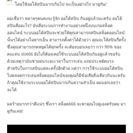
โดยใช้ออโต้สปินมากเกินไป จะเป็นอย่างไร มาดูกัน!
ผมเชื่อว่า หลายๆคนคงจะรู้จัก ออโต้สปิน กันอยู่แล้วนะครับ ออโต้
สปินคืออะไร? มันคือระบบการทำงานอย่างหนึ่งบนเกมสล็อต
ออนไลน์ ระบบออโต้สปินจะช่วยให้คุณสามารถสปินสล็อตออนไลน์
นั้นๆได้อย่างไม่ยากเย็น สามารถตั้งค่าได้ด้วยว่า คุณจะให้สปินกี่ครั้ง
ซึ่งคุณสามารถกดหยุดได้ทุกครั้ง จะต้องบอกเลยว่า กว่า 90% ของ
คนเล่น slot66 ยังไงก็ต้องเคยใช้ระบบออโต้สปินกันอยู่แล้วขอรับ
ด้วยเหตุว่ามันช่วยย่นระยะเวลาในการเล่น แถมประหยัดแรง
สำหรับในการสปินแต่ละครั้งอีกด้วย แต่ว่า การใช้ระบบออโต้สปิน
ไปตลอดการเล่นสล็อตออนไลน์ของคุณก็มีข้อเสียสิ่งเดียวกันนะครับ
ถ้าคุณใช้งานระบบออโต้สปินมากเกินความจำเป็น ผมบอกเลยว่า
จะได้
ผลร้ายมากกว่าดีแน่ๆ ซึ่งเรา สล็อต666 จะพาคุณไปดูเองครับผม มา
ดูกันเลย!