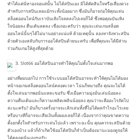
ทำได้แค่นั่หาองจอแค่นั้น ไม่ได้สปินเอง มิได้ตัดสินใจหรือเสี่ยงดวง
สำหรับการสปินเลยแม้กระทั้งน้อยมาก ซึ่งมันก็อาจก่อให้คุณเล่น
สล็อตออนไลน์กับเราบันเทิงใจลดลงไปเลยก็ได้ ซึ่งพอคุณบันเทิง
ใจน้อยลง ตื่นเต้นลดลง เชื่อเถอะครับว่า คุณจะเล่นเกมสล็อต
ออนไลน์นั้นๆได้ไม่นานอย่างแน่แท้ ด้วยเหตุนั้น ลองหาจังหวะสปิน
ด้วยตัวเองสลับกับการออโต้สปินด้วยนะครับ เพื่อที่คุณจะได้มีส่วน
ร่วมกับเกมให้สูงที่สุดด้วย
3. Slot66 ออโต้สปินอาจทำให้คุณไม่ตั้งใจเล่นมากพอ
อย่างที่ผมบอกไป การใช้ระบบออโต้สปินอาจจะทำให้คุณไม่ได้มอง
หน้าจอเกมสล็อตออนไลน์ตลอดเวลา โน่นก็หมายถึง คุณจะไม่ได้
ตั้งใจเล่นมากพอนั่นแหละขอรับ ซึ่งเมื่อความมุ่งมั่นเล่นน้อยลง
ความตื่นเต้นและก็ความเพลิดเพลินน้อยลง คุณว่าจะคืออะไรถัดไป
ล่ะนะครับ? มันก็บางครั้งอาจจะเลิกเล่นทั้งที่ไม่ได้ผลกำไรอะไรเลย
หรือบางทีก็อาจจะเสียเงินทั้งผองเลยก็ได้ เนื่องจากว่าคุณขาดความ
ตั้งอกตั้งใจสำหรับการเล่นไปแล้ว เพราะฉะนั้น คุณควรจะสปินด้วย
ตัวเองบ้าง แล้วก็ถ้าเกิดใช้ออโต้สปินก็จำเป็นต้องมานะมองดูจอให้
ได้ตลอดนั่นเองขอรับ