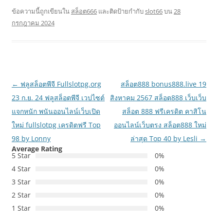
ข้อความนี้ถูกเขียนใน
สล็อต666
และติดป้ายกำกับ
slot66
บน
28
กรกฎาคม 2024
เมนู
←
ฟลูสล็อตพีจี Fullslotpg.org
สล็อต888 bonus888.live 19
นำทาง
23 ก.ย. 24 ฟลูสล็อตพีจี เวปไซต์
สิงหาคม 2567 สล็อต888 เว็บเว็บ
เรื่อง
แจกหนัก พนันออนไลน์เว็บเปิด
สล็อต 888 ฟรีเครดิต คาสิโน
ใหม่ fullslotpg เครดิตฟรี Top
ออนไลน์เว็บตรง สล็อต888 ใหม่
98 by Lonny
ล่าสุด Top 40 by Lesli
→
Average Rating
5 Star
0%
4 Star
0%
3 Star
0%
2 Star
0%
1 Star
0%