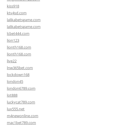
kiss918
ktv4sd.com
lalikabetsgame.com
lalikabetsgame.com
lcbet444.com
lion123
lionth168.com
lionth168.com
live22
lnw365bet.com
lockdown168
london45
london6789.com
lot888
luckycat789.com
lux555.net
m4newonline.com
mac1bet789.com