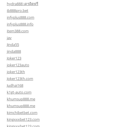
hydra888 เครดิตฟรี
ib888pro.bet
infyplus888.com
infyplus888.info
item388.com
jav
Jinda55
jinda888
Joker123
joker123auto
joker123th
Joker123th.com
Judhai168
k1gt-auto.com
khumsup888.me
khumsup888.me
kimchibetbet.com
kingxxxbet123.com
kingxxxbet123.com