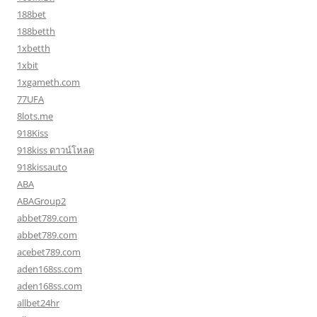
188bet
188betth
1xbetth
1xbit
1xgameth.com
77UFA
8lots.me
918Kiss
918kiss ดาวน์โหลด
918kissauto
ABA
ABAGroup2
abbet789.com
abbet789.com
acebet789.com
aden168ss.com
aden168ss.com
allbet24hr