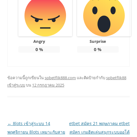
Angry
Surprise
0
%
0
%
ข้อความนี้ถูกเขียนใน
spbetflik888.com
และติดป้ายกำกับ
spbetflik88
เข้าสู่ระบบ
บน
12 กรกฎาคม 2025
เมนู
←
8lots เข้าสู่ระบบ 14
etbet สมัคร 21 พฤษภาคม etbet
นำทาง
พฤศจิกายน 8lots เหมาะกับสาย
สมัคร เกมฮิตเล่นสนุกระบบออโต้