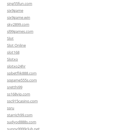
sing55fun.com
six9game
six9game.win
sky2899.com
sl99games.com
Slot
Slot Online
slot168
Slotxo
slotxo24hr
spbetflik888.com
sqgame555s.com
sretthi99
ss168vip.com
ssc915casino.com
ssru
starrich99.com
sudyod888s.com
sunny9999club.net