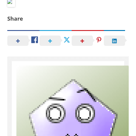
Share