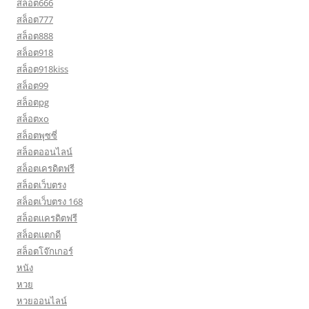
สล็อต666
สล็อต777
สล็อต888
สล็อต918
สล็อต918kiss
สล็อต99
สล็อตpg
สล็อตxo
สล็อตพุซซี่
สล็อตออนไลน์
สล็อตเครดิตฟรี
สล็อตเว็บตรง
สล็อตเว็บตรง 168
สล็อตเเครดิตฟรี
สล็อตแตกดี
สล็อตโจ๊กเกอร์
หนัง
หวย
หวยออนไลน์