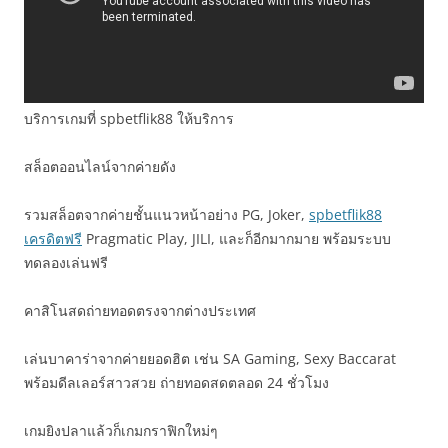
บริการเกมที่ spbetflik88 ให้บริการ
สล็อตออนไลน์จากค่ายดัง
รวมสล็อตจากค่ายชั้นแนวหน้าอย่าง PG, Joker,
spbetflik88
เครดิตฟรี
Pragmatic Play, JILI, และก็อีกมากมาย พร้อมระบบ
ทดลองเล่นฟรี
คาสิโนสดถ่ายทอดตรงจากต่างประเทศ
เล่นบาคาร่าจากค่ายยอดฮิต เช่น SA Gaming, Sexy Baccarat
พร้อมดีลเลอร์สาวสวย ถ่ายทอดสดตลอด 24 ชั่วโมง
เกมยิงปลาแล้วก็เกมกราฟิกใหม่ๆ