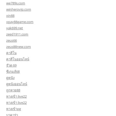
we789s.com
winherovip.com
xin88
xpay88game.com
yak699.net
zeed1911.com
zeus66
zeus88new.com
คาสิโน
คาสิโนออนไลน์
จ๊วด 69
ซีเกมส์68
ดูหนัง
ดูหนังออนไลน์
ถูกหวย88
ทางเข้า live22
ทางเข้า live22
ทางเข้าpg
บาคาร่า