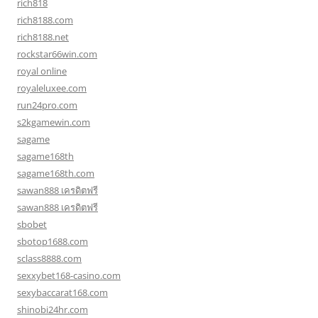
rich818
rich8188.com
rich8188.net
rockstar66win.com
royal online
royaleluxee.com
run24pro.com
s2kgamewin.com
sagame
sagame168th
sagame168th.com
sawan888 เครดิตฟรี
sawan888 เครดิตฟรี
sbobet
sbotop1688.com
sclass8888.com
sexxybet168-casino.com
sexybaccarat168.com
shinobi24hr.com