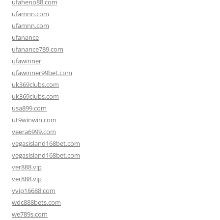
ufaheno88.com
ufamnn.com
ufamnn.com
ufanance
ufanance789.com
ufawinner
ufawinner99bet.com
uk369clubs.com
uk369clubs.com
usa899.com
ut9winwin.com
veera6999.com
vegasisland168bet.com
vegasisland168bet.com
ver888.vip
ver888.vip
vvip16688.com
wdc888bets.com
we789s.com