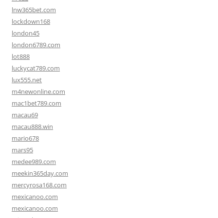
lnw365bet.com
lockdown168
london45
london6789.com
lot888
luckycat789.com
lux555.net
m4newonline.com
mac1bet789.com
macau69
macau888.win
mario678
mars95
medee989.com
meekin365day.com
mercyrosa168.com
mexicanoo.com
mexicanoo.com