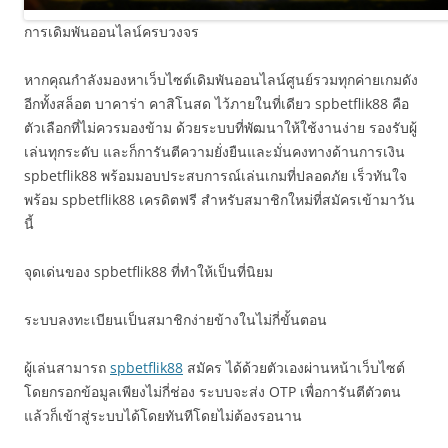
การเดิมพันออนไลน์ครบวงจร
หากคุณกำลังมองหาเว็บไซต์เดิมพันออนไลน์ศูนย์รวมทุกค่ายเกมดัง
อีกทั้งสล็อต บาคาร่า คาสิโนสด ไว้ภายในที่เดียว spbetflik88 คือ
ตัวเลือกที่ไม่ควรมองข้าม ด้วยระบบที่พัฒนาให้ใช้งานง่าย รองรับผู้
เล่นทุกระดับ และก็การันตีความยั่งยืนและมั่นคงทางด้านการเงิน
spbetflik88 พร้อมมอบประสบการณ์เล่นเกมที่ปลอดภัย เร็วทันใจ
พร้อม spbetflik88 เครดิตฟรี สำหรับสมาชิกใหม่ที่สมัครเข้ามาวัน
นี้
จุดเด่นของ spbetflik88 ที่ทำให้เป็นที่นิยม
ระบบลงทะเบียนเป็นสมาชิกง่ายข้างในไม่กี่ขั้นตอน
ผู้เล่นสามารถ
spbetflik88
สมัคร ได้ด้วยตัวเองผ่านหน้าเว็บไซต์
โดยกรอกข้อมูลเพียงไม่กี่ช่อง ระบบจะส่ง OTP เพื่อการันตีตัวตน
แล้วก็เข้าสู่ระบบได้โดยทันทีโดยไม่ต้องรอนาน