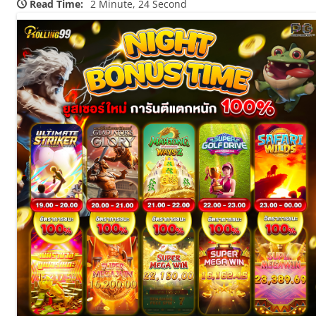
Read Time:
2 Minute, 24 Second