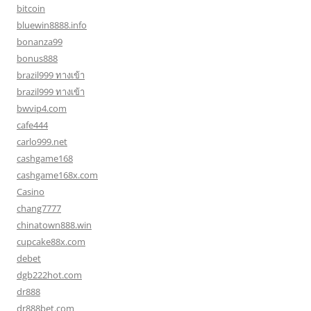
bitcoin
bluewin8888.info
bonanza99
bonus888
brazil999 ทางเข้า
brazil999 ทางเข้า
bwvip4.com
cafe444
carlo999.net
cashgame168
cashgame168x.com
Casino
chang7777
chinatown888.win
cupcake88x.com
debet
dgb222hot.com
dr888
dr888bet.com