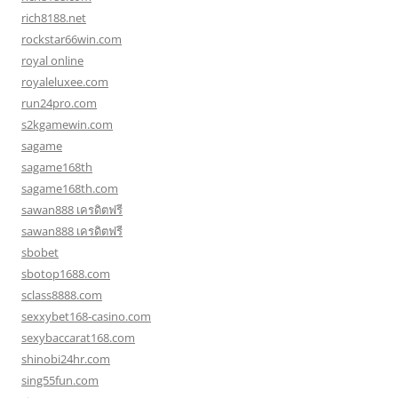
rich8188.net
rockstar66win.com
royal online
royaleluxee.com
run24pro.com
s2kgamewin.com
sagame
sagame168th
sagame168th.com
sawan888 เครดิตฟรี
sawan888 เครดิตฟรี
sbobet
sbotop1688.com
sclass8888.com
sexxybet168-casino.com
sexybaccarat168.com
shinobi24hr.com
sing55fun.com