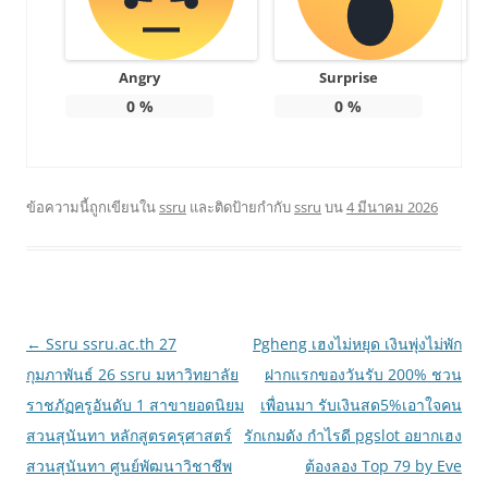
Angry
Surprise
0
%
0
%
ข้อความนี้ถูกเขียนใน
ssru
และติดป้ายกำกับ
ssru
บน
4 มีนาคม 2026
เมนู
←
Ssru ssru.ac.th 27
Pgheng เฮงไม่หยุด เงินพุ่งไม่พัก
นำทาง
กุมภาพันธ์ 26 ssru มหาวิทยาลัย
ฝากแรกของวันรับ 200% ชวน
เรื่อง
ราชภัฏครูอันดับ 1 สาขายอดนิยม
เพื่อนมา รับเงินสด5%เอาใจคน
สวนสุนันทา หลักสูตรครุศาสตร์
รักเกมดัง กำไรดี pgslot อยากเฮง
สวนสุนันทา ศูนย์พัฒนาวิชาชีพ
ต้องลอง Top 79 by Eve