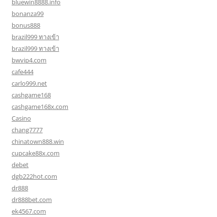
bluewin8888.info
bonanza99
bonus888
brazil999 ทางเข้า
brazil999 ทางเข้า
bwvip4.com
cafe444
carlo999.net
cashgame168
cashgame168x.com
Casino
chang7777
chinatown888.win
cupcake88x.com
debet
dgb222hot.com
dr888
dr888bet.com
ek4567.com