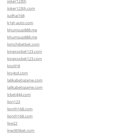
joker123th
Joker123th.com
Judhai168
k1gt-auto.com
khumsup888.me
khumsup888.me
kimchibetbet.com
kingxxxbet123.com
kingxxxbet123.com
kiss918
ktv4sd.com
lalikabetsgame.com
lalikabetsgame.com
lcbet444.com
lion123
lionth168.com
lionth168.com
live22
lnw365bet.com