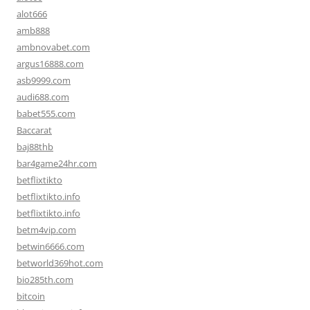
alot666
amb888
ambnovabet.com
argus16888.com
asb9999.com
audi688.com
babet555.com
Baccarat
baj88thb
bar4game24hr.com
betflixtikto
betflixtikto.info
betflixtikto.info
betm4vip.com
betwin6666.com
betworld369hot.com
bio285th.com
bitcoin