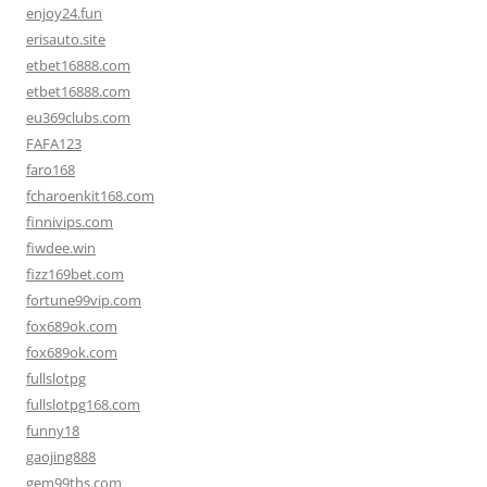
enjoy24.fun
erisauto.site
etbet16888.com
etbet16888.com
eu369clubs.com
FAFA123
faro168
fcharoenkit168.com
finnivips.com
fiwdee.win
fizz169bet.com
fortune99vip.com
fox689ok.com
fox689ok.com
fullslotpg
fullslotpg168.com
funny18
gaojing888
gem99ths.com