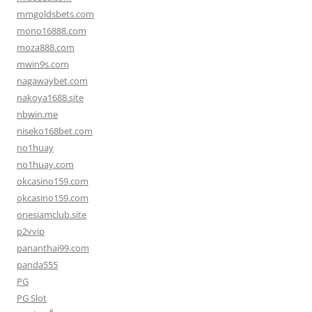
mmgoldsbets.com
mono16888.com
moza888.com
mwin9s.com
nagawaybet.com
nakoya1688.site
nbwin.me
niseko168bet.com
no1huay
no1huay.com
okcasino159.com
okcasino159.com
onesiamclub.site
p2vvip
pananthai99.com
panda555
PG
PG Slot