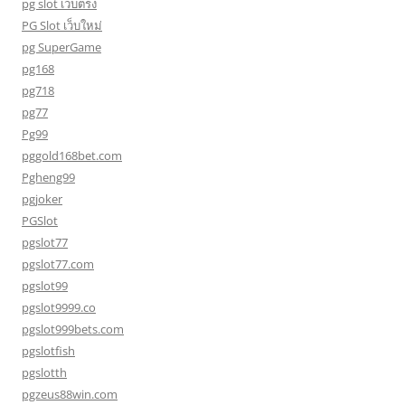
pg slot เว็บตรง
PG Slot เว็บใหม่
pg SuperGame
pg168
pg718
pg77
Pg99
pggold168bet.com
Pgheng99
pgjoker
PGSlot
pgslot77
pgslot77.com
pgslot99
pgslot9999.co
pgslot999bets.com
pgslotfish
pgslotth
pgzeus88win.com