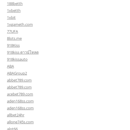
188betth
1xbetth
1xbit
1xgameth.com
77UFA
8lots.me
918Kiss
918kiss ดาวน์โหลด
918kissauto
ABA
ABAGroup2
abbet789.com
abbet789.com
acebet789.com
aden168ss.com
aden168ss.com
allbet24hr
allone745s.com
alot66