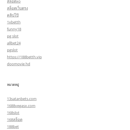
สล็อตxo
สล็อตเว็บตรง
คลิปโป๊
1xbetth
funny18
pg slot
allbet24
pgslot
https://188betth.vip
doomovie hd
หมวดหมู่
13satanbets.com
1688vegasx.com
168slot
168สล็อต
188bet