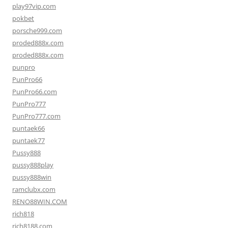
play97vip.com
pokbet
porsche999.com
proded888x.com
proded888x.com
punpro
PunPro66
PunPro66.com
PunPro777
PunPro777.com
puntaek66
puntaek77
Pussy888
pussy888play
pussy888win
ramclubx.com
RENO88WIN.COM
rich818
rich8188.com