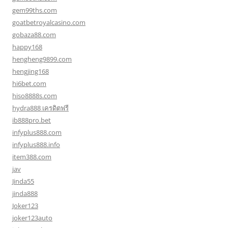
gem99ths.com
goatbetroyalcasino.com
gobaza88.com
happy168
hengheng9899.com
hengjing168
hi6bet.com
hiso8888s.com
hydra888 เครดิตฟรี
ib888pro.bet
infyplus888.com
infyplus888.info
item388.com
jav
Jinda55
jinda888
Joker123
joker123auto