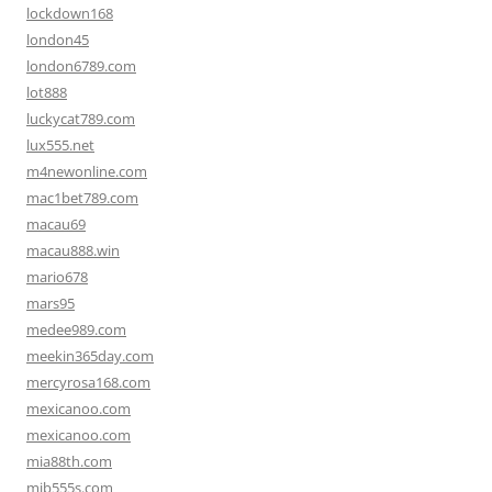
lockdown168
london45
london6789.com
lot888
luckycat789.com
lux555.net
m4newonline.com
mac1bet789.com
macau69
macau888.win
mario678
mars95
medee989.com
meekin365day.com
mercyrosa168.com
mexicanoo.com
mexicanoo.com
mia88th.com
mib555s.com