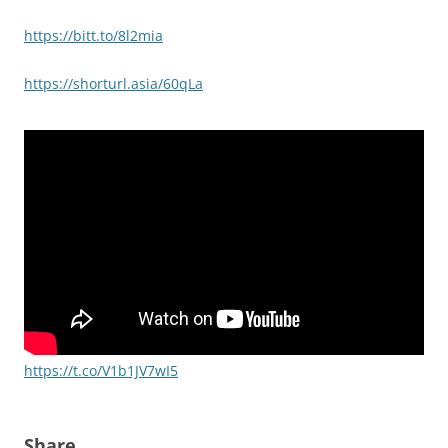
https://bitt.to/8l2mia
https://shorturl.asia/60qLa
https://t.co/V1b1JV7wI5
Share