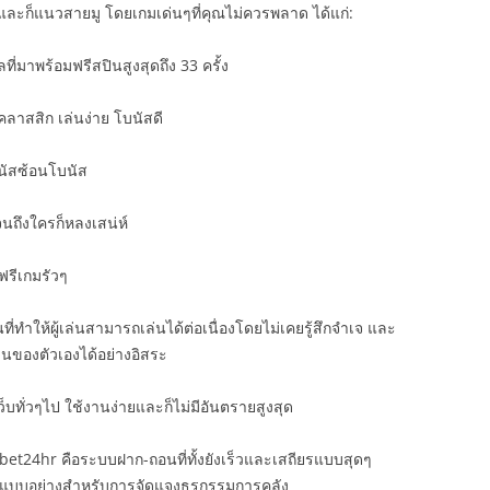
ะก็แนวสายมู โดยเกมเด่นๆที่คุณไม่ควรพลาด ได้แก่:
ี่มาพร้อมฟรีสปินสูงสุดถึง 33 ครั้ง
คลาสสิก เล่นง่าย โบนัสดี
นัสซ้อนโบนัส
จนถึงใครก็หลงเสน่ห์
ฟรีเกมรัวๆ
ำให้ผู้เล่นสามารถเล่นได้ต่อเนื่องโดยไม่เคยรู้สึกจำเจ และ
นของตัวเองได้อย่างอิสระ
บทั่วๆไป ใช้งานง่ายและก็ไม่มีอันตรายสูงสุด
กับ allbet24hr คือระบบฝาก-ถอนที่ทั้งยังเร็วและเสถียรแบบสุดๆ
เต็มแบบอย่างสำหรับการจัดแจงธุรกรรมการคลัง