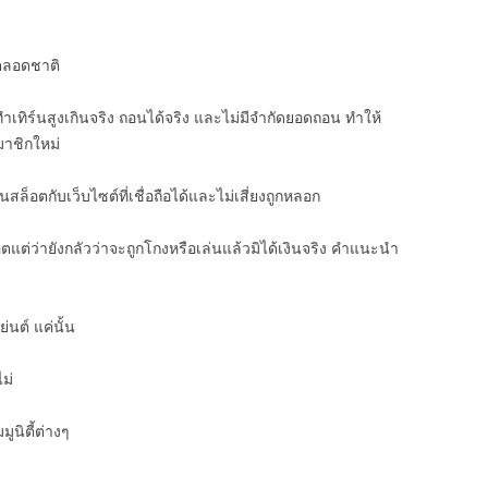
 ตลอดชาติ
ทำเทิร์นสูงเกินจริง ถอนได้จริง และไม่มีจำกัดยอดถอน ทำให้
มาชิกใหม่
สล็อตกับเว็บไซต์ที่เชื่อถือได้และไม่เสี่ยงถูกหลอก
ล็อตแต่ว่ายังกลัวว่าจะถูกโกงหรือเล่นแล้วมิได้เงินจริง คำแนะนำ
ย่นต์ แค่นั้น
ม่
ูนิตี้ต่างๆ