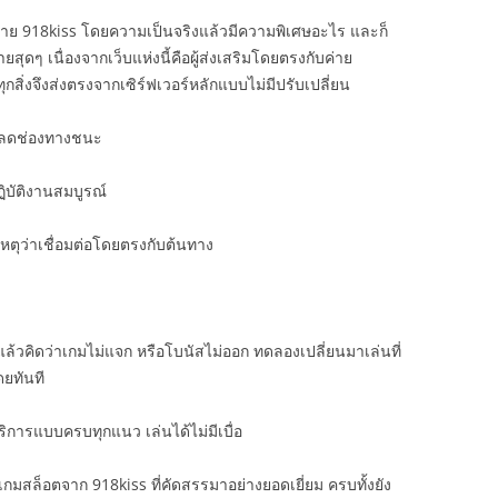
่าย 918kiss โดยความเป็นจริงแล้วมีความพิเศษอะไร และก็
ยสุดๆ เนื่องจากเว็บแห่งนี้คือผู้ส่งเสริมโดยตรงกับค่าย
ุกสิ่งจึงส่งตรงจากเซิร์ฟเวอร์หลักแบบไม่มีปรับเปลี่ยน
การลดช่องทางชนะ
ิบัติงานสมบูรณ์
ยเหตุว่าเชื่อมต่อโดยตรงกับต้นทาง
แล้วคิดว่าเกมไม่แจก หรือโบนัสไม่ออก ทดลองเปลี่ยนมาเล่นที่
ยทันที
ริการแบบครบทุกแนว เล่นได้ไม่มีเบื่อ
งเกมสล็อตจาก 918kiss ที่คัดสรรมาอย่างยอดเยี่ยม ครบทั้งยัง