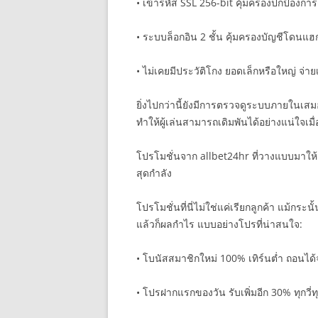
• เข้ารหัส SSL 256-bit คุ้มครองปกป้องการ
• ระบบล็อกอิน 2 ชั้น คุ้มครองบัญชีโดนแฮ
• ไม่เคยมีประวัติโกง ยอดเล็กหรือใหญ่ จ่าย
ยิ่งไปกว่านี้ยังมีการตรวจดูระบบภายในเสมอ
ทำให้ผู้เล่นสามารถเดิมพันได้อย่างแน่ใจเม
โปรโมชั่นจาก allbet24hr ที่วางแบบมาให้ค
สุดกำลัง
โปรโมชั่นที่นี่ไม่ใช่แค่เรียกลูกค้า แม้ก
แล้วก็ผลกำไร แบบอย่างโปรที่น่าสนใจ:
• โบนัสสมาชิกใหม่ 100% เทิร์นต่ำ ถอนได้
• โปรฝากแรกของวัน รับเพิ่มอีก 30% ทุกวี่ท