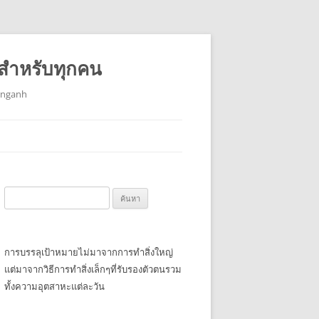
มสำหรับทุกคน
vanganh
ค้นหา
สำหรับ:
การบรรลุเป้าหมายไม่มาจากการทำสิ่งใหญ่
แต่มาจากวิธีการทำสิ่งเล็กๆที่รับรองตัวตนรวม
ทั้งความอุตสาหะแต่ละวัน