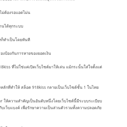
 ไม่ต้องรอแอดไม่น
งานได้ทุกระบบ
ทก็ทำเป็นโดยทันที
รองป้องกันการหายของยอดเงิน
iss ที่ไม่ใช่แค่เปิดเว็บไซต์มาให้เล่น แม้กระนั้นใส่ใจตั้งแต่
ักที่ทำให้ สล็อต 918kiss กลายเป็นเว็บไซต์ชั้น 1 ในไทย
4hr ให้ความสำคัญเป็นอันดับหนึ่งโดยเว็บไซต์นี้มีระบบระเบียบ
กับเว็บแบงค์ เพื่อรักษาความเป็นส่วนตัวรวมทั้งความปลอดภัย