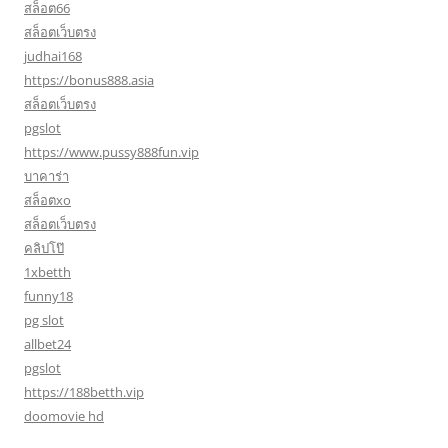
สล็อต66
สล็อตเว็บตรง
judhai168
https://bonus888.asia
สล็อตเว็บตรง
pgslot
https://www.pussy888fun.vip
บาคาร่า
สล็อตxo
สล็อตเว็บตรง
คลิปโป๊
1xbetth
funny18
pg slot
allbet24
pgslot
https://188betth.vip
doomovie hd