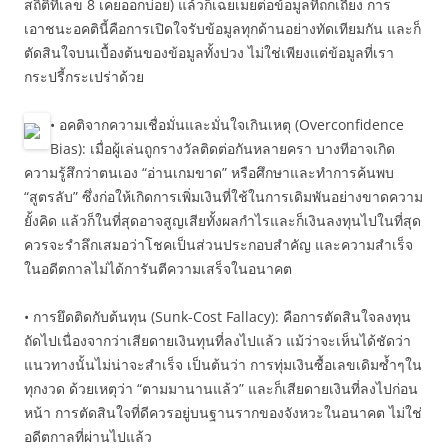
สถิติที่เลข 8 เคยออกบ่อย) แล้วก็เฉยเมยต่อข้อมูลที่ถกเถียง การ
เอาชนะอคตินี้คือการเปิดใจรับข้อมูลทุกด้านอย่างทัดเทียมกัน และก็
ตัดสินใจบนเบื้องต้นของข้อมูลทั้งปวง ไม่ใช่เพียงแต่ข้อมูลที่เรา
กระปรี้กระเปร่าด้วย
• อคติจากความเชื่อมั่นและมั่นใจเกินเหตุ (Overconfidence
Bias): เมื่อผู้เล่นถูกรางวัลติดต่อกันหลายครา บางทีอาจเกิด
ความรู้สึกว่าตนเอง “อ่านเกมขาด” หรือศึกษาและทำการค้นพบ
“สูตรลับ” ซึ่งก่อให้เกิดการเพิ่มเงินที่ใช้ในการเดิมพันอย่างขาดความ
ยั้งคิด แล้วก็ในที่สุดอาจสูญเสียทั้งผลกำไรและก็เงินลงทุนไปในที่สุด
ควรจะรำลึกเสมอว่าโชคเป็นส่วนประกอบสำคัญ และความสำเร็จ
ในอดีตกาลไม่ได้การันตีความเสร็จในอนาคต
• การยึดติดกับต้นทุน (Sunk-Cost Fallacy): คือการตัดสินใจลงทุน
ถัดไปเนื่องจากว่าเสียดายเงินทุนที่ลงไปแล้ว แม้ว่าจะเห็นได้ชัดว่า
แนวทางนั้นไม่น่าจะสำเร็จ เป็นต้นว่า การทุ่มเงินซื้อเลขเดิมซ้ำๆใน
ทุกงวด ด้วยเหตุว่า “ตามมานานแล้ว” และก็เสียดายเงินที่ลงไปก่อน
หน้า การตัดสินใจที่ดีควรอยู่บนฐานรากของจังหวะในอนาคต ไม่ใช่
อดีตกาลที่ผ่านไปแล้ว