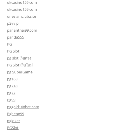
okcasino159.com
okcasino159.com
onesiamclub.site
p2vvip
pananthai99.com
panda555
PG
PG Slot
pg slot เว็บตรง
PG Slot เว็บใหม่
pg SuperGame
pg168
pg718
pg77
Pg99
pggold168bet.com
Pgheng99
pgjoker
PGSlot