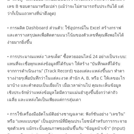
เลข B ชอบตามมาหรือเปล่า (แม้ว่าจะไม่สามารถรับประกันได้ แต่
ว่าก็เป็นแถวทางที่น่าดึงดูด)
• การผลิต Dashboard ส่วนตัว: ใช้อุปกรณ์ใน Excel สร้างกราฟ
และตารางสรุปผลเพื่อติดตามแนวโน้มของตัวเลขที่คุณพึงพอใจได้
ง่ายมากยิ่งขึ้น
• การประมาณแหล่ง “เลขเด็ด” ซื้อหวยออนไลน์ 24 อย่างเป็นระบบ:
แทนที่จะเชื่อทุกแหล่งข้อมูลที่ได้รับมา ให้สร้าง “บันทึกผลที่ได้รับ
จากการดำเนินงาน” (Track Record) ของแต่ละแหล่งขึ้นมา ทำตา
รางง่ายๆเพื่อบันทึกว่าในแต่ละงวด สำนัก A, B, หรือ C ให้เลขอะไร
มาบ้าง และคำตอบเป็นเยี่ยงไร เมื่อเวลาผ่านไป คุณจะเห็นข้อมูล
เชิงประจักษ์ว่าแหล่งข้อมูลใดมีความแม่นยำสูงขึ้นยิ่งกว่าค่าถัว
เฉลี่ย และแหล่งใดเป็นเพียงแค่การสุ่มเดา
• การใช้เครื่องมืออัตโนมัติอย่างชาญฉลาด: ฟังก์ชันอย่าง “เลขวิน”
หรือ “แทงแบบชุด” เป็นอุปกรณ์ที่มีคุณประโยชน์สำหรับการกระจาย
ชุดตัวเลข แม้กระนั้นคุณภาพของมันขึ้นกับ “ข้อมูลนำเข้า” (Input)