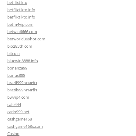
betflixtikto
betflixtikto.info
betflixtikto.info
betm4vip.com
betwin6666.com
betworld369hot.com
bio285th.com
bitcoin
bluewin8888.info
bonanza99
bonus888
brazil999 ทางเข้า
brazil999 ทางเข้า
bwvip4.com
cafe444
carlo999.net
cashgame168
cashgame168x.com
Casino