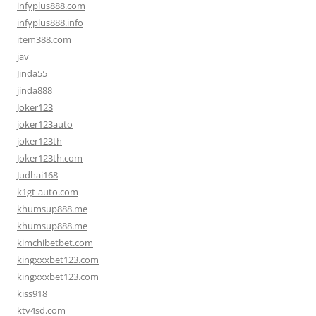
infyplus888.com
infyplus888.info
item388.com
jav
Jinda55
jinda888
Joker123
joker123auto
joker123th
Joker123th.com
Judhai168
k1gt-auto.com
khumsup888.me
khumsup888.me
kimchibetbet.com
kingxxxbet123.com
kingxxxbet123.com
kiss918
ktv4sd.com