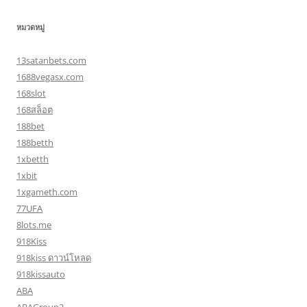
หมวดหมู่
13satanbets.com
1688vegasx.com
168slot
168สล็อต
188bet
188betth
1xbetth
1xbit
1xgameth.com
77UFA
8lots.me
918Kiss
918kiss ดาวน์โหลด
918kissauto
ABA