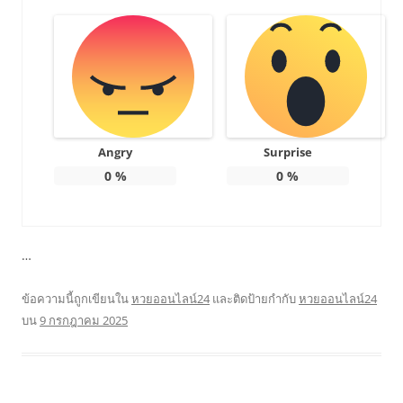
Angry
Surprise
0
%
0
%
…
ข้อความนี้ถูกเขียนใน
หวยออนไลน์24
และติดป้ายกำกับ
หวยออนไลน์24
บน
9 กรกฎาคม 2025