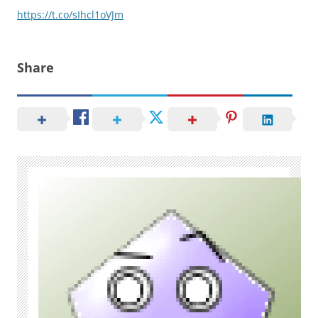
https://t.co/sIhcl1oVJm
Share