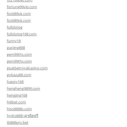
fizz169bet.com
fortune99vip.com
fox689ok.com
fox689ok.com
fullslotpg
fullslotpg168.com
funny18
gaojing888
gem99ths.com
gem99ths.com
goatbetroyalcasino.com
gobaza88.com
happy168
hengheng9899.com
hengjing168
hi6bet.com
hiso8888s.com
hydra888 เครดิตฟรี
ib888pro.bet