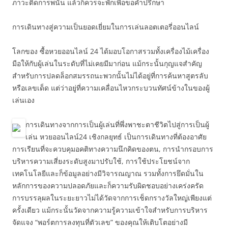
ภาวะติดการพนัน แล้วก็ควรจะพักเพื่อขอคำปรึกษา
การเดินทางสู่ความเป็นยอดเยี่ยมในการเล่นลอตเตอรี่ออนไลน์
โลกของ ซื้อหวยออนไลน์ 24 ได้มอบโอกาสรวมทั้งเครื่องไม้เครื่อง
มือให้กับผู้เล่นในระดับที่ไม่เคยมีมาก่อน แม้กระนั้นกุญแจสำคัญ
สำหรับการปลดล็อกสมรรถนะพวกนั้นไม่ได้อยู่ที่การค้นหาสูตรลับ
หรือเลขเด็ด แต่ว่าอยู่ที่ความเคลื่อนไหวกระบวนทัศน์ข้างในของผู้
เล่นเอง
การเดินทางจากการเป็นผู้เล่นที่พึ่งพาชะตาชีวิตไปสู่การเป็นผู้
เล่น หวยออนไลน์24 เชิงกลยุทธ์ เป็นการเดินทางที่ต้องอาศัย
การเรียนที่จะควบคุมอคติทางความนึกคิดของตน, การนำกรอบการ
บริหารความเสี่ยงระดับสูงมาปรับใช้, การใช้ประโยชน์จาก
เทคโนโลยีและก็ข้อมูลอย่างมีวิจารณญาณ รวมทั้งการยึดมั่นใน
หลักการของความปลอดภัยและก็ความรับผิดชอบอย่างเคร่งครัด
การบรรลุผลในระยะยาวไม่ได้วัดจากการเช็ดกรางวัลใหญ่เพียงแต่
ครั้งเดียว แม้กระนั้นวัดจากความรู้ความเข้าใจสำหรับการบริหาร
จัดแจง “พอร์ตการลงทุนที่ตัวเลข” ของคุณให้เติบโตอย่างมี