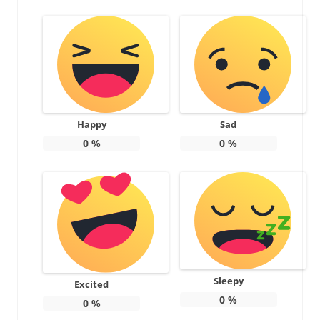
Happy
Sad
0
%
0
%
Sleepy
Excited
0
%
0
%