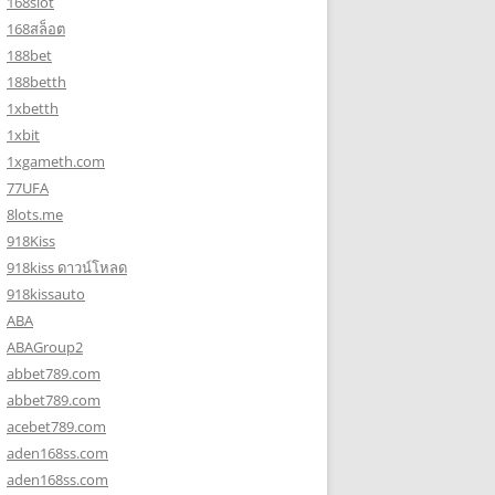
168slot
168สล็อต
188bet
188betth
1xbetth
1xbit
1xgameth.com
77UFA
8lots.me
918Kiss
918kiss ดาวน์โหลด
918kissauto
ABA
ABAGroup2
abbet789.com
abbet789.com
acebet789.com
aden168ss.com
aden168ss.com