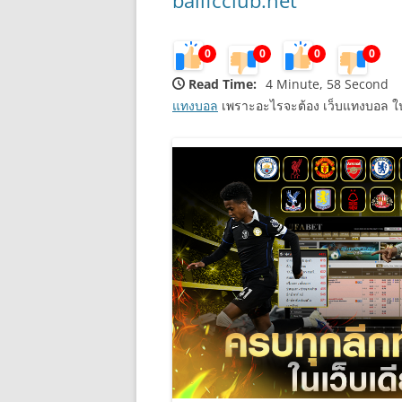
ballfcclub.net
0
0
0
0
Read Time:
4 Minute, 58 Second
แทงบอล
เพราะอะไรจะต้อง เว็บแทงบอล ใ