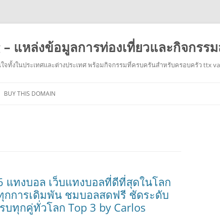
– แหล่งข้อมูลการท่องเที่ยวและกิจกรร
่าสนใจทั้งในประเทศและต่างประเทศ พร้อมกิจกรรมที่ครบครันสำหรับครอบครัว ttx 
ข้าม
ไป
BUY THIS DOMAIN
ยัง
เนื้อหา
แทงบอล เว็บแทงบอลที่ดีที่สุดในโลก
ทุกการเดิมพัน ชมบอลสดฟรี ชัดระดับ
ทุกคู่ทั่วโลก Top 3 by Carlos