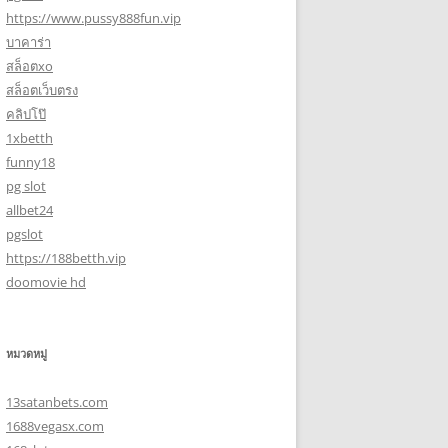
https://www.pussy888fun.vip
บาคาร่า
สล็อตxo
สล็อตเว็บตรง
คลิปโป๊
1xbetth
funny18
pg slot
allbet24
pgslot
https://188betth.vip
doomovie hd
หมวดหมู่
13satanbets.com
1688vegasx.com