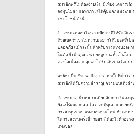
สมาชิกฟรีไม่ต้องจ่ายเงิน มีเพียงแค่การเต
ลงทุนไม่สูง แต่ทำกำไรได้คุ้มนอกนั้นระบ
ประโยชน์ ดังนี้
1. แทงบอลออนไลน์ จบปัญหามิได้รับเงินร
ด้วยเหตุว่าเราไม่ทราบเลยว่าโต๊ะบอลที่เปิ
ปลอดภัย แม้กระนั้นสำหรับการแทงบอลผ่านเ
ในทันที เมื่อคุณแทงบอลถูกรวมทั้งเป็นไปตาม
ดวงใจเนื่องจากคุณจะได้รับเงินรางวัลแน่น
จะต้องเป็นเว็บ ballfcclub เท่านั้นที่มั่น
สมาชิกได้รับความสำราญ ความบันเทิงสำห
2. แทงบอล มีระบบระเบียบจัดการเงินลงทุนไ
ยังไงให้เหมาะสม ไม่ว่าจะมีทุนมากมายหรือน้
การลงทุนว่าจะแทงบอลออนไลน์ ด้วยงบปร
ในการลงทุนครั้งนี้ว่าอยากได้อะไรตัวอย
แทงบอล