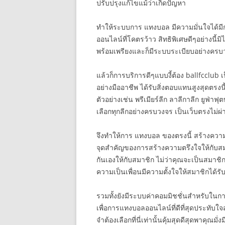
ปรับปรุงแก้ไขแม้ว่าเกิดปัญหา
ทำให้ระบบการ แทงบอล มีความมั่นใจได้ม
ออนไลน์ที่โคตรว้าว สิทธิพิเศษดีๆอย่างนี้มิ
พร้อมเพรียงและก็มีระบบระเบียบอย่างครบวง
แล้วก็การบริการดีๆแบบงี้ต้อง ballfcclu
อย่างมืออาชีพ ได้รับสิ่งตอบแทนสูงสุดตรงน
ตัวอย่างเช่น พรีเมียร์ลีก ลาลีกาลีก ยูฟ
เลือกทุกลีกอย่างครบวงจร เป็นเว็บตรงไม่ผ่
จึงทำให้การ แทงบอล ของตรงนี้ สร้างความน
จุดสำคัญของการสร้างความตรึงใจให้กับสมา
กันเองให้กับสมาชิก ไม่ว่าคุณจะเป็นสมาชิ
ความเป็นเพื่อนมีความตั้งใจให้สมาชิกได้รับสิ่ง
รวมทั้งยังมีระบบค่าคอมมิชชั่นสำหรับในกา
เพื่อการแทงบอลออนไลน์ที่ดีที่สุดประทับ
จำต้องเลือกที่นี่เท่านั้นคุ้มสุดดีสุดพาคุณมั่งม