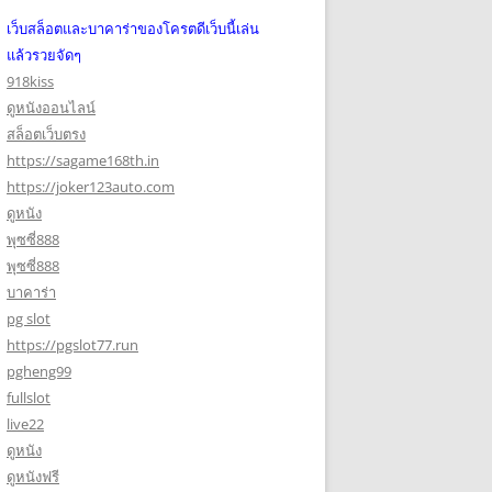
เว็บสล็อตและบาคาร่าของโครตดีเว็บนี้เล่น
แล้วรวยจัดๆ
918kiss
ดูหนังออนไลน์
สล็อตเว็บตรง
https://sagame168th.in
https://joker123auto.com
ดูหนัง
พุซซี่888
พุซซี่888
บาคาร่า
pg slot
https://pgslot77.run
pgheng99
fullslot
live22
ดูหนัง
ดูหนังฟรี