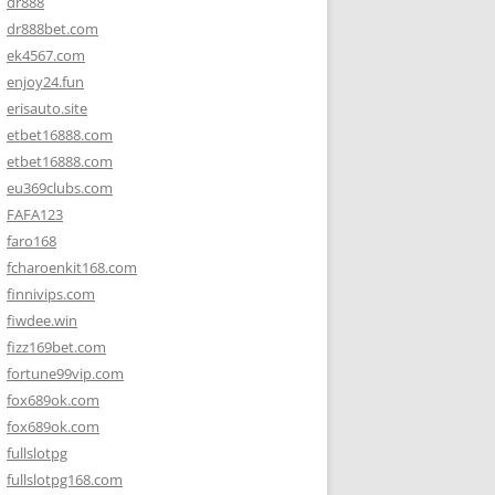
dr888
dr888bet.com
ek4567.com
enjoy24.fun
erisauto.site
etbet16888.com
etbet16888.com
eu369clubs.com
FAFA123
faro168
fcharoenkit168.com
finnivips.com
fiwdee.win
fizz169bet.com
fortune99vip.com
fox689ok.com
fox689ok.com
fullslotpg
fullslotpg168.com