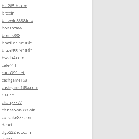
bio285th.com
bitcoin
bluewin8888.info
bonanza99
bonus888
brazil999 ทางเข้า
brazil999 ทางเข้า
bwvip4.com
cafe444
carlo999.net
cashgame168
cashgame168x.com
Casino
chang7777
chinatown888.win
cupcake88x.com
debet
dgb222hot.com