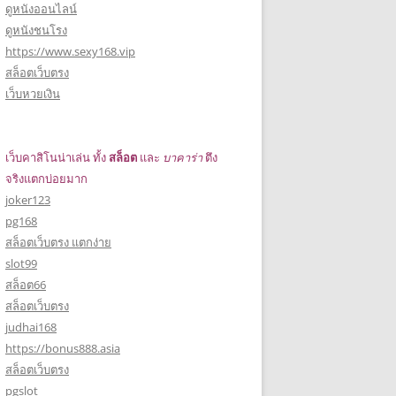
ดูหนังออนไลน์
ดูหนังชนโรง
https://www.sexy168.vip
สล็อตเว็บตรง
เว็บหวยเงิน
เว็บคาสิโนน่าเล่น ทั้ง
สล็อต
และ
บาคาร่า
ตึง
จริงแตกบ่อยมาก
joker123
pg168
สล็อตเว็บตรง แตกง่าย
slot99
สล็อต66
สล็อตเว็บตรง
judhai168
https://bonus888.asia
สล็อตเว็บตรง
pgslot