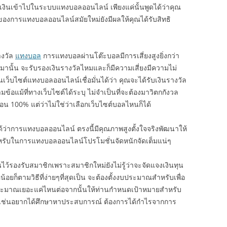
ิมเงินเข้าไปในระบบแทงบอลออนไลน์ เพียงแค่นั้นพูดได้ว่าคุณ
บของการแทงบอลออนไลน์สมัยใหม่ยังมีผลให้คุณได้รับสิทธิ
างวัล
แทงบอล
การแทงบอลผ่านโต๊ะบอลมีการเสี่ยงสูงยิ่งกว่า
ดมานั้น จะรับรองเงินรางวัลไหมและก็มีความเสี่ยงมีความไม่
ว็บไซต์แทงบอลออนไลน์เชื่อมั่นได้ว่า คุณจะได้รับเงินรางวัล
ข้อแม้ที่ทางเว็บไซต์ได้ระบุ ไม่จำเป็นที่จะต้องมาวิตกกังวล
อน 100% แต่ว่าไม่ใช่ว่าเลือกเว็บไซต์บอลไหนก็ได้
ใจได้ว่าการแทงบอลออนไลน์ ตรงนี้มีคุณภาพสูงตั้งใจจริงพัฒนาให้
รับในการแทงบอลออนไลน์โปรโมชั่นจัดหนักจัดเต็มแน่ๆ
ว้รองรับสมาชิกเพราะสมาชิกใหม่ยังไม่รู้ว่าจะจัดแจงเงินทุน
อยก็ตามวิธีที่ง่ายๆที่สุดเป็น จะต้องตั้งงบประมาณสำหรับเพื่อ
ะมาณเยอะแค่ไหนต่อจากนั้นให้ท่านกำหนดเป้าหมายสำหรับ
่างเช่นอยากได้ศึกษาหาประสบการณ์ ต้องการได้กำไรจากการ