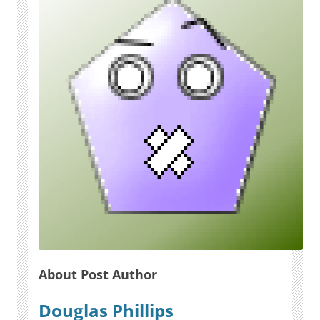
About Post Author
Douglas Phillips