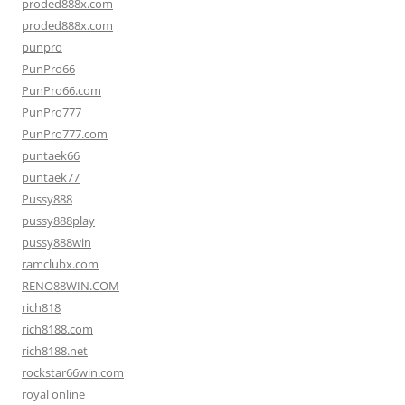
proded888x.com
proded888x.com
punpro
PunPro66
PunPro66.com
PunPro777
PunPro777.com
puntaek66
puntaek77
Pussy888
pussy888play
pussy888win
ramclubx.com
RENO88WIN.COM
rich818
rich8188.com
rich8188.net
rockstar66win.com
royal online