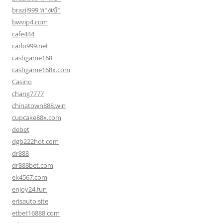
brazil999 ทางเข้า
bwvip4.com
cafe444
carlo999.net
cashgame168
cashgame168x.com
Casino
chang7777
chinatown888.win
cupcake88x.com
debet
dgb222hot.com
dr888
dr888bet.com
ek4567.com
enjoy24.fun
erisauto.site
etbet16888.com