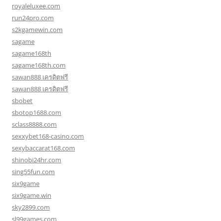
royaleluxee.com
run24pro.com
s2kgamewin.com
sagame
sagame168th
sagame168th.com
sawan888 เครดิตฟรี
sawan888 เครดิตฟรี
sbobet
sbotop1688.com
sclass8888.com
sexxybet168-casino.com
sexybaccarat168.com
shinobi24hr.com
sing55fun.com
six9game
six9game.win
sky2899.com
sl99games.com