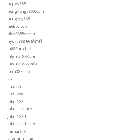
happy168
hengheng9899.com
hengjing168
hi6bet.com
hiso8888s.com
hydra888 เครดิตฟรี
ib888pro.bet
infyplus888.com
infyplus888.info
item388.com
jav
Jinda55
jinda888
Joker123
joker123auto
joker123th
Joker123th.com
Judhai168
k1gt-auto.com