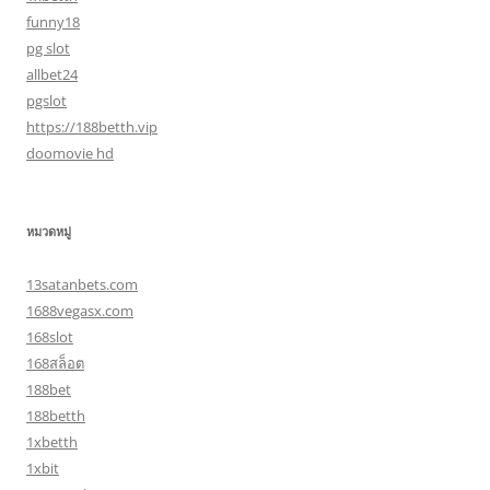
funny18
pg slot
allbet24
pgslot
https://188betth.vip
doomovie hd
หมวดหมู่
13satanbets.com
1688vegasx.com
168slot
168สล็อต
188bet
188betth
1xbetth
1xbit