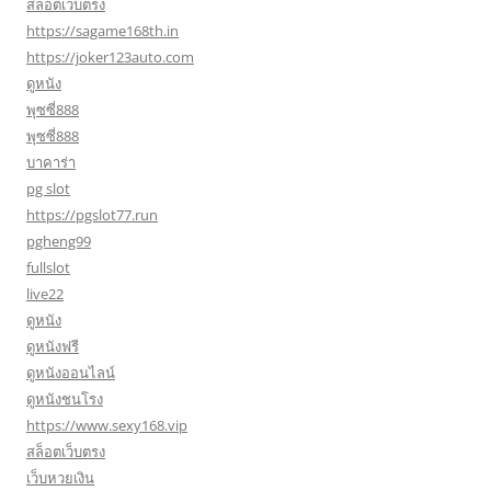
สล็อตเว็บตรง
https://sagame168th.in
https://joker123auto.com
ดูหนัง
พุซซี่888
พุซซี่888
บาคาร่า
pg slot
https://pgslot77.run
pgheng99
fullslot
live22
ดูหนัง
ดูหนังฟรี
ดูหนังออนไลน์
ดูหนังชนโรง
https://www.sexy168.vip
สล็อตเว็บตรง
เว็บหวยเงิน