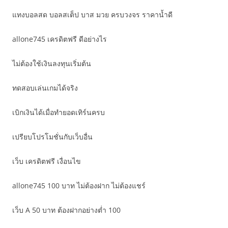
แทงบอลสด บอลสเต็ป บาส มวย ครบวงจร ราคาน้ำดี
allone745 เครดิตฟรี ดีอย่างไร
ไม่ต้องใช้เงินลงทุนเริ่มต้น
ทดสอบเล่นเกมได้จริง
เบิกเงินได้เมื่อทำยอดเทิร์นครบ
เปรียบโปรโมชั่นกับเว็บอื่น
เว็บ เครดิตฟรี เงื่อนไข
allone745 100 บาท ไม่ต้องฝาก ไม่ต้องแชร์
เว็บ A 50 บาท ต้องฝากอย่างต่ำ 100