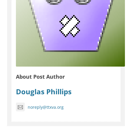
About Post Author
Douglas Phillips
noreply@ttxva.org