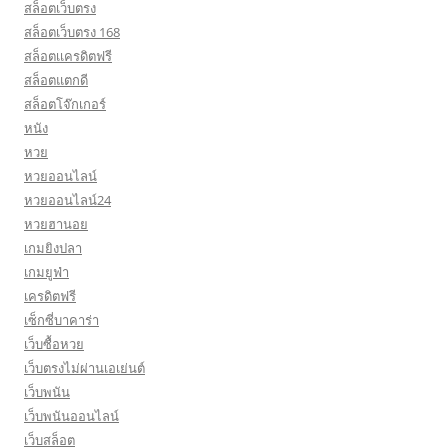
สล็อตเว็บตรง
สล็อตเว็บตรง 168
สล็อตเเครดิตฟรี
สล็อตแตกดี
สล็อตโจ๊กเกอร์
หนัง
หวย
หวยออนไลน์
หวยออนไลน์24
หวยฮานอย
เกมยิงปลา
เกมยูฟ่า
เครดิตฟรี
เซ็กซี่บาคาร่า
เว็บซื้อหวย
เว็บตรงไม่ผ่านเอเย่นต์
เว็บพนัน
เว็บพนันออนไลน์
เว็บสล็อต