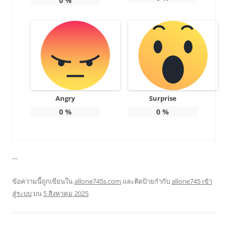
0
%
Angry
Surprise
0
%
0
%
…
ข้อความนี้ถูกเขียนใน
allone745s.com
และติดป้ายกำกับ
allone745 เข้า
สู่ระบบ
บน
5 สิงหาคม 2025