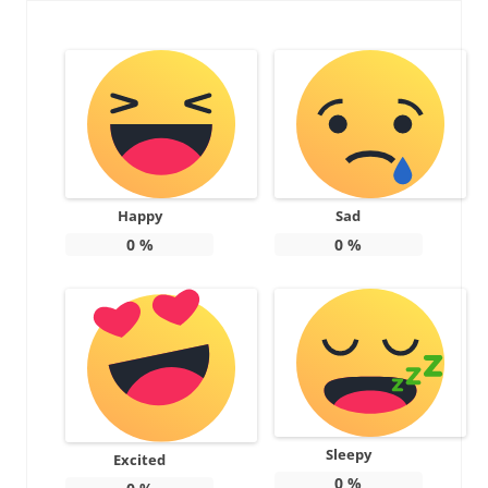
Happy
Sad
0
%
0
%
Sleepy
Excited
0
%