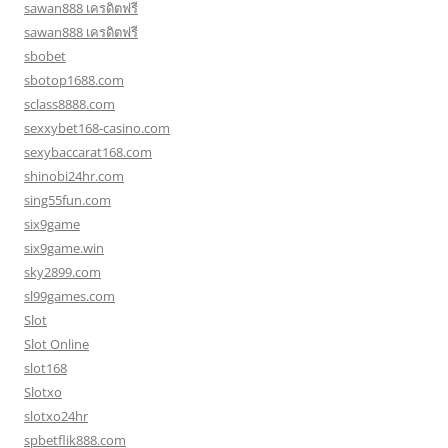
sawan888 เครดิตฟรี
sawan888 เครดิตฟรี
sbobet
sbotop1688.com
sclass8888.com
sexxybet168-casino.com
sexybaccarat168.com
shinobi24hr.com
sing55fun.com
six9game
six9game.win
sky2899.com
sl99games.com
Slot
Slot Online
slot168
Slotxo
slotxo24hr
spbetflik888.com