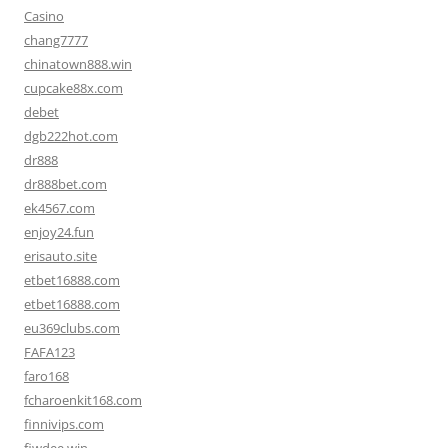
Casino
chang7777
chinatown888.win
cupcake88x.com
debet
dgb222hot.com
dr888
dr888bet.com
ek4567.com
enjoy24.fun
erisauto.site
etbet16888.com
etbet16888.com
eu369clubs.com
FAFA123
faro168
fcharoenkit168.com
finnivips.com